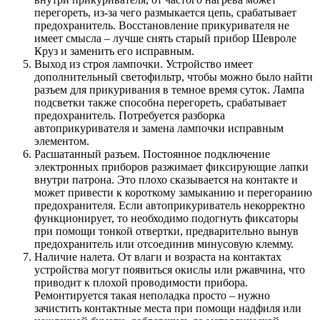
перегореть, из-за чего размыкается цепь, срабатывает
предохранитель. Восстановление прикуривателя не
имеет смысла – лучше снять старый прибор Шевроле
Круз и заменить его исправным.
Выход из строя лампочки. Устройство имеет
дополнительный светофильтр, чтобы можно было найти
разъем для прикуривания в темное время суток. Лампа
подсветки также способна перегореть, срабатывает
предохранитель. Потребуется разборка
автоприкуривателя и замена лампочки исправным
элементом.
Расшатанный разъем. Постоянное подключение
электронных приборов разжимает фиксирующие лапки
внутри патрона. Это плохо сказывается на контакте и
может привести к короткому замыканию и перегоранию
предохранителя. Если автоприкуриватель некорректно
функционирует, то необходимо подогнуть фиксаторы
при помощи тонкой отвертки, предварительно вынув
предохранитель или отсоединив минусовую клемму.
Наличие налета. От влаги и возраста на контактах
устройства могут появиться окислы или ржавчина, что
приводит к плохой проводимости прибора.
Ремонтируется такая неполадка просто – нужно
зачистить контактные места при помощи надфиля или