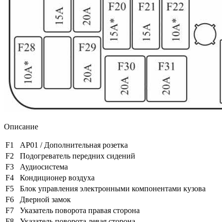
Описание
F1
AP01 / Дополнительная розетка
F2
Подогреватель передних сидений
F3
Аудиосистема
F4
Кондиционер воздуха
F5
Блок управления электронными компонентами кузова
F6
Дверной замок
F7
Указатель поворота правая сторона
F8
Указатель поворота левая сторона