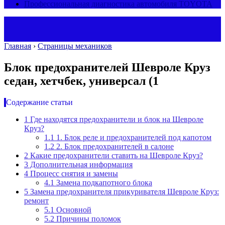
Профессиональная диагностика автомобиля TOYOTA
Главная
›
Страницы механиков
Блок предохранителей Шевроле Круз
седан, хетчбек, универсал (1
Содержание статьи
1
Где находятся предохранители и блок на Шевроле
Круз?
1.1
1. Блок реле и предохранителей под капотом
1.2
2. Блок предохранителей в салоне
2
Какие предохранители ставить на Шевроле Круз?
3
Дополнительная информация
4
Процесс снятия и замены
4.1
Замена подкапотного блока
5
Замена предохранителя прикуривателя Шевроле Круз:
ремонт
5.1
Основной
5.2
Причины поломок