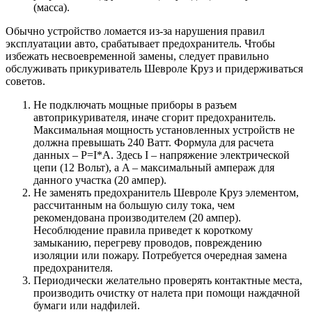
(масса).
Обычно устройство ломается из-за нарушения правил
эксплуатации авто, срабатывает предохранитель. Чтобы
избежать несвоевременной замены, следует правильно
обслуживать прикуриватель Шевроле Круз и придерживаться
советов.
Не подключать мощные приборы в разъем
автоприкуривателя, иначе сгорит предохранитель.
Максимальная мощность установленных устройств не
должна превышать 240 Ватт. Формула для расчета
данных – P=I*A. Здесь I – напряжение электрической
цепи (12 Вольт), а A – максимальный ампераж для
данного участка (20 ампер).
Не заменять предохранитель Шевроле Круз элементом,
рассчитанным на большую силу тока, чем
рекомендована производителем (20 ампер).
Несоблюдение правила приведет к короткому
замыканию, перегреву проводов, повреждению
изоляции или пожару. Потребуется очередная замена
предохранителя.
Периодически желательно проверять контактные места,
производить очистку от налета при помощи наждачной
бумаги или надфилей.