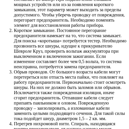
мощных устройств или из-за появления короткого
замыкания, этот параметр может выходить за пределы
допустимого. Чтобы уберечь проводку от повреждения,
перегорает предохранитель. Необходимо поменять
элемент для восстановления работы прибора.
Короткое замыкание. Постоянное перегорание
предохранителя намекает на то, что система замыкает.
Для поиска «коротыша» потребуется тестер. Необходимо
прозвонить все шнуры, идущие к прикуривателю
Шевроле Круз, проверить вольтаж аккумулятора при
выключенном и включенном зажигании. Если
изменение составляет более чем 0,5 вольта, то система
неисправна, потребуется замена предохранителя.
Обрыв проводов. От большого возраста кабели могут
перетереться или отпасть места пайки, что повлияет на
работу предохранителя. Первоначально стоит осмотреть
шнуры. На них не должно быть заломов или обрывов.
Исключается также поврежденная изоляция, иначе
сгорит предохранитель. Отпавшие кабели следует
припаять паяльником и оловом. Поврежденную
проводку – заизолировать, а изломанные кабели
заменить целыми подходящего сечения. Для такой силы
тока подойдет шнур, диаметром 1,5 – 2 кв. мм.
Перегрев нихромовой нити. Спираль, находящаяся
внутри прикуривателя, от частого нагрева может