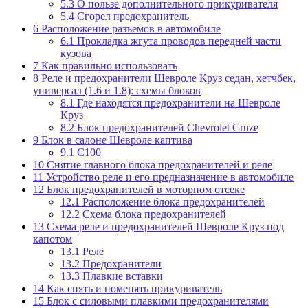
5.3
О пользе дополнительного прикуривателя
5.4
Сгорел предохранитель
6
Расположение разъемов в автомобиле
6.1
Прокладка жгута проводов передней части
кузова
7
Как правильно использовать
8
Реле и предохранители Шевроле Круз седан, хетчбек,
универсал (1.6 и 1.8): схемы блоков
8.1
Где находятся предохранители на Шевроле
Круз
8.2
Блок предохранителей Chevrolet Cruze
9
Блок в салоне Шевроле каптива
9.1
С100
10
Снятие главного блока предохранителей и реле
11
Устройство реле и его предназначение в автомобиле
12
Блок предохранителей в моторном отсеке
12.1
Расположение блока предохранителей
12.2
Схема блока предохранителей
13
Схема реле и предохранителей Шевроле Круз под
капотом
13.1
Реле
13.2
Предохранители
13.3
Плавкие вставки
14
Как снять и поменять прикуриватель
15
Блок с силовыми плавкими предохранителями