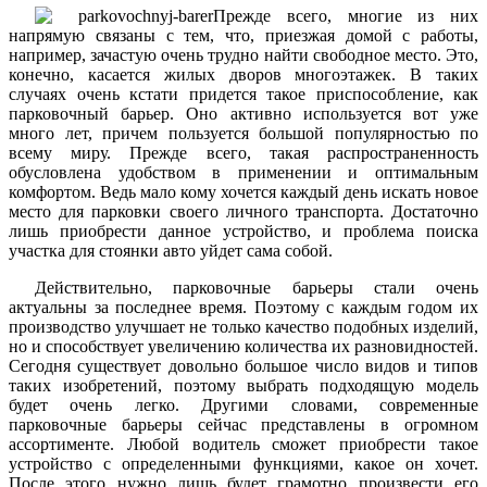
Прежде всего, многие из них
напрямую связаны с тем, что, приезжая домой с работы,
например, зачастую очень трудно найти свободное место. Это,
конечно, касается жилых дворов многоэтажек. В таких
случаях очень кстати придется такое приспособление, как
парковочный барьер. Оно активно используется вот уже
много лет, причем пользуется большой популярностью по
всему миру. Прежде всего, такая распространенность
обусловлена удобством в применении и оптимальным
комфортом. Ведь мало кому хочется каждый день искать новое
место для парковки своего личного транспорта. Достаточно
лишь приобрести данное устройство, и проблема поиска
участка для стоянки авто уйдет сама собой.
Действительно, парковочные барьеры стали очень
актуальны за последнее время. Поэтому с каждым годом их
производство улучшает не только качество подобных изделий,
но и способствует увеличению количества их разновидностей.
Сегодня существует довольно большое число видов и типов
таких изобретений, поэтому выбрать подходящую модель
будет очень легко. Другими словами, современные
парковочные барьеры сейчас представлены в огромном
ассортименте. Любой водитель сможет приобрести такое
устройство с определенными функциями, какое он хочет.
После этого нужно лишь будет грамотно произвести его