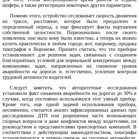
шофера, а также регистрации некоторых других параметров.
Помимо этого, устройство отслеживает скорость движения
на трассе, расстояние, которое было преодолено в
определенный период, а еще фиксирует факты нарушения
собственной целостности. Первоначально, после своего
появления, они мало кому были известны, а теперь их можно
купить практически в любом городе, вот, например, продажа
тахографов в Воронеже. Принято считать, что эти приборы
устанавливают для решения задач, связанных с созданием
благоприятных условий для нормальной конкуренции между
компаниями; задач, направленных на снижение уровня
аварийности на дорогах и, естественно, усиление контроля
трудовой активности водителей.
Следует заметить, что авторитетные исследования
установили факт снижения аварийности на дорогах до 30% в
случаях, когда постоянно использовался этот умный прибор.
Кроме того, еще одной задачей использования прибора,
несомненно, считается анализ зафиксированных данных при
расследовании ДТП или разрешении часто возникающих
спорных вопросов и даже конфликтов между водителями, их
руководством и представителями транспортных компаний. В
соответствии с действующим законодательством, тахографы
устанавливаются, в первую очередь, на грузовые автомобили,