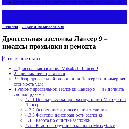
Профессиональная диагностика автомобиля TOYOTA
Главная
›
Страницы механиков
Дроссельная заслонка Лансер 9 –
нюансы промывки и ремонта
Содержание статьи
1
Дроссельная заслонка Mitsubishi Lancer 9
2
Признак неисправности
3
Обзор дроссельной заслонки на Лансер 9 и примерная
стоимость узла
4
Ремонт дроссельной заслонки Лансер 9 — выполнить
своими руками
4.1
1 Преимущества при эксплуатации Митсубиси
Лансер
4.2
2 Особенности дроссельной заслонки
4.3
3 Факторы неисправности заслонки
4.4
4 Работа по очистке заслонки
4.5
5 Ремонт воздушного клапана Митсубиси