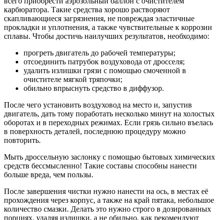
всего приобрести аэрозольный баллон с очистителем
карбюратора. Такие средства хорошо растворяют
скапливающиеся загрязнения, не повреждая эластичные
прокладки и уплотнения, а также чувствительные к коррозии
сплавы. Чтобы достичь наилучших результатов, необходимо:
прогреть двигатель до рабочей температуры;
отсоединить патрубок воздуховода от дросселя;
удалить излишки грязи с помощью смоченной в
очистителе мягкой тряпочки;
обильно впрыснуть средство в диффузор.
После чего установить воздуховод на место и, запустив
двигатель, дать тому поработать несколько минут на холостых
оборотах и в переходных режимах. Если грязь сильно въелась
в поверхность деталей, последнюю процедуру можно
повторить.
Мыть дроссельную заслонку с помощью бытовых химических
средств бессмысленно! Такие составы способны нанести
больше вреда, чем пользы.
После завершения чистки нужно нанести на ось, в местах её
прохождения через корпус, а также на край пятака, небольшое
количество смазки. Делать это нужно строго в дозированных
порциях, удаляя излишки, а не обильно, как рекомендуют