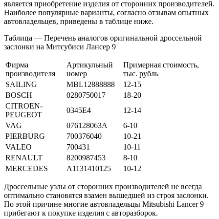
является приобретение изделия от сторонних производителей.
Наиболее популярные варианты, согласно отзывам опытных
автовладельцев, приведены в таблице ниже.
Таблица — Перечень аналогов оригинальной дроссельной
заслонки на Митсубиси Лансер 9
Фирма
Артикульный
Примерная стоимость,
производителя
номер
тыс. рубль
SAILING
MBL12888888
12-15
BOSCH
0280750017
18-20
CITROEN-
0345E4
12-14
PEUGEOT
VAG
076128063A
6-10
PIERBURG
700376040
10-21
VALEO
700431
10-11
RENAULT
8200987453
8-10
MERCEDES
A1131410125
10-12
Дроссельные узлы от сторонних производителей не всегда
оптимально становятся взамен вышедшей из строя заслонки.
По этой причине многие автовладельцы Mitsubishi Lancer 9
прибегают к покупке изделия с авторазборок.