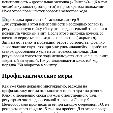
неисправность – дроссельная заслонка («Лансер-9» 1,6 в том
числе) закусывает (стопорится) в приоткрытом положении.
Из-за этого повышаются обороты холостого хода.
Для устранения этой неисправности необходимо ослабить
регулировочную гайку сбоку от оси дроссельной заслонки и
повернуть упорный винт. После этого заслонка должна со
щелчком вернуться в исходное положение (закрыться).
Затягивают гайку и проверяют работу устройства. Обычно
такое явление случается при уже упоминавшейся выработке
стенок дроссельного узла из-за перекоса заслонки. Для
регулировки холостого хода используется специальный винт,
закрытый заглушкой. Им устанавливается холостой ход
порядка 750 оборотов в минуту.
Профилактические меры
Как уже было доказано многократно, расходы на
профилактику всегда оказываются ниже затрат на ремонт.
Ключ к продлению срока службы ответственного узла –
регулярная чистка дроссельной заслонки Лансер 9.
Целесообразно производить её при каждом очередном ТО, не
реже чем через каждые 15 тыс. км пробега. Для этого проще