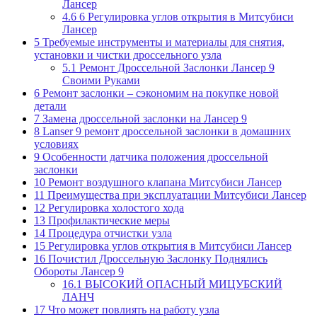
Лансер
4.6
6 Регулировка углов открытия в Митсубиси
Лансер
5
Требуемые инструменты и материалы для снятия,
установки и чистки дроссельного узла
5.1
Ремонт Дроссельной Заслонки Лансер 9
Своими Руками
6
Ремонт заслонки – сэкономим на покупке новой
детали
7
Замена дроссельной заслонки на Лансер 9
8
Lanser 9 ремонт дроссельной заслонки в домашних
условиях
9
Особенности датчика положения дроссельной
заслонки
10
Ремонт воздушного клапана Митсубиси Лансер
11
Преимущества при эксплуатации Митсубиси Лансер
12
Регулировка холостого хода
13
Профилактические меры
14
Процедура отчистки узла
15
Регулировка углов открытия в Митсубиси Лансер
16
Почистил Дроссельную Заслонку Поднялись
Обороты Лансер 9
16.1
ВЫСОКИЙ ОПАСНЫЙ МИЦУБСКИЙ
ЛАНЧ
17
Что может повлиять на работу узла