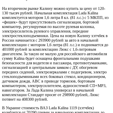
На вторичном рынке Калину можно купить за цену от 120-
130 тысяч рублей. Начальная комплектация Lada Kalina
комплектуется мотором 1,6 литра 8 кл. (81 л.с.) с 5 МКПП, из
«фишек» будут присутствовать сигнализация, бортовой
компьютер, регулируемая по высоте рулевая колонка,
электроусилитель рулевого управления, передние
электростеклоподъемники. Цена на новую Калину хэтчбек в
России начинается с 293900 рублей за авто в начальной
комплектации с мотором 1,6 литра (81 л.с.) и поднимается до
401000 рублей за комплектацию Люкс с 1,6-литровым
двигателем. За такую не малую для российского автомобиля
сумму Kalina будет оснащена фронтальными подушками
безопасности для водителя и пассажира, противотуманками,
сигнализацией и центральным замком с ДУ, обогревом
передних сидений, электрозеркалами с подогревом, электро
стеклоподъемниками всех боковых стекол, кондиционером,
датчиком дождя, ABC в приводе тормозов, бортовым
компьютером, электроусилителем, аудиосистемой CD+MP3,
навигатором. За Лада Калина универсал в начальной
комплектации Стандарт просят от 298900 рублей, Люкс
потянет на 408300 рублей.
В Украине стоимость ВАЗ Lada Kalina 1119 (хэтчбек)
колеблется от 70290 гривен за начальную комплектации до