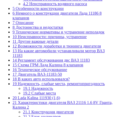
4.2
Неисправность водяного насоса
5
Особенности конструкции
6
Немного о конструкции двигателя Лада 11186 8
клапанов
7
Описание
8
Достоинства и недостатки
9
Технические нормативы и устранение неполадок
10
Неисправности: причины, устранение
11
Другие важные детали
12
Возможности доработки и тюнинга двигателя
13
На какие автомобили устанавливали мотор ВАЗ
11183
14
Регламент обслуживания двс ВАЗ 11183
15
Схема ГРМ Лада Калина 8 клапанов
16
Техническое обслуживание
17
Двигатель ВАЗ-11183-50
18
В каких авто использовался?
19
Надежность, слабые места, ремонтопригодность
19.1
Надежность
19.2
Слабые места
20
Lada Kalina 111930 (1,6)
21
Характеристики двигателя ВАЗ 21116 1.6 8V Гранта,
Калина 2
21.1
Конструкция двигателя
21.2
Блок цилиндров