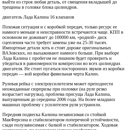
выйти из строя любая деталь, от смещения вкладышей до
трещины в головке блока цилиндров.
двигатель Лада Калина 16 клапанов
Похожая ситуация и с коробкой передач, только ресурс ее
намного меньше и неисправности встречаются чаще. КПП в
основном не доживает до 100000 км, «родной» диск
сцепления часто требует замены уже на 25-30 тысяч.
Импортные детали хоть и стоят дороже оригинальных
ВАЗовских, но выхаживают намного больше. При выборе
Лада Калина с пробегом не лишним будет проверить и
убедиться в равномерности компрессии во всех цилиндрах
двигателя. Не стоит пугаться посторонних звуков из коробки
передач — вой коробки фамильная черта Калин.
Рулевая рейка с электроусилителем может преподнести
неожиданные сюрпризы при поломке (на руле резко
возрастает нагрузка), проблема присуща Лада Калина,
выпущенным до середины 2006 года. На более младших
машинах проблему с усилителем руля устранили.
Передняя подвеска Калины независимая со стойкой
МакФерсона и стабилизатором поперечной устойчивости,
сзади полузависимая с балкой и стабилизатором. Ходовая