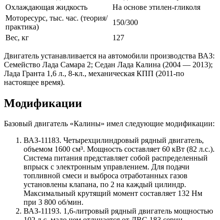
Охлаждающая жидкость
На основе этилен-гликоля
Моторесурс, тыс. час. (теория/
150/300
практика)
Вес, кг
127
Двигатель устанавливается на автомобили производства ВАЗ:
Семейство Лада Самара 2; Седан Лада Калина (2004 — 2013);
Лада Гранта 1,6 л., 8-кл., механическая КПП (2011-по
настоящее время).
Модификации
Базовый двигатель «Калины» имел следующие модификации:
ВАЗ-11183. Четырехцилиндровый рядный двигатель,
объемом 1600 см³. Мощность составляет 60 кВт (82 л.с.).
Система питания представляет собой распределенный
впрыск с электронным управлением. Для подачи
топливной смеси и выброса отработанных газов
установлены клапана, по 2 на каждый цилиндр.
Максимальный крутящий момент составляет 132 Нм
при 3 800 об/мин.
ВАЗ-11193. 1,6-литровый рядный двигатель мощностью
102 л.с. мало чем отличается от ДВС 183 серии.