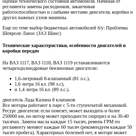
оценки технического состояния автомобиля. Начиная от
регламента замены расходников, заканчивая
работоспособностью и слабыми местами двигателя, коробки и
других важных узлов машины.
Еще по теме выбор бюджетных автомобилей б/у: Проблемы
Шевроле Ланос (ЗАЗ Шанс)
Технические характеристики, особенности двигателей и
коробки передач
На ВАЗ 1117, ВАЗ 1118, ВАЗ 1119 устанавливаются
четырехцилиндровые бензиновые двигатели:
1,6-литровый 8-клапанный (81 л.с.),
1,6 литра 16 кл. (98 л.с),
и 1,4 литра 16 кл. (89 л.с.).
двигатель Лада Калина 8 клапанов
Все моторы работают в паре с 5-ти ступенчатой механикой.
Ресурс двигателя: если повезет, может выходить и более
250000 км, но мотор может преподнести сюрприз и на 30-40
тысячах. Замена масла каждые 15 тысяч, ремень ГРМ по
регламенту меняют каждые 60 тысяч (рекомендуем каждые 50
тысяч пробега). Характерных болезней нет, в моторе может