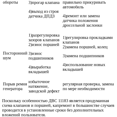
обороты
правильно прикуривать
3)прогар клапана
автомобиль
4)выход из строя
4)ремонт или замена
датчика ДПДЗ
датчика положения
дроссельной заслонки
1)разрегулировка
1)регулировка прокладками
зазоров клапанов
клапанов
2)износ поршней
2)замена поршней, колец
Посторонний
3)износ
3)замена подшипников
шум
подшипников
4)использование новых
4)выработка
вкладышей
вкладышей
избыточное
Порыв ремня
регулярная проверка, замена
натяжение,
генератора
по мере необходимости
заводской дефект
Поскольку особенностью ДВС 11183 является продуманная
схема клапанов и поршней, капремонт в большинстве случаев
проводится в установленные сроки без дополнительных
вложений пользователя.