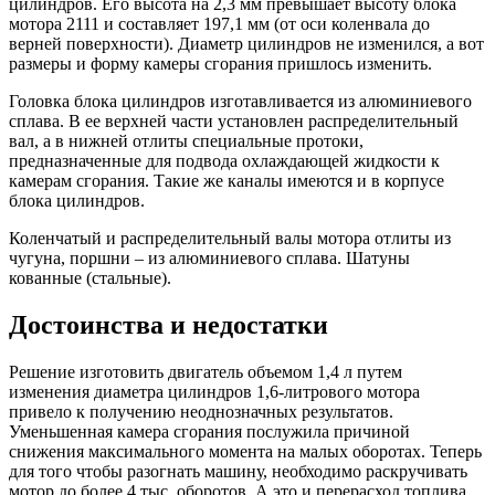
цилиндров. Его высота на 2,3 мм превышает высоту блока
мотора 2111 и составляет 197,1 мм (от оси коленвала до
верней поверхности). Диаметр цилиндров не изменился, а вот
размеры и форму камеры сгорания пришлось изменить.
Головка блока цилиндров изготавливается из алюминиевого
сплава. В ее верхней части установлен распределительный
вал, а в нижней отлиты специальные протоки,
предназначенные для подвода охлаждающей жидкости к
камерам сгорания. Такие же каналы имеются и в корпусе
блока цилиндров.
Коленчатый и распределительный валы мотора отлиты из
чугуна, поршни – из алюминиевого сплава. Шатуны
кованные (стальные).
Достоинства и недостатки
Решение изготовить двигатель объемом 1,4 л путем
изменения диаметра цилиндров 1,6-литрового мотора
привело к получению неоднозначных результатов.
Уменьшенная камера сгорания послужила причиной
снижения максимального момента на малых оборотах. Теперь
для того чтобы разогнать машину, необходимо раскручивать
мотор до более 4 тыс. оборотов. А это и перерасход топлива,