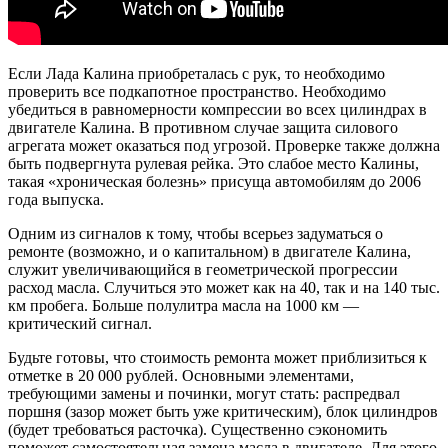
Если Лада Калина приобреталась с рук, то необходимо
проверить все подкапотное пространство. Необходимо
убедиться в равномерности компрессии во всех цилиндрах в
двигателе Калина. В противном случае защита силового
агрегата может оказаться под угрозой. Проверке также должна
быть подвергнута рулевая рейка. Это слабое место Калины,
такая «хроническая болезнь» присуща автомобилям до 2006
года выпуска.
Одним из сигналов к тому, чтобы всерьез задуматься о
ремонте (возможно, и о капитальном) в двигателе Калина,
служит увеличивающийся в геометрической прогрессии
расход масла. Случиться это может как на 40, так и на 140 тыс.
км пробега. Больше полулитра масла на 1000 км —
критический сигнал.
Будьте готовы, что стоимость ремонта может приблизиться к
отметке в 20 000 рублей. Основными элементами,
требующими замены и починки, могут стать: распредвал
поршня (зазор может быть уже критическим), блок цилиндров
(будет требоваться расточка). Существенно сэкономить
поможет самостоятельная замена масла в двигателе. Для этого