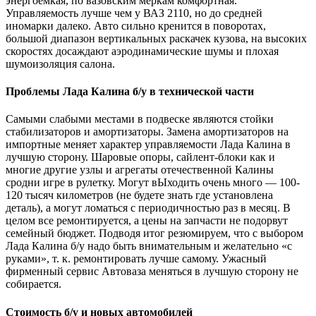
энергоемкая, по вазовским меркам комфортная.
Управляемость лучше чем у ВАЗ 2110, но до средней
иномарки далеко. Авто сильно кренится в поворотах,
большой диапазон вертикальных раскачек кузова, на высоких
скоростях досаждают аэродинамические шумы и плохая
шумоизоляция салона.
Проблемы Лада Калина б/у в технической части
Самыми слабыми местами в подвеске являются стойки
стабилизаторов и амортизаторы. Замена амортизаторов на
импортные меняет характер управляемости Лада Калина в
лучшую сторону. Шаровые опоры, сайлент-блоки как и
многие другие узлы и агрегаты отечественной Калины
сродни игре в рулетку. Могут вЫходить очень много — 100-
120 тысяч километров (не будете знать где установлена
деталь), а могут ломаться с периодичностью раз в месяц. В
целом все ремонтируется, а цены на запчасти не подорвут
семейный бюджет. Подводя итог резюмируем, что с выбором
Лада Калина б/у надо быть внимательным и желательно «с
руками», т. к. ремонтировать лучше самому. Ужасный
фирменный сервис Автоваза меняться в лучшую сторону не
собирается.
Стоимость б/у и новых автомобилей