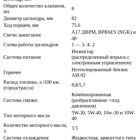
Общее количество клапанов,
8
шт.
Диаметр цилиндра, мм
82
Ход поршня, мм
75.6
А17 ДВРМ, BPR6ES (NGK) и
Свечи зажигания
др.
Схема работы цилиндров
1 — 3- 4- 2
Инжектор
Система питания
(распределенный впрыск с
электронным управлением)
Неэтилированный бензин
Горючее
АИ-92
Расход топлива, л./100 км.
8,8/5,7
(город/трасса)
Комбинированная
Система смазки
(разбрызгивание +под
давлением)
5W-30, 5W-40, 10w-30 и 10W-
Тип моторного масла
40
Количество моторного масла,
3.5
л
Система охлаждения
Жидкостная, замкнутого типа