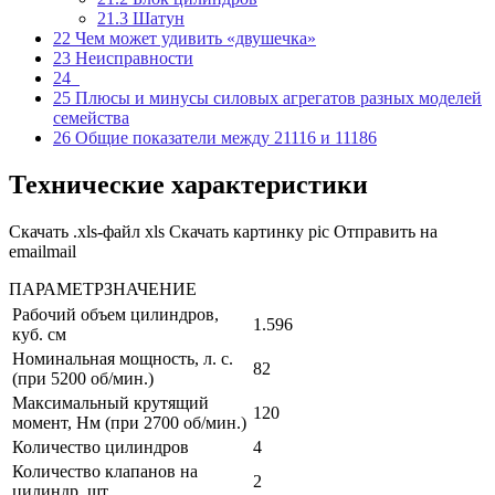
21.3
Шатун
22
Чем может удивить «двушечка»
23
Неисправности
24
25
Плюсы и минусы силовых агрегатов разных моделей
семейства
26
Общие показатели между 21116 и 11186
Технические характеристики
Скачать .xls-файл xls Скачать картинку pic Отправить на
emailmail
ПАРАМЕТРЗНАЧЕНИЕ
Рабочий объем цилиндров,
1.596
куб. см
Номинальная мощность, л. с.
82
(при 5200 об/мин.)
Максимальный крутящий
120
момент, Нм (при 2700 об/мин.)
Количество цилиндров
4
Количество клапанов на
2
цилиндр, шт.