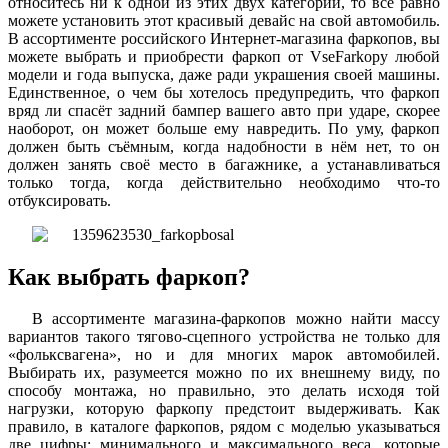
относитесь ни к одной из этих двух категорий, то всё равно
можете установить этот красивый девайс на свой автомобиль.
В ассортименте российского Интернет-магазина фаркопов, вы
можете выбрать и приобрести фаркоп от VseFarkopy любой
модели и года выпуска, даже ради украшения своей машины.
Единственное, о чем бы хотелось предупредить, что фаркоп
вряд ли спасёт задний бампер вашего авто при ударе, скорее
наоборот, он может больше ему навредить. По уму, фаркоп
должен быть съёмным, когда надобности в нём нет, то он
должен занять своё место в багажнике, а устанавливаться
только тогда, когда действительно необходимо что-то
отбуксировать.
Как выбрать фаркоп?
В ассортименте магазина-фаркопов можно найти массу
вариантов такого тягово-сцепного устройства не только для
«фольксвагена», но и для многих марок автомобилей.
Выбирать их, разумеется можно по их внешнему виду, по
способу монтажа, но правильно, это делать исходя той
нагрузки, которую фаркопу предстоит выдерживать. Как
правило, в каталоге фаркопов, рядом с моделью указываться
две цифры: минимального и максимального веса, которые