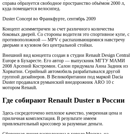
справа образуется свободное пространство объёмом 2000 л,
куда помещается велосипед.
Duster Concept во Франкфурте, сентябрь 2009
Концепт асимметричен за счет различного количества
боковых дверей. Со стороны водителя это спортивное купе, с
противоположной — MPV с распахивающимися навстречу
дверьми и кузовом без центральной стойки.
Внешний вид концепта создан в студии Renault Design Central
Europe в Бухаресте. Его автор — выпускник МГТУ МАМИ
2008 Арсений Костромин. Салон придумала Анна Задник из
Хорватии. Серийный автомобиль разрабатывался другой
группой дизайнеров. В Великобритании под маркой Dacia
Duster продавался румынский внедорожник ARO 10 с
мотором Renault.
Где собирают Renault Duster в России
Здесь сосредоточено неплохое качество, умеренная цена и
приличная комплектация. В результате имеем
привлекательный кроссовер за разумные деньги.
Сборочная линия расположена в городе Москва, на