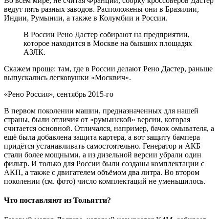
Во всём мире, не считая Франции, сборку кроссоверов Дастер
ведут пять разных заводов. Расположены они в Бразилии,
Индии, Румынии, а также в Колумбии и России.
В России Рено Дастер собирают на предприятии,
которое находится в Москве на бывших площадях
АЗЛК.
Скажем проще: там, где в России делают Рено Дастер, раньше
выпускались легковушки «Москвич».
«Рено Россия», сентябрь 2015-го
В первом поколении машин, предназначенных для нашей
страны, были отличия от «румынской» версии, которая
считается основной. Отличался, например, бачок омывателя, а
ещё была добавлена защита картера, а вот защиту бампера
придётся устанавливать самостоятельно. Генератор и АКБ
стали более мощными, а из дизельной версии убрали один
фильтр. И только для России были созданы комплектации с
АКП, а также с двигателем объёмом два литра. Во втором
поколении (см. фото) число комплектаций не уменьшилось.
Что поставляют из Тольятти?