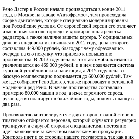
Рено Дастер в России начали производиться в конце 2011
года, в Москве на заводе «Автофрамос», там происходила
сборка двигателей, которые специально модернизированы
под Российские условия. От европейской версии его отличает
измененная консоль торпеды и хромированная решётка
радиатора, а также наличие защиты картера. У официальных
дилеров внедорожник появился в 2012 году, цена которого
составляла 449.000 рублей, благодаря чему образовались
очереди на его покупку, что привело к повышению
производства. В 2013 году цена на этот автомобиль немного
увеличивается до 469.000 рублей, и в нем появляется система
курсовой устойчивости и навигация, а 2015 году цена за
базовую комплектацию поднимается до 600.000 рублей. Там
же где собирают Рено Дастер, так же производят и остальной
модельный ряд Рено. В начале производства составляло
примерно 80.000 машин в год, а из-за огромного спроса,
руководство планирует в ближайшие годы, поднять планку в
два раза.
Производство контролируется с двух сторон, с одной стороны
тщательно отбирается персонал, который обучают и регулярно
тренируют, а с другой стороны специалистами постоянно
идет наблюдение за качеством выпускаемой продукции.
Контроль идет и со стороны нашего государства, так как в их