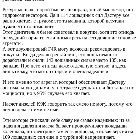
Ресурс меньше, порой бывает неоправданный масложор, нет
гидрокомпенсаторов. Да и 114 лошадиных сил Дастеру все
равно хватает с трудом: это та машина, которой все-таки
нужно что-то помощнее.
Этот двигатель я бы не советовал к покупке, хотя это отнюдь
не худший вариант, если посмотреть на сегодняшние силовые
агрегаты.
А вот двухлитровый F4R могу всячески рекомендовать к
покупке. Когда делали рестайлинг, его лишь немного
доработали и сняли 143 лошадиных силы вместо 135, как
раньше. Про него я писал даже отдельную статью, а здесь
лишь скажу, что мотор старый и очень надежный.
И это именно тот агрегат, который обеспечивает Дастеру
оптимальную динамику: по трассе едешь хоть и без запаса по
мощности, но в 95% случаев его хватает.
Насчет дизелей К9К говорить так смело не могу, потому что
лично дела с ними не имел.
Эти моторы снискали себе славу не самых надежных: из-за
падения давления масла бывает проворачивает вкладыши
коленвала, по электрике там есть вопросы, а новая версия на
109 лошадиных сил еще и с турбиной капризничает.