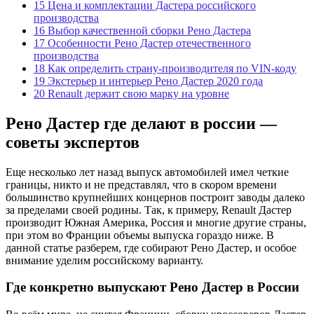
15
Цена и комплектации Дастера российского
производства
16
Выбор качественной сборки Рено Дастера
17
Особенности Рено Дастер отечественного
производства
18
Как определить страну-производителя по VIN-коду
19
Экстерьер и интерьер Рено Дастер 2020 года
20
Renault держит свою марку на уровне
Рено Дастер где делают в россии —
советы экспертов
Еще несколько лет назад выпуск автомобилей имел четкие
границы, никто и не представлял, что в скором времени
большинство крупнейших концернов построит заводы далеко
за пределами своей родины. Так, к примеру, Renault Дастер
производит Южная Америка, Россия и многие другие страны,
при этом во Франции объемы выпуска гораздо ниже. В
данной статье разберем, где собирают Рено Дастер, и особое
внимание уделим российскому варианту.
Где конкретно выпускают Рено Дастер в России