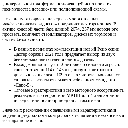
универсальной платформе, позволяющей использовать
преимущества передне- или полноприводной схемы.
Независимая подвеска переднего моста стоечная
макферсоновская, заднего – полузависимая торсионная. В
активе ходовой части база длиной 2674, 237 мм дорожного
просвета, комплект стабилизаторов, дисковых тормозов и
систем безопасности.
В разных вариантах комплектации новый Рено серии
Дастер образца 2021 года предлагает выбор из двух
бензиновых двигателей и одного дизеля.
Выход мощности 1,6- и 2-литрового силового агрегата
соответственно 114 и 143 л.с., полуторалитрового
дизельного аналога – 109 л.с. По чистоте выхлопа все
силовые агрегаты отвечают требованиям стандарта
«Евро-5».
Тяговые характеристики всего моторного ассортимента
реализуются 5-скоростной МКПП или 4-диапазонной
передне- или полноприводной автоматикой.
Значимых расхождений с заявленными характеристиками
модели и результатами контрольных испытаний независимый
тест-драйв не выявил.