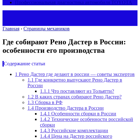
Профессиональная диагностика автомобиля TOYOTA
Главная
›
Страницы механиков
Где собирают Рено Дастер в России:
особенности его производства
Содержание статьи
1
Рено Дастер где делают в россии — советы экспертов
1.1
Где конкретно выпускают Рено Дастер в
России
1.1.1
Что поставляют из Тольятти?
1.2
В каких странах собирают Рено Дастер?
1.3
Сборка в РФ
1.4
Производство Дастера в России
1.4.1
Особенности сборки в России
1.4.2
Технические особенности российской
сборки
1.4.3
Российские комплектации
1.4.4
Цена на Дастер российского