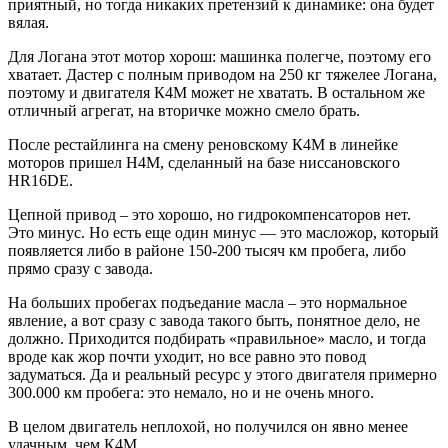
приятный, но тогда никаких претензий к динамике: она будет
вялая.
Для Логана этот мотор хорош: машинка полегче, поэтому его
хватает. Дастер с полным приводом на 250 кг тяжелее Логана,
поэтому и двигателя К4М может не хватать. В остальном же
отличный агрегат, на вторичке можно смело брать.
После рестайлинга на смену реновскому К4М в линейке
моторов пришел Н4М, сделанный на базе ниссановского
HR16DE.
Цепной привод – это хорошо, но гидрокомпенсаторов нет.
Это минус. Но есть еще один минус — это масложор, который
появляется либо в районе 150-200 тысяч км пробега, либо
прямо сразу с завода.
На больших пробегах подъедание масла – это нормальное
явление, а вот сразу с завода такого быть, понятное дело, не
должно. Приходится подбирать «правильное» масло, и тогда
вроде как жор почти уходит, но все равно это повод
задуматься. Да и реальный ресурс у этого двигателя примерно
300.000 км пробега: это немало, но и не очень много.
В целом двигатель неплохой, но получился он явно менее
удачным, чем К4М.