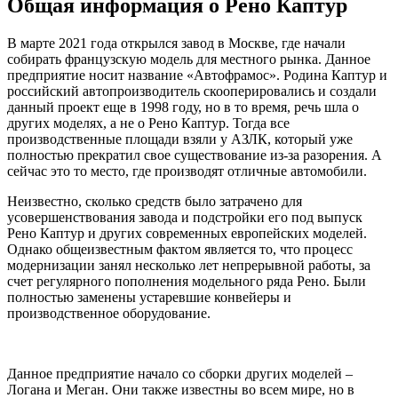
Общая информация о Рено Каптур
В марте 2021 года открылся завод в Москве, где начали
собирать французскую модель для местного рынка. Данное
предприятие носит название «Автофрамос». Родина Каптур и
российский автопроизводитель скооперировались и создали
данный проект еще в 1998 году, но в то время, речь шла о
других моделях, а не о Рено Каптур. Тогда все
производственные площади взяли у АЗЛК, который уже
полностью прекратил свое существование из-за разорения. А
сейчас это то место, где производят отличные автомобили.
Неизвестно, сколько средств было затрачено для
усовершенствования завода и подстройки его под выпуск
Рено Каптур и других современных европейских моделей.
Однако общеизвестным фактом является то, что процесс
модернизации занял несколько лет непрерывной работы, за
счет регулярного пополнения модельного ряда Рено. Были
полностью заменены устаревшие конвейеры и
производственное оборудование.
Данное предприятие начало со сборки других моделей –
Логана и Меган. Они также известны во всем мире, но в