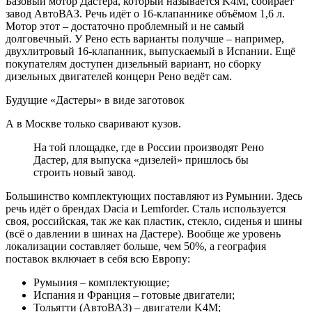
Базовый мотор Дастера, который называется K4M, собирает
завод АвтоВАЗ. Речь идёт о 16-клапаннике объёмом 1,6 л.
Мотор этот – достаточно проблемный и не самый
долговечный. У Рено есть варианты получше – например,
двухлитровый 16-клапанник, выпускаемый в Испании. Ещё
покупателям доступен дизельный вариант, но сборку
дизельных двигателей концерн Рено ведёт сам.
Будущие «Дастеры» в виде заготовок
А в Москве только сваривают кузов.
На той площадке, где в России производят Рено
Дастер, для выпуска «дизелей» пришлось бы
строить новый завод.
Большинство комплектующих поставляют из Румынии. Здесь
речь идёт о брендах Dacia и Lemforder. Сталь используется
своя, российская, так же как пластик, стекло, сиденья и шины
(всё о давлении в шинах на Дастере). Вообще же уровень
локализации составляет больше, чем 50%, а география
поставок включает в себя всю Европу:
Румыния – комплектующие;
Испания и Франция – готовые двигатели;
Тольятти (АвтоВАЗ) – двигатели K4M;