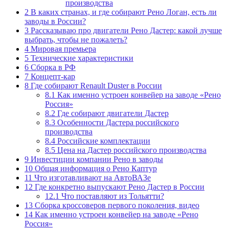
производства
2
В каких странах, и где собирают Рено Логан, есть ли
заводы в России?
3
Рассказываю про двигатели Рено Дастер: какой лучше
выбрать, чтобы не пожалеть?
4
Мировая премьера
5
Технические характеристики
6
Сборка в РФ
7
Концепт-кар
8
Где собирают Renault Duster в России
8.1
Как именно устроен конвейер на заводе «Рено
Россия»
8.2
Где собирают двигатели Дастер
8.3
Особенности Дастера российского
производства
8.4
Российские комплектации
8.5
Цена на Дастер российского производства
9
Инвестиции компании Рено в заводы
10
Общая информация о Рено Каптур
11
Что изготавливают на АвтоВАЗе
12
Где конкретно выпускают Рено Дастер в России
12.1
Что поставляют из Тольятти?
13
Сборка кроссоверов первого поколения, видео
14
Как именно устроен конвейер на заводе «Рено
Россия»