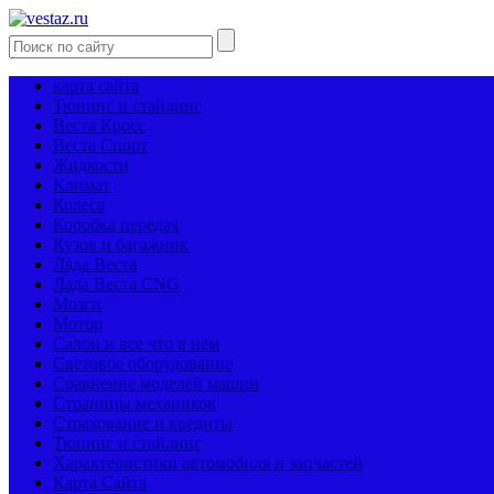
карта сайта
Тюнинг и стайлинг
Веста Кросс
Веста Спорт
Жидкости
Климат
Колеса
Коробка передач
Кузов и багажник
Лада Веста
Лада Веста CNG
Мозги
Мотор
Салон и все что в нем
Световое оборудование
Сравнение моделей машин
Страницы механиков
Страхование и кредиты
Тюнинг и стайлинг
Характеристики автомобиля и запчастей
Карта Сайта