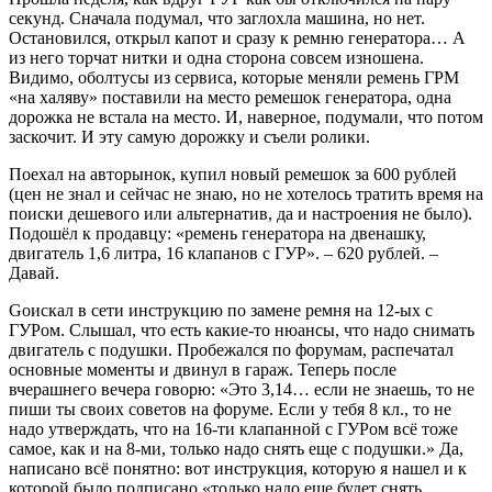
секунд. Сначала подумал, что заглохла машина, но нет.
Остановился, открыл капот и сразу к ремню генератора… А
из него торчат нитки и одна сторона совсем изношена.
Видимо, оболтусы из сервиса, которые меняли ремень ГРМ
«на халяву» поставили на место ремешок генератора, одна
дорожка не встала на место. И, наверное, подумали, что потом
заскочит. И эту самую дорожку и съели ролики.
Поехал на авторынок, купил новый ремешок за 600 рублей
(цен не знал и сейчас не знаю, но не хотелось тратить время на
поиски дешевого или альтернатив, да и настроения не было).
Подошёл к продавцу: «ремень генератора на двенашку,
двигатель 1,6 литра, 16 клапанов с ГУР». – 620 рублей. –
Давай.
Gоискал в сети инструкцию по замене ремня на 12-ых с
ГУРом. Слышал, что есть какие-то нюансы, что надо снимать
двигатель с подушки. Пробежался по форумам, распечатал
основные моменты и двинул в гараж. Теперь после
вчерашнего вечера говорю: «Это 3,14… если не знаешь, то не
пиши ты своих советов на форуме. Если у тебя 8 кл., то не
надо утверждать, что на 16-ти клапанной с ГУРом всё тоже
самое, как и на 8-ми, только надо снять еще с подушки.» Да,
написано всё понятно: вот инструкция, которую я нашел и к
которой было подписано «только надо еще будет снять