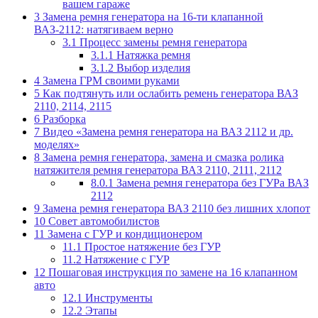
вашем гараже
3
Замена ремня генератора на 16-ти клапанной
ВАЗ-2112: натягиваем верно
3.1
Процесс замены ремня генератора
3.1.1
Натяжка ремня
3.1.2
Выбор изделия
4
Замена ГРМ своими руками
5
Как подтянуть или ослабить ремень генератора ВАЗ
2110, 2114, 2115
6
Разборка
7
Видео «Замена ремня генератора на ВАЗ 2112 и др.
моделях»
8
Замена ремня генератора, замена и смазка ролика
натяжителя ремня генератора ВАЗ 2110, 2111, 2112
8.0.1
Замена ремня генератора без ГУРа ВАЗ
2112
9
Замена ремня генератора ВАЗ 2110 без лишних хлопот
10
Совет автомобилистов
11
Замена с ГУР и кондиционером
11.1
Простое натяжение без ГУР
11.2
Натяжение с ГУР
12
Пошаговая инструкция по замене на 16 клапанном
авто
12.1
Инструменты
12.2
Этапы