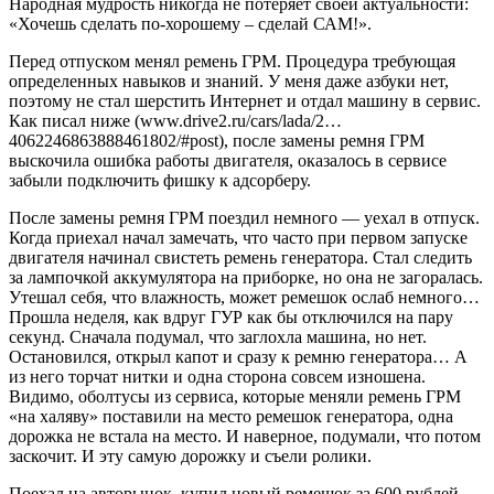
Народная мудрость никогда не потеряет своей актуальности:
«Хочешь сделать по-хорошему – сделай САМ!».
Перед отпуском менял ремень ГРМ. Процедура требующая
определенных навыков и знаний. У меня даже азбуки нет,
поэтому не стал шерстить Интернет и отдал машину в сервис.
Как писал ниже (www.drive2.ru/cars/lada/2…
4062246863888461802/#post), после замены ремня ГРМ
выскочила ошибка работы двигателя, оказалось в сервисе
забыли подключить фишку к адсорберу.
После замены ремня ГРМ поездил немного — уехал в отпуск.
Когда приехал начал замечать, что часто при первом запуске
двигателя начинал свистеть ремень генератора. Стал следить
за лампочкой аккумулятора на приборке, но она не загоралась.
Утешал себя, что влажность, может ремешок ослаб немного…
Прошла неделя, как вдруг ГУР как бы отключился на пару
секунд. Сначала подумал, что заглохла машина, но нет.
Остановился, открыл капот и сразу к ремню генератора… А
из него торчат нитки и одна сторона совсем изношена.
Видимо, оболтусы из сервиса, которые меняли ремень ГРМ
«на халяву» поставили на место ремешок генератора, одна
дорожка не встала на место. И наверное, подумали, что потом
заскочит. И эту самую дорожку и съели ролики.
Поехал на авторынок, купил новый ремешок за 600 рублей