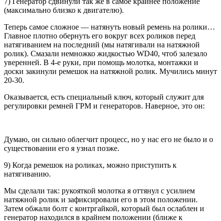
7) Генератор сдвинули так же в самое крайнее положение
(максимально близко к двигателю).
Теперь самое сложное — натянуть новый ремень на ролики…
Главное плотно обернуть его вокруг всех роликов перед
натягиванием на последний (мы натягивали на натяжной
ролик). Смазали немножко жидкостью WD40, чтоб залезало
уверенней. В 4-е руки, при помощь молотка, монтажки и
доски закинули ремешок на натяжной ролик. Мучились минут
20-30.
Оказывается, есть специальный ключ, который служит для
регулировки ремней ГРМ и генераторов. Наверное, это он:
Думаю, он сильно облегчит процесс, но у нас его не было и о
существовании его я узнал позже.
9) Когда ремешок на роликах, можно приступить к
натягиванию.
Мы сделали так: рукояткой молотка я оттянул с усилием
натяжной ролик и зафиксировали его в этом положении.
Затем обжали болт с контргайкой, который был ослаблен и
генератор находился в крайнем положении (ближе к