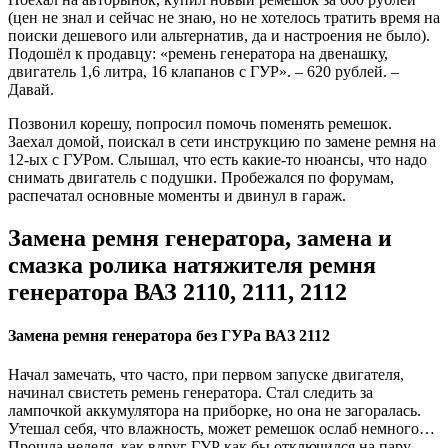
(цен не знал и сейчас не знаю, но не хотелось тратить время на
поиски дешевого или альтернатив, да и настроения не было).
Подошёл к продавцу: «ремень генератора на двенашку,
двигатель 1,6 литра, 16 клапанов с ГУР». – 620 рублей. –
Давай.
Позвонил корешу, попросил помочь поменять ремешок.
Заехал домой, поискал в сети инструкцию по замене ремня на
12-ых с ГУРом. Слышал, что есть какие-то нюансы, что надо
снимать двигатель с подушки. Пробежался по форумам,
распечатал основные моменты и двинул в гараж.
Замена ремня генератора, замена и
смазка ролика натяжителя ремня
генератора ВАЗ 2110, 2111, 2112
Замена ремня генератора без ГУРа ВАЗ 2112
Начал замечать, что часто, при первом запуске двигателя,
начинал свистеть ремень генератора. Стал следить за
лампочкой аккумулятора на приборке, но она не загоралась.
Утешал себя, что влажность, может ремешок ослаб немного…
Прошла неделя, как вдруг ГУР как бы отключился на пару