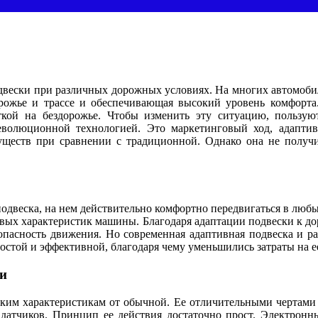
вески при различных дорожных условиях. На многих автомобил
дорожье и трассе и обеспечивающая высокий уровень комфорт
сткой на бездорожье. Чтобы изменить эту ситуацию, пользу
революционной технологией. Это маркетинговый ход, адаптив
ществ при сравнении с традиционной. Однако она не получил
одвеска, на нем действительно комфортно передвигаться в любых
овых характеристик машины. Благодаря адаптации подвески к д
зопасность движения. Но современная адаптивная подвеска и р
остой и эффективной, благодаря чему уменьшились затраты на е
ки
ским характеристикам от обычной. Ее отличительными чертами
датчиков. Принцип ее действия достаточно прост. Электронн