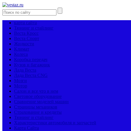
карта сайта
Тюнинг и стайлинг
Веста Кросс
Веста Спорт
Жидкости
Климат
Колеса
Коробка передач
Кузов и багажник
Лада Веста
Лада Веста CNG
Мозги
Мотор
Салон и все что в нем
Световое оборудование
Сравнение моделей машин
Страницы механиков
Страхование и кредиты
Тюнинг и стайлинг
Характеристики автомобиля и запчастей
Карта Сайта