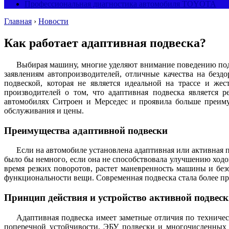
Профессиональная диагностика автомобиля TOYOTA
Главная
›
Новости
Как работает адаптивная подвеска?
Выбирая машину, многие уделяют внимание поведению под
заявлениям автопроизводителей, отличные качества на без
подвеской, которая не является идеальной на трассе и же
производителей о том, что адаптивная подвеска является 
автомобилях Ситроен и Мерседес и проявила больше преиму
обслуживания и цены.
Преимущества адаптивной подвески
Если на автомобиле установлена адаптивная или активная п
было бы немного, если она не способствовала улучшению ход
время резких поворотов, растет маневренность машины и бе
функциональности вещи. Современная подвеска стала более пр
Принцип действия и устройство активной подвес
Адаптивная подвеска имеет заметные отличия по техниче
поперечной устойчивости, ЭБУ подвески и многочисленных 