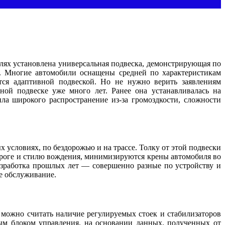
ях установлена универсальная подвеска, демонстрирующая по
а. Многие автомобили оснащены средней по характеристикам
ются адаптивной подвеской. Но не нужно верить заявлениям
ной подвеске уже много лет. Ранее она устанавливалась на
а широкого распространение из-за громоздкости, сложности
 условиях, по бездорожью и на трассе. Толку от этой подвески
ороге и стилю вождения, минимизируются крены автомобиля во
азработка прошлых лет — совершенно разные по устройству и
е обслуживание.
 можно считать наличие регулируемых стоек и стабилизаторов
ым блоком управления, на основании данных, полученных от