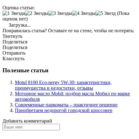
Оценка статьи:
(Пока
оценок нет)
Загрузка...
Понравилась статья? Оставьте ее на стене, чтобы не потерять:
Твитнуть
Поделиться
Поделиться
Отправить
Класснуть
Полезные статьи
Motul 8100 Eco-nergy 5W-30: характеристики,
преимущества и недостатки, отзывы
Моторное масло Mobil: подбор масла Мобил по марке
автомобиля
Современные паркоматы – практичнее решение
Приобретаем недорогой городской кроссовер
Добавить комментарий