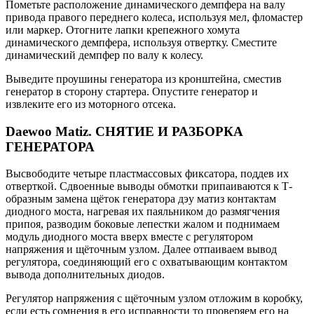
Пометьте расположение динамического демпфера на валу
привода правого переднего колеса, используя мел, фломастер
или маркер. Отогните лапки крепежного хомута
динамического демпфера, используя отвертку. Сместите
динамический демпфер по валу к колесу.
Выведите проушины генератора из кронштейна, сместив
генератор в сторону стартера. Опустите генератор и
извлеките его из моторного отсека.
Daewoo Matiz. СНЯТИЕ И РАЗБОРКА
ГЕНЕРАТОРА
Высвободите четыре пластмассовых фиксатора, поддев их
отверткой. Сдвоенные выводы обмотки припаиваются к Т-
образным замена щёток генератора дэу матиз контактам
диодного моста, нагревая их паяльником до размягчения
припоя, разводим боковые лепестки жалом и поднимаем
модуль диодного моста вверх вместе с регулятором
напряжения и щёточным узлом. Далее отпаиваем вывод
регулятора, соединяющий его с охватывающим контактом
вывода дополнительных диодов.
Регулятор напряжения с щёточным узлом отложим в коробку,
если есть сомнения в его исправности то проверяем его на