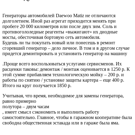
Генераторы автомобилей Daewoo Matiz не отличаются
долголетием. Иной раз агрегат приходится менять при
пробеге 20 000 километров или после двух зим. Соль и
противогололедные реагенты «выжигают» их диодные
мосты, обесточивая бортовую сеть автомобиля.
Будешь ли ты покупать новый или понесешь в ремонт
сгоревший генератор – дело личное. В том и в другом случае
придется демонтировать и установить генератор на машину
.Проще всего воспользоваться услугами сервисменов. Их
расценки таковы: демонтаж / монтаж оценивается в 1250 р. К
этой сумме прибавляем технологическую мойку – 200 р. и
работы по снятию / установке защиты картера – еще 400 р.
Итого на круг получается 1850 р.
Учитывая, что время, необходимое для замены генератора,
равно примерно
полутора – двум часам
, имеет смысл сэкономить и выполнить работу
самостоятельно. Главное, чтобы в гаражном кооперативе была
свободна общественная эстакада или в гараже была яма.