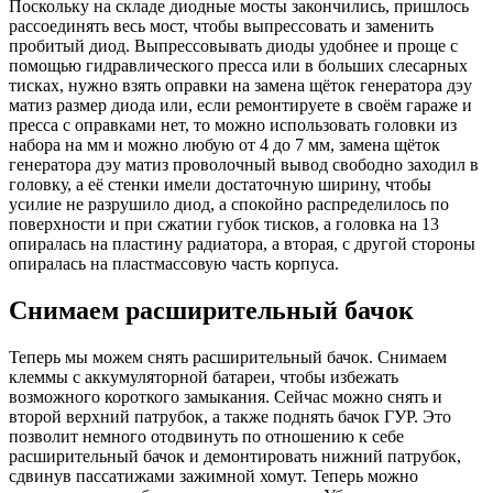
Поскольку на складе диодные мосты закончились, пришлось
рассоединять весь мост, чтобы выпрессовать и заменить
пробитый диод. Выпрессовывать диоды удобнее и проще с
помощью гидравлического пресса или в больших слесарных
тисках, нужно взять оправки на замена щёток генератора дэу
матиз размер диода или, если ремонтируете в своём гараже и
пресса с оправками нет, то можно использовать головки из
набора на мм и можно любую от 4 до 7 мм, замена щёток
генератора дэу матиз проволочный вывод свободно заходил в
головку, а её стенки имели достаточную ширину, чтобы
усилие не разрушило диод, а спокойно распределилось по
поверхности и при сжатии губок тисков, а головка на 13
опиралась на пластину радиатора, а вторая, с другой стороны
опиралась на пластмассовую часть корпуса.
Снимаем расширительный бачок
Теперь мы можем снять расширительный бачок. Снимаем
клеммы с аккумуляторной батареи, чтобы избежать
возможного короткого замыкания. Сейчас можно снять и
второй верхний патрубок, а также поднять бачок ГУР. Это
позволит немного отодвинуть по отношению к себе
расширительный бачок и демонтировать нижний патрубок,
сдвинув пассатижами зажимной хомут. Теперь можно