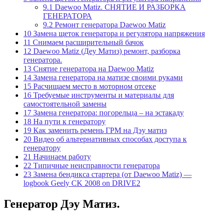
9.1
Daewoo Matiz. СНЯТИЕ И РАЗБОРКА
ГЕНЕРАТОРА
9.2
Ремонт генератора Daewoo Matiz
10
Замена щеток генератора и регулятора напряжения
11
Снимаем расширительный бачок
12
Daewoo Matiz (Деу Матиз) ремонт, разборка
генератора.
13
Снятие генератора на Daewoo Matiz
14
Замена генератора на матизе своими руками
15
Расчищаем место в моторном отсеке
16
Требуемые инструменты и материалы для
самостоятельной замены
17
Замена генератора: погорельца – на эстакаду
18
На пути к генератору
19
Как заменить ремень ГРМ на Дэу матиз
20
Видео об альтернативных способах доступа к
генератору
21
Начинаем работу
22
Типичные неисправности генератора
23
Замена бендикса стартера (от Daewoo Matiz) —
logbook Geely CK 2008 on DRIVE2
Генератор Дэу Матиз.