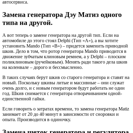
автосервиса.
Замена генератора Дэу Матиз одного
типа на другой.
А вот теперь о замене генератора на другой тип. Если на
автомобиле до этого стоял Delphi (Тип «А»), а вы хотите
установить Mando (Тип «В») – придется заменить приводной
шкив. Дело в том, что ротор генератора Mando приводится в
движение зубчатым клиновым ремнем, а у Delphi – плоским
поликлиновым (ручейковым). Менять ради такого дела шкив
на коленвале – дорого и бессмысленно.
В таких случаях берут шкив со старого генератора и ставят на
новый. Поскольку шкивы литые и массивные – они служат
очень долго, и с новым генератором будут работать не один
год. Шкив снимается с генератора отворачиванием одной-
единственной гайки.
Если говорить о затратах времени, то замена генератора Matiz
занимает от 20 до 40 минут в зависимости от сноровки и
опыта. Производится в одиночку.
Замена щеток генератора и регулятора