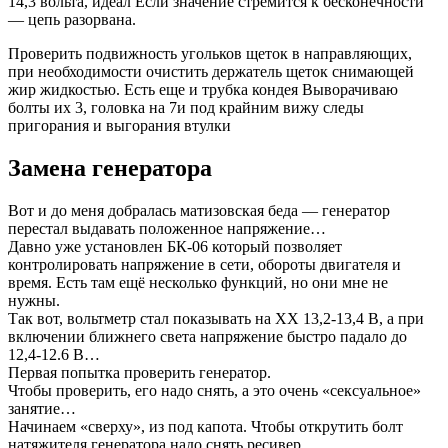
14,3 вольта, идеал Если значение стремится к бесконечности
— цепь разорвана.
Проверить подвижность угольков щеток в направляющих,
при необходимости очистить держатель щеток снимающей
жир жидкостью. Есть еще и трубка кондея Выворачиваю
болты их 3, головка на 7и под крайним вижу следы
пригорания и выгорания втулки
Замена генератора
Вот и до меня добралась матизовская беда — генератор
перестал выдавать положенное напряжение…
Давно уже установлен БК-06 который позволяет
контролировать напряжение в сети, обороты двигателя и
время. Есть там ещё несколько функций, но они мне не
нужны.
Так вот, вольтметр стал показывать на ХХ 13,2-13,4 В, а при
включении ближнего света напряжение быстро падало до
12,4-12.6 В…
Первая попытка проверить генератор.
Чтобы проверить, его надо снять, а это очень «сексуальное»
занятие…
Начинаем «сверху», из под капота. Чтобы открутить болт
натяжителя генератора надо снять ресивер