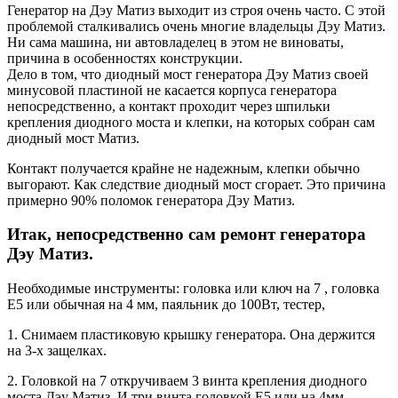
Генератор на Дэу Матиз выходит из строя очень часто. С этой
проблемой сталкивались очень многие владельцы Дэу Матиз.
Ни сама машина, ни автовладелец в этом не виноваты,
причина в особенностях конструкции.
Дело в том, что диодный мост генератора Дэу Матиз своей
минусовой пластиной не касается корпуса генератора
непосредственно, а контакт проходит через шпильки
крепления диодного моста и клепки, на которых собран сам
диодный мост Матиз.
Контакт получается крайне не надежным, клепки обычно
выгорают. Как следствие диодный мост сгорает. Это причина
примерно 90% поломок генератора Дэу Матиз.
Итак, непосредственно сам ремонт генератора
Дэу Матиз.
Необходимые инструменты: головка или ключ на 7 , головка
Е5 или обычная на 4 мм, паяльник до 100Вт, тестер,
1. Снимаем пластиковую крышку генератора. Она держится
на 3-х защелках.
2. Головкой на 7 откручиваем 3 винта крепления диодного
моста Дэу Матиз. И три винта головкой Е5 или на 4мм.