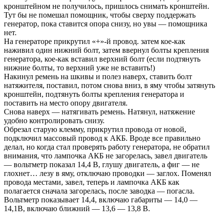
кронштейном не получилось, пришлось снимать кронштейн.
Тут бы не помешал помощник, чтобы сверху поддержать
генератор, пока ставится опора снизу, но увы — помощника
нет.
На генераторе прикрутил «+»-й провод. затем кое-как
наживил один нижний болт, затем ввернул болты крепления
генератора, кое-как вставил верхний болт (если подтянуть
нижние болты, то верхний уже не вставить!)
Накинул ремень на шкивы и полез наверх, ставить болт
натяжителя, поставил, потом снова вниз, в яму чтобы затянуть
кронштейн, подтянуть болты крепления генератора и
поставить на место опору двигателя.
Снова наверх — натягивать ремень. Натянул, натяжение
удобно контролировать снизу.
Обрезал старую клемму, прикрутил провода от новой,
подключил массовый провод к АКБ. Вроде все правильно
делал, но когда стал проверять работу генератора, не обратил
внимания, что лампочка АКБ не загорелась, завел двигатель
— вольтметр показал 14,4 В, глушу двигатель, а фиг — не
глохнет… лезу в яму, отключаю проводки — заглох. Поменял
провода местами, завел, теперь и лампочка АКБ как
полагается сначала загорелась, после заводка — погасла.
Вольтметр показывает 14,4, включаю габариты — 14,0 —
14,1В, включаю ближний — 13,6 — 13,8 В.