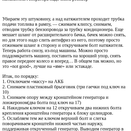
Убираем эту штуковину, а над натяжителем проходит трубка
подачи топлива в рампу, — сжимаем клипсу, снимаем,
отводим трубку бензопровода за трубку кондиционера. Еще
мешает шланг от расширительного бачка, бачек можно снять,
но для этого надо слить антифриз из него, поэтому просто
отжимаем шланг в сторону и откручиваем болт натяжителя.
Теперь работа снизу, из-под машины. Можно просто
поддомкратить машину, поставить на хороший упор, снять
правое переднее колесо и вперед… В общем так можно, но
это «not good», лучше на «яме» или эстакаде.
Итак, по порядку:
1. Отключаем «массу» на АКБ
2. Снимаем пластиковый брызговик (три гаечки под ключ на
10)
3. Снимаем опору между кронштейном генератора и
лонжероном(два болта под ключ на 17)
4. Накидным ключом на 12 откручиваем два нижних болта
крепления кронштейна генератора к блоку цилиндров.
5. Ослабляем тем же ключом верхний болт и слегка
поворачиваем кронштейн нижней частью наружу,
поддерживая открученный генератор. Выводим генератор в