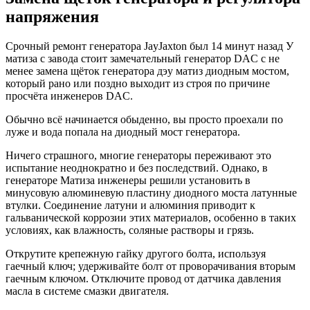
напряжения
Срочный ремонт генератора JayJaxton был 14 минут назад У
матиза с завода стоит замечательный генератор DAC с не
менее замена щёток генератора дэу матиз диодным мостом,
который рано или поздно выходит из строя по причине
просчёта инженеров DAC.
Обычно всё начинается обыденно, вы просто проехали по
луже и вода попала на диодный мост генератора.
Ничего страшного, многие генераторы переживают это
испытание неоднократно и без последствий. Однако, в
генераторе Матиза инженеры решили установить в
минусовую алюминевую пластину диодного моста латунные
втулки. Соединение латуни и алюминия приводит к
гальванической коррозии этих материалов, особенно в таких
условиях, как влажность, соляные растворы и грязь.
Открутите крепежную гайку другого болта, используя
гаечный ключ; удерживайте болт от проворачивания вторым
гаечным ключом. Отключите провод от датчика давления
масла в системе смазки двигателя.