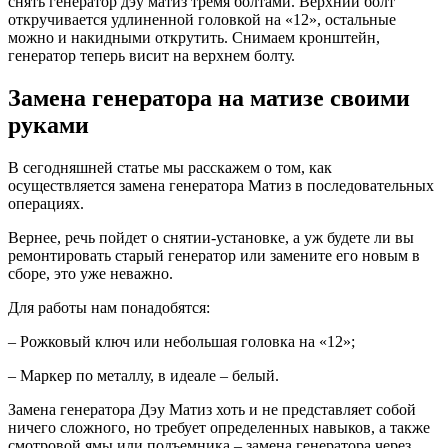
снять генератор дэу матиз тремя болтами. Верхний болт
откручивается удлиненной головкой на «12», остальные
можно и накидными открутить. Снимаем кронштейн,
генератор теперь висит на верхнем болту.
Замена генератора на матизе своими
руками
В сегодняшней статье мы расскажем о том, как
осуществляется замена генератора Матиз в последовательных
операциях.
Вернее, речь пойдет о снятии-установке, а уж будете ли вы
ремонтировать старый генератор или замените его новым в
сборе, это уже неважно.
Для работы нам понадобятся:
– Рожковый ключ или небольшая головка на «12»;
– Маркер по металлу, в идеале – белый.
Замена генератора Дэу Матиз хоть и не представляет собой
ничего сложного, но требует определенных навыков, а также
смотровой ямы или подъемника – замена генератора через