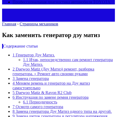
Профессиональная диагностика автомобиля TOYOTA
Главная
›
Страницы механиков
Как заменить генератор дэу матиз
Содержание статьи
1
Генератор Дэу Матиз.
1.1
Итак, непосредственно сам ремонт генератора
Дэу Матиз.
2
Daewoo Matiz (Деу Матиз) ремонт, разборка
генератора. » Ремонт авто своими руками
3
Замена генератора
4
Меняем ремень и генератор на Дэу матиз
самостоятельно
5
Daewoo Matiz & Ravon R2 Club
6
Инструкция по замене ремня генератора
6.1
Периодичность
7
Осмотр самого генератора
8
Замена генератора Дэу Матиз одного типа на другой.
9
Замена щеток генератора и регулятора напряжения