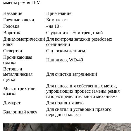
замены ремня ГРМ
Название
Примечание
Гаечные ключи
Комплект
Головка
«на 10»
Вороток
С удлинителем и трещоткой
Динамометрический
Для контроля затяжки резьбовых
ключ
соединений
Отвертка
С плоским лезвием
Проникающая
Например, WD-40
смазка
Ветошь и
металлическая
Для очистки загрязнений
щетка
Для нанесения собственных меток,
Мел, штрих или
упрощающих процесс замены ремня
краска
газораспределительного механизма
Домкрат
Для поднятия авто
Для снятия и установки правого
Баллонный ключ
переднего колеса