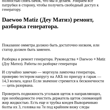
полностью снять бачок, что мы и делаем. Убираем все
патрубки в сторону, чтобы получить свободный доступ к
генератору.
Daewoo Matiz (Деу Матиз) ремонт,
разборка генератора.
Показание омметра должно быть достаточно низким, или
статор должен быть заменен.
Разборка и ремонт генератора. Руководства ￫ Daewoo ￫ Matiz
(Дэу Матиз). Работы по разборке генератора
И случайно замечаю — моргнула лампочка генератора,
проверяю тестером напругу на АКБ по приезду в гараж —
14,3 вольта, идеал Если значение стремится к бесконечности
— цепь разорвана.
Проверить подвижность угольков щеток в направляющих,
при необходимости очистить держатель щеток снимающей
жир жидкостью. Есть еще и трубка кондея Выворачиваю
болты их 3, головка на 7и под крайним вижу следы