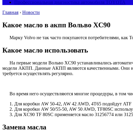
Профессиональная диагностика автомобиля TOYOTA
Главная
›
Новости
Какое масло в акпп Вольво XC90
Марку Volvo не так часто покупаются потребителями, как T
Какое масло использовать
На первые модели Вольво XC90 устанавливались автоматич
модели АКПП. Данные АКПП являются качественными. Они не т
требуется осуществлять регулярно.
Во время него осуществляются многие процедуры, в том чи
Для коробки AW 50-42, AW 42 AWD, 4T65 подойдут ATF 1
Для коробки AW 50/55-50, AW 50 AWD, TF80SC использую
Для XC90 TF 80SC применяется масло 31256774 или 3125
Замена масла