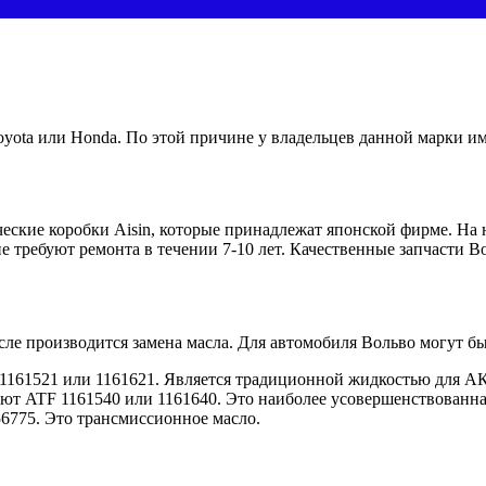
oyota или Honda. По этой причине у владельцев данной марки им
еские коробки Aisin, которые принадлежат японской фирме. На
ребуют ремонта в течении 7-10 лет. Качественные запчасти Во
сле производится замена масла. Для автомобиля Вольво могут б
161521 или 1161621. Является традиционной жидкостью для АК
т ATF 1161540 или 1161640. Это наиболее усовершенствованная
6775. Это трансмиссионное масло.