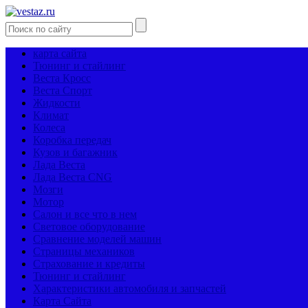
карта сайта
Тюнинг и стайлинг
Веста Кросс
Веста Спорт
Жидкости
Климат
Колеса
Коробка передач
Кузов и багажник
Лада Веста
Лада Веста CNG
Мозги
Мотор
Салон и все что в нем
Световое оборудование
Сравнение моделей машин
Страницы механиков
Страхование и кредиты
Тюнинг и стайлинг
Характеристики автомобиля и запчастей
Карта Сайта