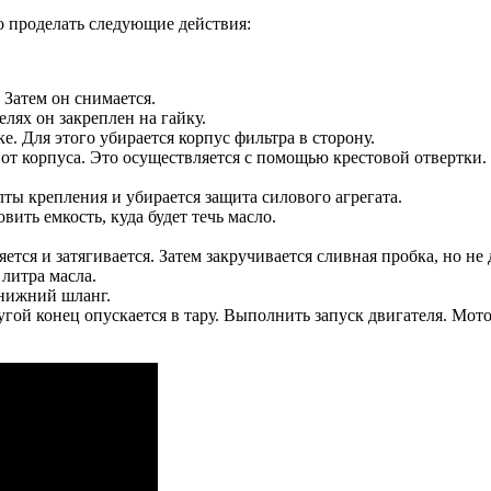
о проделать следующие действия:
 Затем он снимается.
лях он закреплен на гайку.
е. Для этого убирается корпус фильтра в сторону.
от корпуса. Это осуществляется с помощью крестовой отвертки. 
ты крепления и убирается защита силового агрегата.
ить емкость, куда будет течь масло.
ется и затягивается. Затем закручивается сливная пробка, но не 
 литра масла.
 нижний шланг.
угой конец опускается в тару. Выполнить запуск двигателя. Мото