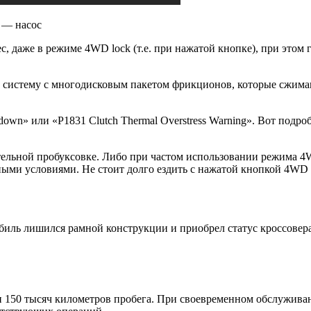
 — насос
с, даже в режиме 4WD lock (т.е. при нажатой кнопке), при это
 систему с многодисковым пакетом фрикционов, которые сжимаю
own» или «P1831 Clutch Thermal Overstress Warning». Вот подробн
тельной пробуксовке. Либо при частом использовании режима 4W
ыми условиями. Не стоит долго ездить с нажатой кнопкой 4WD 
обиль лишился рамной конструкции и приобрел статус кроссовера
и 150 тысяч километров пробега. При своевременном обслуживан