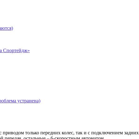
аются)
а Спортейдж»
облема устранена)
к с приводом только передних колес, так и с подключением зад
й передач, остальные – 6-скоростным автоматом.