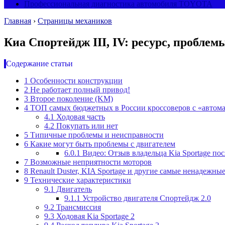
Профессиональная диагностика автомобиля TOYOTA
Главная
›
Страницы механиков
Киа Спортейдж III, IV: ресурс, пробле
Содержание статьи
1
Особенности конструкции
2
Не работает полный привод!
3
Второе поколение (KM)
4
ТОП самых бюджетных в России кроссоверов с «автом
4.1
Ходовая часть
4.2
Покупать или нет
5
Типичные проблемы и неисправности
6
Какие могут быть проблемы с двигателем
6.0.1
Видео: Отзыв владельца Kia Sportage пос
7
Возможные неприятности моторов
8
Renault Duster, KIA Sportage и другие самые ненадежн
9
Технические характеристики
9.1
Двигатель
9.1.1
Устройство двигателя Спортейдж 2.0
9.2
Трансмиссия
9.3
Ходовая Kia Sportage 2