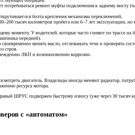
етствующих операций.
 потребоваться ремонт муфты подключения к заднему мосту (чащ
открутившегося болта крепления механизма переключений.
200 тысяч километров пробега или 6–7 лет эксплуатации, но в
ящему моменту. У водителей, которые часто гоняют по трассе на
шипника передней).
 своевременно менять масло, отслеживать течи и проверять сос
з строя.
овреждению ЛКП и возникновению коррозии.
осмотреть двигатель. Владельцы иногда меняют радиатор, патру
ижению ресурса мотора.
правый ШРУС подвержен быстрому износу (уже через 30 тысяч ки
веров с «автоматом»