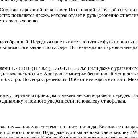
 Спортаж нареканий не вызовет. Но с полной загрузкой ситуация
стях появляется дрожь, которая отдает в руль (особенно отчет
тся очень хорошо.
о собранный. Передняя панель имеет понятные функциональные 
а видимость в задней полусфере. Вся надежда на парковочные да
ями 1.7 CRDi (117 л.с.), 1.6 GDI (135 л.с.) или даже с урага
дназначались только 2-литровые моторы: бензиновый мощностью 1
 и быстро. Но скорострельности DSG от нее ждать не стоит. Мех
тейдж с передним приводом и механической коробкой передач. 
динамику и немного уверенности неподалеку от асфальта.
оления — поломка системы полного привода. Возникает она даже
и полного привода. Ведь даже если вы не нажимаете кнопку 4W
вке передних колес. Крутящий момент постоянно перераспредел