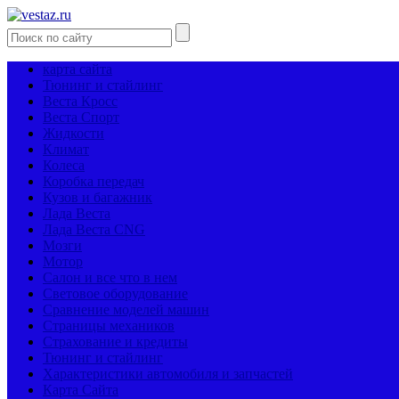
карта сайта
Тюнинг и стайлинг
Веста Кросс
Веста Спорт
Жидкости
Климат
Колеса
Коробка передач
Кузов и багажник
Лада Веста
Лада Веста CNG
Мозги
Мотор
Салон и все что в нем
Световое оборудование
Сравнение моделей машин
Страницы механиков
Страхование и кредиты
Тюнинг и стайлинг
Характеристики автомобиля и запчастей
Карта Сайта