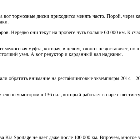
а вот тормозные диски приходится менять часто. Порой, через к
дки.
ров. Нередко они текут на пробеге чуть больше 60 000 км. К сча
т межосевая муфта, которая, в целом, хлопот не доставляет, но
стоящий узел. А вот редуктор и карданный вал надежны.
вали обратить внимание на рестайлинговые экземпляры 2014—20
зельным мотором в 136 сил, который работает в паре с шестис
ва Kia Sportage не дает даже после 100 000 км. Впрочем, многое