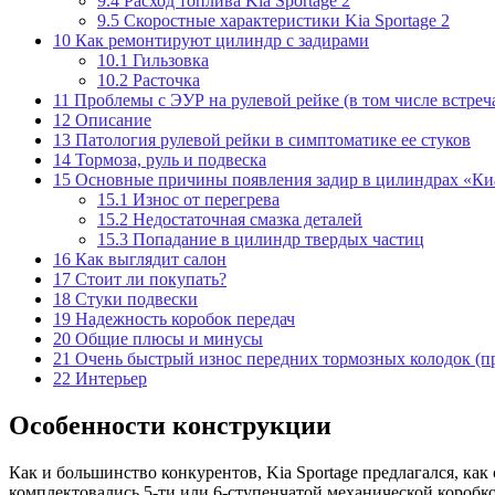
9.4
Расход топлива Kia Sportage 2
9.5
Скоростные характеристики Kia Sportage 2
10
Как ремонтируют цилиндр с задирами
10.1
Гильзовка
10.2
Расточка
11
Проблемы с ЭУР на рулевой рейке (в том числе встреч
12
Описание
13
Патология рулевой рейки в симптоматике ее стуков
14
Тормоза, руль и подвеска
15
Основные причины появления задир в цилиндрах «Ки
15.1
Износ от перегрева
15.2
Недостаточная смазка деталей
15.3
Попадание в цилиндр твердых частиц
16
Как выглядит салон
17
Стоит ли покупать?
18
Стуки подвески
19
Надежность коробок передач
20
Общие плюсы и минусы
21
Очень быстрый износ передних тормозных колодок (пр
22
Интерьер
Особенности конструкции
Как и большинство конкурентов, Kia Sportage предлагался, ка
комплектовались 5-ти или 6-ступенчатой механической коробко