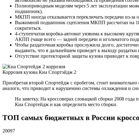
автомобилю не указана необходимость проведения соотв
Полноприводным моделям через 5 лет эксплуатации может
подшипник).
МКПП иногда отказывается переключать передачи из-за 
Выжимной подшипник сцепления МКПП рассчитан на 180–
сократиться.
4-ступенчатая коробка-автомат уязвима к высокому крут
АКПП (чаще всего — задней передачи и игольчатого под
Чтобы раздаточная коробка прослужила долго, достаточно
выдавить, что в дальнейшем приведет к выходу раздатки и
Отсутствие протекторной защиты кузова приводит к п
Коррозия кузова Киа Спортэйдж 2
Приобретая второй Спортейдж с пробегом, стоит внимательно 
аналоги, что приводит к нарушению системы охлаждения и сн
На заметку. На кроссоверах словацкой сборки 2008 года 
Киа Спортейдж и как определить место сборки.
ТОП самых бюджетных в России кроссо
20097