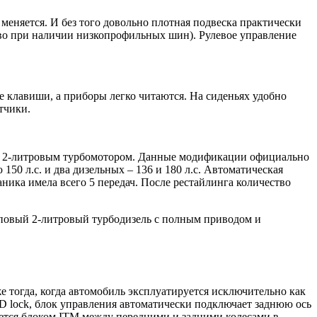
 меняется. И без того довольно плотная подвеска практически
ливо при наличии низкопрофильных шин). Рулевое управление
клавиши, а приборы легко читаются. На сиденьях удобно
тчики.
нным 2-литровым турбомотором. Данные модификации официально
50 л.с. и два дизельных – 136 и 180 л.с. Автоматическая
аника имела всего 5 передач. После рестайлинга количество
Топовый 2-литровый турбодизель с полным приводом и
 тогда, когда автомобиль эксплуатируется исключительно как
D lock, блок управления автоматически подключает заднюю ось
яется блоком ITM между передними и задними колесами в