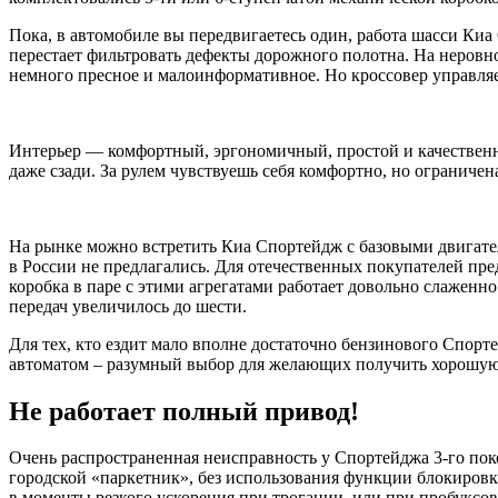
Пока, в автомобиле вы передвигаетесь один, работа шасси Киа
перестает фильтровать дефекты дорожного полотна. На неровно
немного пресное и малоинформативное. Но кроссовер управляе
Интерьер — комфортный, эргономичный, простой и качественн
даже сзади. За рулем чувствуешь себя комфортно, но ограничен
На рынке можно встретить Киа Спортейдж с базовыми двигател
в России не предлагались. Для отечественных покупателей пре
коробка в паре с этими агрегатами работает довольно слаженно
передач увеличилось до шести.
Для тех, кто ездит мало вполне достаточно бензинового Спор
автоматом – разумный выбор для желающих получить хорошую 
Не работает полный привод!
Очень распространенная неисправность у Спортейджа 3-го пок
городской «паркетник», без использования функции блокировк
в моменты резкого ускорения при трогании, или при пробуксо