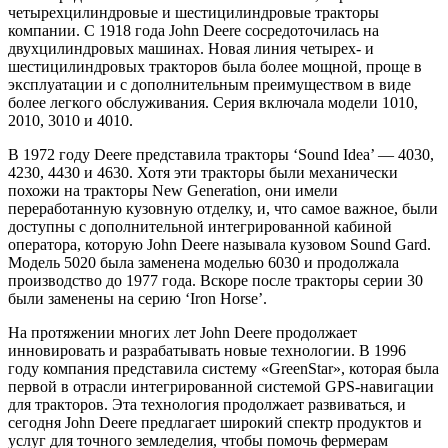
четырехцилиндровые и шестицилиндровые тракторы
компании. С 1918 года John Deere сосредоточилась на
двухцилиндровых машинах. Новая линия четырех- и
шестицилиндровых тракторов была более мощной, проще в
эксплуатации и с дополнительным преимуществом в виде
более легкого обслуживания. Серия включала модели 1010,
2010, 3010 и 4010.
В 1972 году Deere представила тракторы ‘Sound Idea’ — 4030,
4230, 4430 и 4630. Хотя эти тракторы были механически
похожи на тракторы New Generation, они имели
переработанную кузовную отделку, и, что самое важное, были
доступны с дополнительной интегрированной кабиной
оператора, которую John Deere называла кузовом Sound Gard.
Модель 5020 была заменена моделью 6030 и продолжала
производство до 1977 года. Вскоре после тракторы серии 30
были заменены на серию ‘Iron Horse’.
На протяжении многих лет John Deere продолжает
инновировать и разрабатывать новые технологии. В 1996
году компания представила систему «GreenStar», которая была
первой в отрасли интегрированной системой GPS-навигации
для тракторов. Эта технология продолжает развиваться, и
сегодня John Deere предлагает широкий спектр продуктов и
услуг для точного земледелия, чтобы помочь фермерам