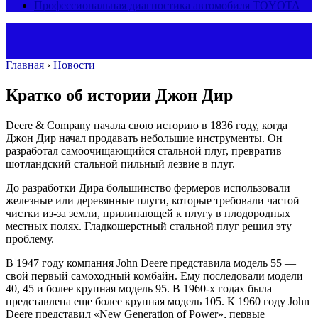
Профессиональная диагностика автомобиля TOYOTA
Главная
›
Новости
Кратко об истории Джон Дир
Deere & Company начала свою историю в 1836 году, когда
Джон Дир начал продавать небольшие инструменты. Он
разработал самоочищающийся стальной плуг, превратив
шотландский стальной пильный лезвие в плуг.
До разработки Дира большинство фермеров использовали
железные или деревянные плуги, которые требовали частой
чистки из-за земли, прилипающей к плугу в плодородных
местных полях. Гладкошерстный стальной плуг решил эту
проблему.
В 1947 году компания John Deere представила модель 55 —
свой первый самоходный комбайн. Ему последовали модели
40, 45 и более крупная модель 95. В 1960-х годах была
представлена еще более крупная модель 105. К 1960 году John
Deere представил «New Generation of Power», первые