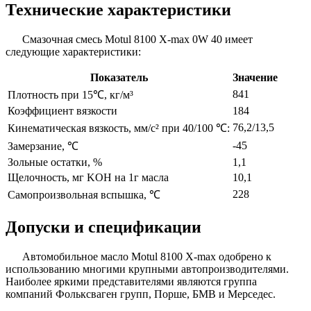
Технические характеристики
Смазочная смесь Motul 8100 X-max 0W 40 имеет
следующие характеристики:
Показатель
Значение
841
Плотность при 15℃, кг/м³
Коэффициент вязкости
184
76,2/13,5
Кинематическая вязкость, мм/с² при 40/100 ℃:
-45
Замерзание, ℃
Зольные остатки, %
1,1
Щелочность, мг KOH на 1г масла
10,1
228
Самопроизвольная вспышка, ℃
Допуски и спецификации
Автомобильное масло Motul 8100 X-max одобрено к
использованию многими крупными автопроизводителями.
Наиболее яркими представителями являются группа
компаний Фольксваген групп, Порше, БМВ и Мерседес.