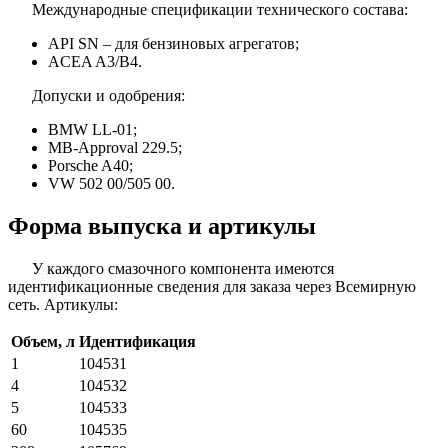
Международные спецификации технического состава:
API SN – для бензиновых агрегатов;
ACEA A3/B4.
Допуски и одобрения:
BMW LL-01;
MB-Approval 229.5;
Porsche A40;
VW 502 00/505 00.
Форма выпуска и артикулы
У каждого смазочного компонента имеются
идентификационные сведения для заказа через Всемирную
сеть. Артикулы:
Объем, л
Идентификация
1
104531
4
104532
5
104533
60
104535