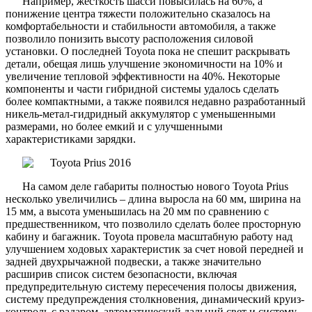
Например, жесткость шасси повысилась на 60%, а
понижение центра тяжести положительно сказалось на
комфортабельности и стабильности автомобиля, а также
позволило понизить высоту расположения силовой
установки. О последней Toyota пока не спешит раскрывать
детали, обещая лишь улучшение экономичности на 10% и
увеличение тепловой эффективности на 40%. Некоторые
компоненты и части гибридной системы удалось сделать
более компактными, а также появился недавно разработанный
никель-метал-гидридный аккумулятор с уменьшенными
размерами, но более емкий и с улучшенными
характеристиками зарядки.
На самом деле габариты полностью нового Toyota Prius
несколько увеличились – длина выросла на 60 мм, ширина на
15 мм, а высота уменьшилась на 20 мм по сравнению с
предшественником, что позволило сделать более просторную
кабину и багажник. Toyota провела масштабную работу над
улучшением ходовых характеристик за счет новой передней и
задней двухрычажной подвески, а также значительно
расширив список систем безопасности, включая
предупредительную систему пересечения полосы движения,
систему предупреждения столкновения, динамический круиз-
контроль с радаром, автоматический дальний свет и систему