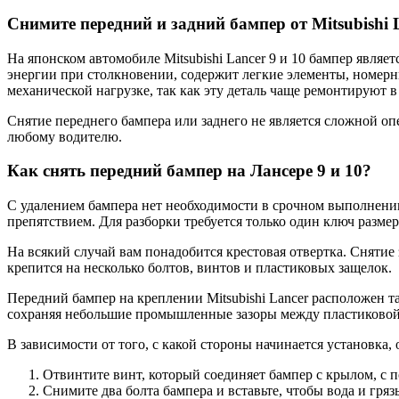
Снимите передний и задний бампер от Mitsubishi L
На японском автомобиле Mitsubishi Lancer 9 и 10 бампер явля
энергии при столкновении, содержит легкие элементы, номерн
механической нагрузке, так как эту деталь чаще ремонтируют 
Снятие переднего бампера или заднего не является сложной о
любому водителю.
Как снять передний бампер на Лансере 9 и 10?
С удалением бампера нет необходимости в срочном выполнении
препятствием. Для разборки требуется только один ключ размер
На всякий случай вам понадобится крестовая отвертка. Снятие 
крепится на несколько болтов, винтов и пластиковых защелок.
Передний бампер на креплении Mitsubishi Lancer расположен т
сохраняя небольшие промышленные зазоры между пластиковой
В зависимости от того, с какой стороны начинается установка,
Отвинтите винт, который соединяет бампер с крылом, с 
Снимите два болта бампера и вставьте, чтобы вода и гряз