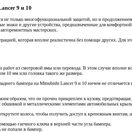
ancer 9 и 10
ется не только многофункциональной защитой, но и продолжение
ые знаки и другие устройства, предназначенные для комфортно
в авторемонтных мастерских.
перацией, которая вполне реалистична без помощи других. Для 
 работ из смотровой ямы или перевода. В этом случае вполне в
ом 10 мм или головка такого же размера.
заднего бампера на Mitsubishi Lancer 9 и 10 ничем не отличаетс
аким образом, что он прочно прикреплен к кузову, предотвраща
 обшивкой и металлическими элементами автомобильных крыль
 открутите колеса, чтобы получить доступ к крепежным винтам, ш
помощью гаечного ключа в верхней части угла бампера.
ь не попали в бампер.