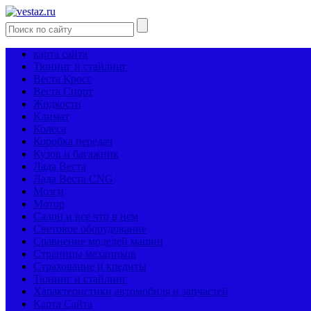
карта сайта
Тюнинг и стайлинг
Веста Кросс
Веста Спорт
Жидкости
Климат
Колеса
Коробка передач
Кузов и багажник
Лада Веста
Лада Веста CNG
Мозги
Мотор
Салон и все что в нем
Световое оборудование
Сравнение моделей машин
Страницы механиков
Страхование и кредиты
Тюнинг и стайлинг
Характеристики автомобиля и запчастей
Карта Сайта