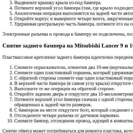
Выдвиньте крышку крыла из-под бампера.
Потяните верхний угол бампера (там, где крыло подходит
Аналогичная операция выполняется на задней части авто
Откройте корпус и выверните четыре винта, закрученны
Удерживая центральную часть бампера, потяните его на с
Электронные разъемы и провода к бамперу не подключены, поэ
Снятие заднего бампера на Mitsubishi Lancer 9 и 1
Пластмассовое крепление заднего бампера идентично переднем
Снимите опрыскиватели, отвинтив два 10-мм (вертикальн
Снимите один пластиковый поршень, который удерживает
С обратной стороны снимите еще один пластиковый порш
В верхней части бампера (в самом углу крыла) открутите 
Выполните те же операции на обратной стороне.
Откройте заднюю дверь и открутите два 10-миллиметров
Потяните верхний угол бампера сначала с одной стороны, 
обращенных к задней части размеров.
С бампером на месте открутите болт, который соединяет
Отсоедините четыре разъема от датчиков парковки.
Снимите бампер, отсоединив провод, идущий в комнатны
Снятие обвеса может потребоваться для ремонта пластика, кот