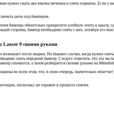
вам нужно сжать два язычка мечника и снять поршень. Если у вас
тключить цепи под бампером.
тием бампера обязательно прикрепите клейкую ленту к крылу, гд
аждой стороны, бампер необходимо снять с них, потянув его вни
ер Lancer 9 своими руками
 возникает после аварии. Но бывают случаи, когда нужно снять
обходимо снять передний бампер. Следует отметить, что эта час
мпер снимается, а затем разбирается своими руками на Mitsubish
щника во всем этом, что, в свою очередь, значительно облегчит
нотации, поскольку он отражен в процессе снятия.