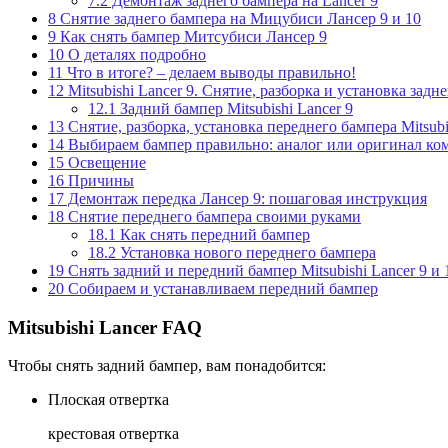
7.2
Демонтаж заднего бампера на Lancer 9
8
Снятие заднего бампера на Мицубиси Лансер 9 и 10
9
Как снять бампер Митсубиси Лансер 9
10
О деталях подробно
11
Что в итоге? – делаем выводы правильно!
12
Mitsubishi Lancer 9. Снятие, разборка и установка задн
12.1
Задний бампер Mitsubishi Lancer 9
13
Снятие, разборка, установка переднего бампера Mitsubi
14
Выбираем бампер правильно: аналог или оригинал к
15
Освещение
16
Причины
17
Демонтаж передка Лансер 9: пошаговая инструкция
18
Снятие переднего бампера своими руками
18.1
Как снять передний бампер
18.2
Установка нового переднего бампера
19
Снять задний и передний бампер Mitsubishi Lancer 9 и 
20
Собираем и устанавливаем передний бампер
Mitsubishi Lancer FAQ
Чтобы снять задний бампер, вам понадобится:
Плоская отвертка
крестовая отвертка