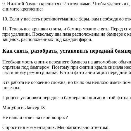
9. Нижний бампер крепится с 2 заглушками. Чтобы удалить их, 
снимите крепление:
10. Если у вас есть противотуманные фары, вам необходимо о
11. Теперь все крышки сняты, и бампер можно снять. Перед сня
при удалении. Поскольку два паза расположены на бампере с к
защелок, расположенных под каждой фарой.
Как снять, разобрать, установить передний бамп
Необходимость снятия переднего бампера на автомобиле обычно
спрятана под бампером. Поэтому при снятии крыла сначала не
частичному ремонту. пайке. В этой фото-аннотации передний ба
Эта работа не особенно сложна, но было бы неплохо иметь помо
полезны.
Процесс установки переднего бампера не описан в этой фотоан
Мицубиси Лансер IX
Не нашли ответ на свой вопрос?
Спросите в комментариях. Мы обязательно ответим!