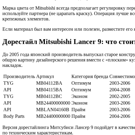
Марка цвета от Mitsubishi всегда предполагает регулировку пер
используйте партнера (не царапать краску). Операция лучше в
крепежных элементов.
Если материал был вам интересен или полезен, разместите его 
Дорестайл Mitsubishi Lancer 9: что стои
До 2005 года японский производитель выпускал старое конст
общую картину дизайнерского решения вмести с «плоским» куз
накладок.
Производитель
Артикул
Категория бренда
Совместимос
TYG
MB04112BA
Оптимум
2003-2006
API
MB04115BA
Оптимум
2004-2008
TYG
MB04112BС
Эконом
2002-2005
API
MB24400000000
Эконом
2003-2006
API
MBLAN04160B
Прайм
2003-2006
Body Parts
MB24400000000
Прайм
2004-2006
Версия дорестайлинга Митсубиси Лансер 9 подойдет в качестве 
по техническим характеристикам.