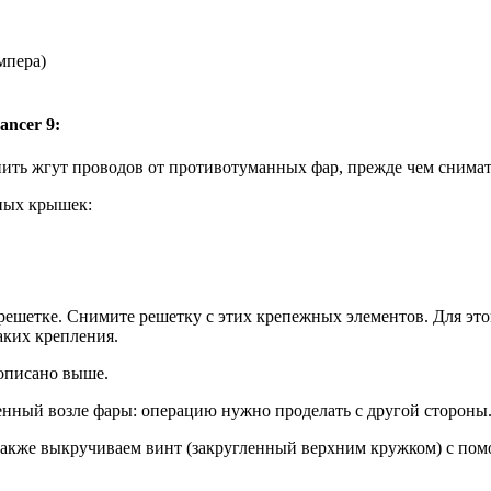
мпера)
ancer 9:
нить жгут проводов от противотуманных фар, прежде чем снимат
ных крышек:
решетке. Снимите решетку с этих крепежных элементов. Для это
аких крепления.
описано выше.
женный возле фары: операцию нужно проделать с другой стороны
 также выкручиваем винт (закругленный верхним кружком) с по