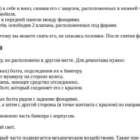
) к себе и вниз, снимая его с защелок, расположенных в нижней 
мобиля.
е в передней панели между фонарями.
ебя, освободив 2 клапана, расположенных под фарами.
тому вы можете снять его, не опасаясь поломки. После снятия 
0
у, но расположено в другом месте. Для демонтажа нужно:
ых) болта, подсоединив их к бамперу.
 мушмулу на стороне колеса.
ень. моющее средство отсоединено.
болт, который соединяет его с крылом.
ых болта рядом с задними фонарями.
а затем с другой стороны (в точке контакта с крылом) по направ
 нижнюю часть бампера с корпусом.
й свет.
орый часто подвергается механическим воздействиям. Также при 