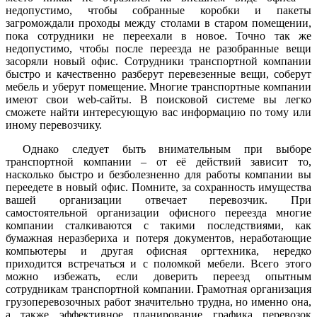
недопустимо, чтобы собранные коробки и пакеты
загромождали проходы между столами в старом помещении,
пока сотрудники не переехали в новое. Точно так же
недопустимо, чтобы после переезда не разобранные вещи
засоряли новый офис. Сотрудники транспортной компании
быстро и качественно разберут перевезенные вещи, соберут
мебель и уберут помещение. Многие транспортные компании
имеют свои web-сайты. В поисковой системе вы легко
сможете найти интересующую вас информацию по тому или
иному перевозчику.
Однако следует быть внимательным при выборе
транспортной компании – от её действий зависит то,
насколько быстро и безболезненно для работы компании вы
переедете в новый офис. Помните, за сохранность имущества
вашей организации отвечает перевозчик. При
самостоятельной организации офисного переезда многие
компании сталкиваются с такими последствиями, как
бумажная неразбериха и потеря документов, неработающие
компьютеры и другая офисная оргтехника, нередко
приходится встречаться и с поломкой мебели. Всего этого
можно избежать, если доверить переезд опытным
сотрудникам транспортной компании. Грамотная организация
грузоперевозочных работ значительно трудна, но именно она,
а также эффективное планирование графика перевозок