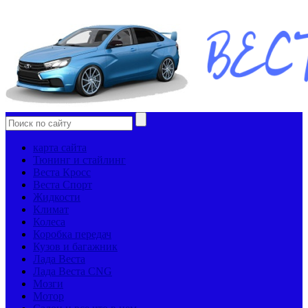
карта сайта
Тюнинг и стайлинг
Веста Кросс
Веста Спорт
Жидкости
Климат
Колеса
Коробка передач
Кузов и багажник
Лада Веста
Лада Веста CNG
Мозги
Мотор