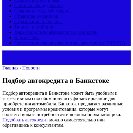
Салон и все что в нем
Световое оборудование
Сравнение моделей машин
Страницы механиков
Страхование и кредиты
Тюнинг и стайлинг
Характеристики автомобиля и запчастей
Карта Сайта
Профессиональная диагностика автомобиля TOYOTA
Главная
›
Новости
Подбор автокредита в Банкстоке
Подбор автокредита в Банкстоке может быть удобным и
эффективным способом получить финансирование для
приобретения автомобиля. Банксток предлагает различные
условия и программы кредитования, которые могут
соответствовать потребностям и возможностям заемщика.
Подобрать автокредит
можно самостоятельно или
обратившись к консультантам.