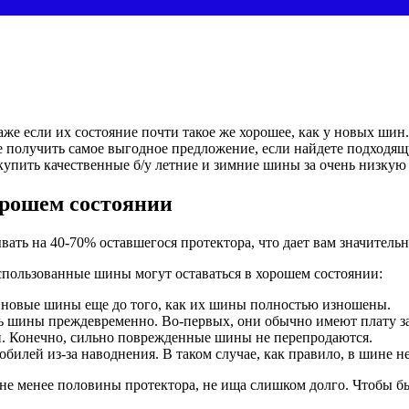
 если их состояние почти такое же хорошее, как у новых шин. 
е получить самое выгодное предложение, если найдете подходя
упить качественные б/у летние и зимние шины за очень низкую 
орошем состоянии
вать на 40-70% оставшегося протектора, что дает вам значительн
спользованные шины могут оставаться в хорошем состоянии:
 новые шины еще до того, как их шины полностью изношены.
ь шины преждевременно. Во-первых, они обычно имеют плату за
и. Конечно, сильно поврежденные шины не перепродаются.
илей из-за наводнения. В таком случае, как правило, в шине н
е менее половины протектора, не ища слишком долго. Чтобы быт