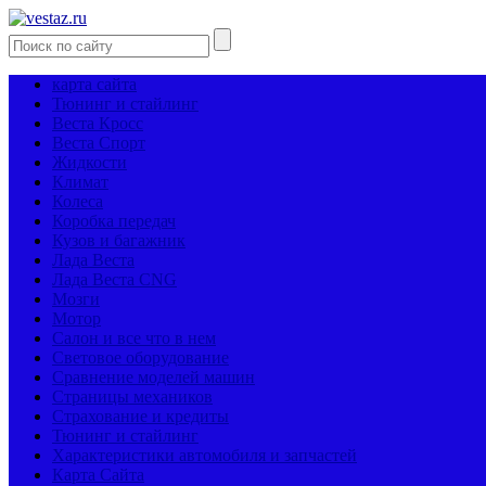
карта сайта
Тюнинг и стайлинг
Веста Кросс
Веста Спорт
Жидкости
Климат
Колеса
Коробка передач
Кузов и багажник
Лада Веста
Лада Веста CNG
Мозги
Мотор
Салон и все что в нем
Световое оборудование
Сравнение моделей машин
Страницы механиков
Страхование и кредиты
Тюнинг и стайлинг
Характеристики автомобиля и запчастей
Карта Сайта