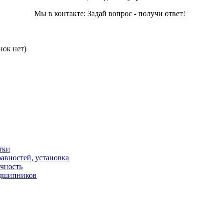
Мы в контакте: Задай вопрос - получи ответ!
нок нет)
тки
авностей, установка
ичность
одшипников