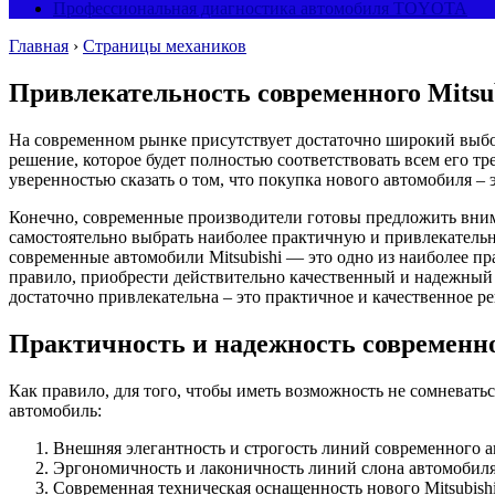
Профессиональная диагностика автомобиля TOYOTA
Главная
›
Страницы механиков
Привлекательность современного Mitsub
На современном рынке присутствует достаточно широкий выбо
решение, которое будет полностью соответствовать всем его т
уверенностью сказать о том, что покупка нового автомобиля –
Конечно, современные производители готовы предложить вним
самостоятельно выбрать наиболее практичную и привлекательну
современные автомобили Mitsubishi — это одно из наиболее п
правило, приобрести действительно качественный и надежный 
достаточно привлекательна – это практичное и качественное ре
Практичность и надежность современног
Как правило, для того, чтобы иметь возможность не сомневатьс
автомобиль:
Внешняя элегантность и строгость линий современного авт
Эргономичность и лаконичность линий слона автомобиля
Современная техническая оснащенность нового Mitsubishi