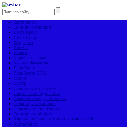
карта сайта
Тюнинг и стайлинг
Веста Кросс
Веста Спорт
Жидкости
Климат
Колеса
Коробка передач
Кузов и багажник
Лада Веста
Лада Веста CNG
Мозги
Мотор
Салон и все что в нем
Световое оборудование
Сравнение моделей машин
Страницы механиков
Страхование и кредиты
Тюнинг и стайлинг
Характеристики автомобиля и запчастей
Карта Сайта