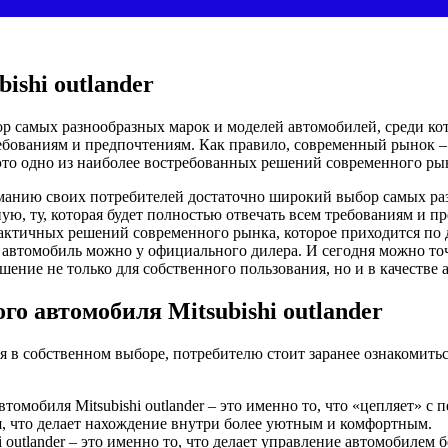
ishi outlander
р самых разнообразных марок и моделей автомобилей, среди ко
ребованиям и предпочтениям.
Как правило, современный рынок – 
 это одно из наиболее востребованных решений современного ры
анию своих потребителей достаточно широкий выбор самых раз
ю, ту, которая будет полностью отвечать всем требованиям и пр
рактичных решений современного рынка, которое приходится по 
автомобиль можно у официального дилера. И сегодня можно точн
шение не только для собственного пользования, но и в качестве 
о автомобиля Mitsubishi outlander
я в собственном выборе, потребителю стоит заранее ознакомитьс
омобиля Mitsubishi outlander – это именно то, что «цепляет» с п
, что делает нахождение внутри более уютным и комфортным.
 outlander – это именно то, что делает управление автомобилем