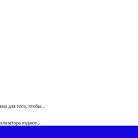
а для того, чтобы...
илизатора издают...