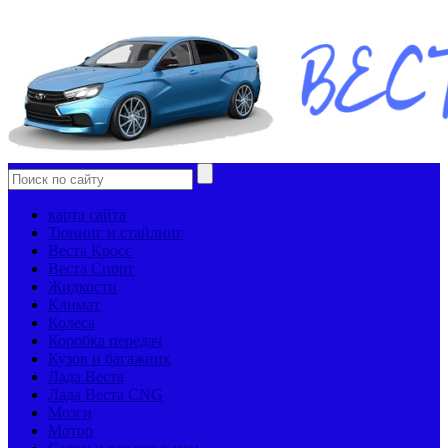
карта сайта
Тюнинг и стайлинг
Веста Кросс
Веста Спорт
Жидкости
Климат
Колеса
Коробка передач
Кузов и багажник
Лада Веста
Лада Веста CNG
Мозги
Мотор