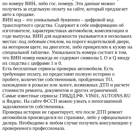
по номеру ВИН, либо гос. номеру. Эти данные можно
получить за отдельную оплату на сайте, который предлагает
авто к продаже.
ВИН код – это уникальный буквенно – цифровой код
транспортного средства. Содержит в себе информацию об
изготовителе, характеристиках автомобиля, комплектации и
годе выпуска. ВИН для надежности указывается в нескольких
местах: под лобовым стеклом, на пороге водительской двери,
на моторном щите, на двигателе, либо прикреплен к кузову на
специальной табличке. Уникальность номера состоит в том,
что ВИН номер никогда не содержит символы I, O и Q ввиду
их сходства с цифрами 1 и 0.
Есть бесплатные сервисы проверки автомобиля. Есть
требующие оплату, но предоставят полную историю о
пробеге, количестве собственников, пройденных ТО,
нахождение в розыске или залоге, возможных ДТП и расчете
стоимости ремонта, документов и других ограничений.
Самые известные сервисы: ГИБДД.РФ, VIN01, AUTOINS.RU
и Яндекс. На сайте ФССП можно узнать о непогашенной
задолженности собственника.
Проверка истории не гарантирует, что после ДТП ремонт
автомобиля производился по страховке, либо у официального
дилера. Необходимо в любом случае получить консультацию у
проверенного профессионала.