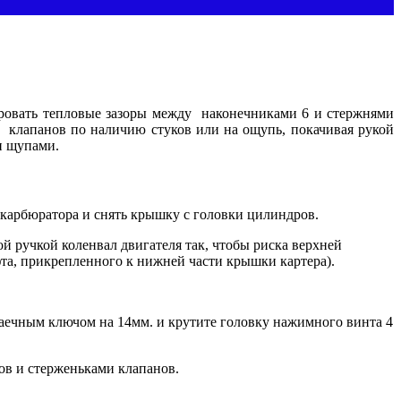
ировать тепловые зазоры между наконечниками 6 и стержнями
ы клапанов по наличию стуков или на ощупь, покачивая рукой
и щупами.
 карбюратора и снять крышку с головки цилиндров.
й ручкой коленвал двигателя так, чтобы риска верхней
та, прикрепленного к нижней части крышки картера).
гаечным ключом на 14мм. и крутите головку нажимного винта 4
ов и стерженьками клапанов.