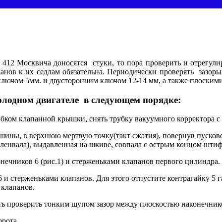
 412 Москвича доносятся стуки, то пора проверить и отрегул
панов к их седлам обязательна. Периодически проверять зазор
лючом 5мм. и двусторонним ключом 12-14 мм, а также плоским
олодном двигателе в следующем порядке:
рубком клапанной крышки, снять трубку вакуумного корректора с
шины, в верхнюю мертвую точку(такт сжатия), повернув пусково
ленвала), выдавленная на шкиве, совпала с острым концом штиф
ечников 6 (рис.1) и стерженьками клапанов первого цилиндра.
6 и стерженьками клапанов. Для этого отпустите контрагайку 5 
 клапанов.
ть проверить тонким щупом зазор между плоскостью наконечник
орота.