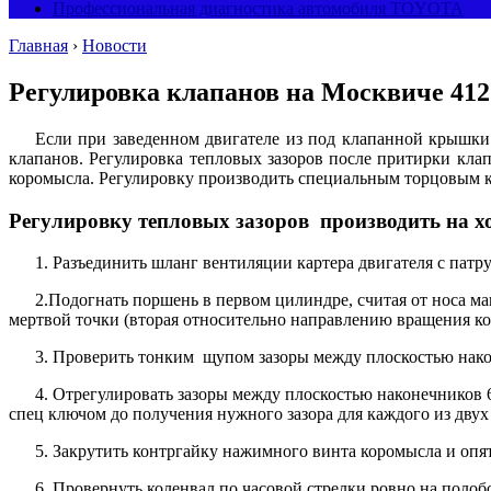
Профессиональная диагностика автомобиля TOYOTA
Главная
›
Новости
Регулировка клапанов на Москвиче 412
Если при заведенном двигателе из под клапанной крышки
клапанов. Регулировка тепловых зазоров после притирки кла
коромысла. Регулировку производить специальным торцовым к
Регулировку тепловых зазоров производить на х
1. Разъединить шланг вентиляции картера двигателя с пат
2.Подогнать поршень в первом цилиндре, считая от носа ма
мертвой точки (вторая относительно направлению вращения ко
3. Проверить тонким щупом зазоры между плоскостью након
4. Отрегулировать зазоры между плоскостью наконечников 
спец ключом до получения нужного зазора для каждого из двух
5. Закрутить контргайку нажимного винта коромысла и опя
6. Провернуть коленвал по часовой стрелки ровно на полоб