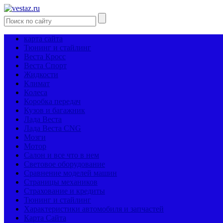
карта сайта
Тюнинг и стайлинг
Веста Кросс
Веста Спорт
Жидкости
Климат
Колеса
Коробка передач
Кузов и багажник
Лада Веста
Лада Веста CNG
Мозги
Мотор
Салон и все что в нем
Световое оборудование
Сравнение моделей машин
Страницы механиков
Страхование и кредиты
Тюнинг и стайлинг
Характеристики автомобиля и запчастей
Карта Сайта