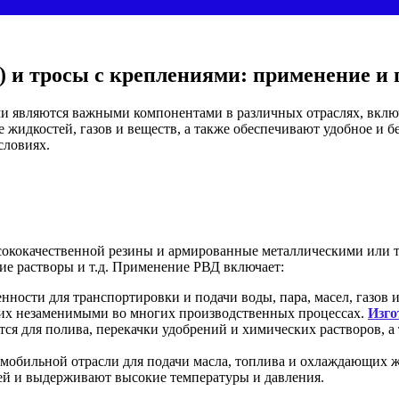
 и тросы с креплениями: применение и
и являются важными компонентами в различных отраслях, вклю
е жидкостей, газов и веществ, а также обеспечивают удобное и 
словиях.
сококачественной резины и армированные металлическими или 
ие растворы и т.д. Применение РВД включает:
сти для транспортировки и подачи воды, пара, масел, газов 
т их незаменимыми во многих производственных процессах.
Изго
тся для полива, перекачки удобрений и химических растворов, 
мобильной отрасли для подачи масла, топлива и охлаждающих ж
ей и выдерживают высокие температуры и давления.