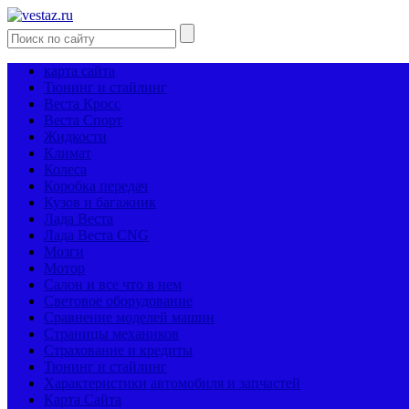
карта сайта
Тюнинг и стайлинг
Веста Кросс
Веста Спорт
Жидкости
Климат
Колеса
Коробка передач
Кузов и багажник
Лада Веста
Лада Веста CNG
Мозги
Мотор
Салон и все что в нем
Световое оборудование
Сравнение моделей машин
Страницы механиков
Страхование и кредиты
Тюнинг и стайлинг
Характеристики автомобиля и запчастей
Карта Сайта