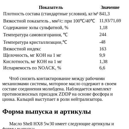
Показатель
Значение
Плотность состава (стандартные условия), кг/м³
841,3
11,93/71,69
Вязкостной показатель , мм²/с: при 100℃/40℃
Содержание золы сульфатной, %
1,18
244
Температура самовозгорания, ℃
-48
Температура кристаллизации,℃
Вязкостной индекс
163
Щелочность, мг КОН на 1 мг
9,9
Кислотность, мг КОН на 1 мг
1,38
Испаряемость по NOACK, %
6,6
Чтоб снизить контактирование между рабочими
механизмами системы, моторное масло содержит в своем
составе соединения молибдена. Наблюдается комплект
противоизносных присадок ZDDP на основе фосфора и
цинка. Кальций выступает в роли нейтрализатора.
Форма выпуска и артикулы
Масло Shell HX8 5w30 имеет следующие артикулы и
формы выпуска: