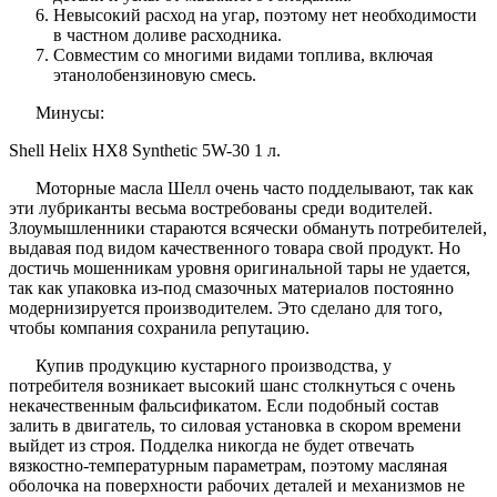
Невысокий расход на угар, поэтому нет необходимости
в частном доливе расходника.
Совместим со многими видами топлива, включая
этанолобензиновую смесь.
Минусы:
Shell Helix HX8 Synthetic 5W-30 1 л.
Моторные масла Шелл очень часто подделывают, так как
эти лубриканты весьма востребованы среди водителей.
Злоумышленники стараются всячески обмануть потребителей,
выдавая под видом качественного товара свой продукт. Но
достичь мошенникам уровня оригинальной тары не удается,
так как упаковка из-под смазочных материалов постоянно
модернизируется производителем. Это сделано для того,
чтобы компания сохранила репутацию.
Купив продукцию кустарного производства, у
потребителя возникает высокий шанс столкнуться с очень
некачественным фальсификатом. Если подобный состав
залить в двигатель, то силовая установка в скором времени
выйдет из строя. Подделка никогда не будет отвечать
вязкостно-температурным параметрам, поэтому масляная
оболочка на поверхности рабочих деталей и механизмов не