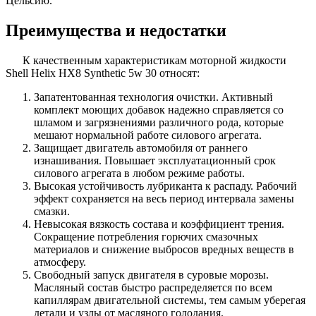
Цельсию.
Преимущества и недостатки
К качественным характеристикам моторной жидкости
Shell Helix HX8 Synthetic 5w 30 относят:
Запатентованная технология очистки. Активный
комплект моющих добавок надежно справляется со
шламом и загрязнениями различного рода, которые
мешают нормальной работе силового агрегата.
Защищает двигатель автомобиля от раннего
изнашивания. Повышает эксплуатационный срок
силового агрегата в любом режиме работы.
Высокая устойчивость лубриканта к распаду. Рабочий
эффект сохраняется на весь период интервала замены
смазки.
Невысокая вязкость состава и коэффициент трения.
Сокращение потребления горючих смазочных
материалов и снижение выбросов вредных веществ в
атмосферу.
Свободный запуск двигателя в суровые морозы.
Масляный состав быстро распределяется по всем
капиллярам двигательной системы, тем самым уберегая
детали и узлы от масляного голодания.