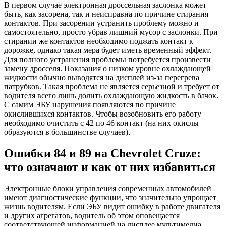
В первом случае электронная дроссельная заслонка может
быть, как засорена, так и неисправна по причине стирания
контактов. При засорении устранить проблему можно и
самостоятельно, просто убрав лишний мусор с заслонки. При
стирании же контактов необходимо поджать контакт к
дорожке, однако такая мера будет иметь временный эффект.
Для полного устранения проблемы потребуется произвести
замену дросселя. Показания о низком уровне охлаждающей
жидкости обычно выводятся на дисплей из-за перегрева
патрубков. Такая проблема не является серьезной и требует от
водителя всего лишь долить охлаждающую жидкость в бачок.
С самим ЭБУ нарушения появляются по причине
окислившихся контактов. Чтобы возобновить его работу
необходимо очистить с 42 по 46 контакт (на них окислы
образуются в большинстве случаев).
Ошибки 84 и 89 на Chevrolet Cruze:
что означают и как от них избавиться
Электронные блоки управления современных автомобилей
имеют диагностические функции, что значительно упрощает
жизнь водителям. Если ЭБУ видит ошибку в работе двигателя
и других агрегатов, водитель об этом оповещается
соответствующей информацией на дисплее мультимедиа