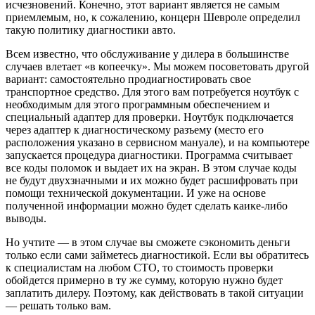
исчезновений. Конечно, этот вариант является не самым
приемлемым, но, к сожалению, концерн Шевроле определил
такую политику диагностики авто.
Всем известно, что обслуживание у дилера в большинстве
случаев влетает «в копеечку». Мы можем посоветовать другой
вариант: самостоятельно продиагностировать свое
транспортное средство. Для этого вам потребуется ноутбук с
необходимым для этого программным обеспечением и
специальный адаптер для проверки. Ноутбук подключается
через адаптер к диагностическому разъему (место его
расположения указано в сервисном мануале), и на компьютере
запускается процедура диагностики. Программа считывает
все коды поломок и выдает их на экран. В этом случае коды
не будут двухзначными и их можно будет расшифровать при
помощи технической документации. И уже на основе
полученной информации можно будет сделать каике-либо
выводы.
Но учтите — в этом случае вы сможете сэкономить деньги
только если сами займетесь диагностикой. Если вы обратитесь
к специалистам на любом СТО, то стоимость проверки
обойдется примерно в ту же сумму, которую нужно будет
заплатить дилеру. Поэтому, как действовать в такой ситуации
— решать только вам.