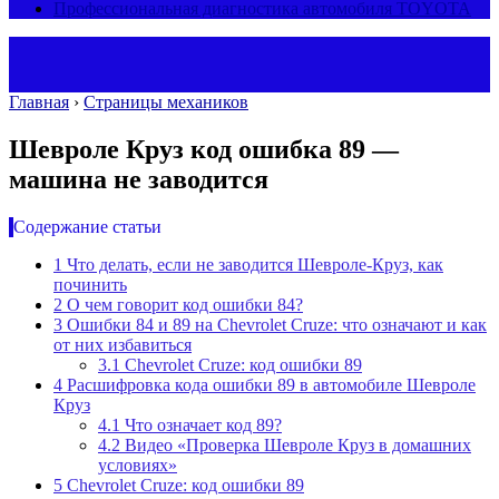
Профессиональная диагностика автомобиля TOYOTA
Главная
›
Страницы механиков
Шевроле Круз код ошибка 89 —
машина не заводится
Содержание статьи
1
Что делать, если не заводится Шевроле-Круз, как
починить
2
О чем говорит код ошибки 84?
3
Ошибки 84 и 89 на Chevrolet Cruze: что означают и как
от них избавиться
3.1
Chevrolet Cruze: код ошибки 89
4
Расшифровка кода ошибки 89 в автомобиле Шевроле
Круз
4.1
Что означает код 89?
4.2
Видео «Проверка Шевроле Круз в домашних
условиях»
5
Chevrolet Cruze: код ошибки 89