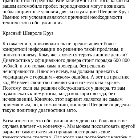
транспортного средства. Вне зависимости от того, какой на
вашем автомобиле пробег, периодически могут возникать
неблагоприятные условия для эксплуатации Шевроле Круз.
Именно эти условия являются причиной необходимости
технического обслуживания.
Красный Шевроле Круз
К сожалению, производитель не предоставляет более
конкретной информации по решению такой проблемы, и
понятно почему. Кому же захочется терять лишние деньги?
Диагностика у официального дилера стоит порядка 600-800
рублей, и это только сама проверка, без решения
неисправности. Плюс ко всему, вы должны приехать к
«официалу» с горящим «чеком» ошибки. А вот на практике
код 89 имеет свойство появляться и исчезать на экране.
Поэтому, если вы решили обслуживаться у дилера, то вам
нужно ехать к нему тогда, когда код горит всегда, без
исчезновений. Конечно, этот вариант является не самым
приемлемым, но, к сожалению, концерн Шевроле определил
такую политику диагностики авто.
Всем известно, что обслуживание у дилера в большинстве
случаев влетает «в копеечку». Мы можем посоветовать другой
вариант: самостоятельно продиагностировать свое
транспортное средство. Для этого вам потребуется ноутбук с