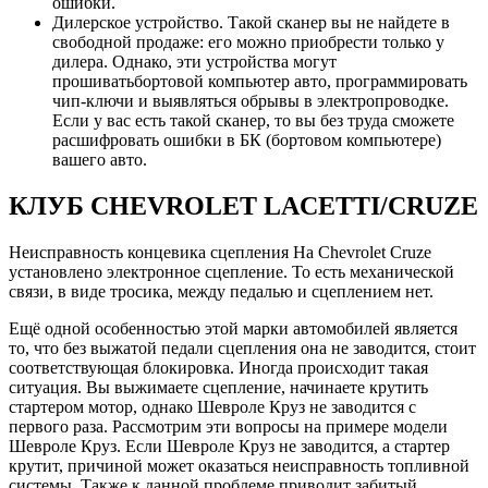
ошибки.
Дилерское устройство. Такой сканер вы не найдете в
свободной продаже: его можно приобрести только у
дилера. Однако, эти устройства могут
прошиватьбортовой компьютер авто, программировать
чип-ключи и выявляться обрывы в электропроводке.
Если у вас есть такой сканер, то вы без труда сможете
расшифровать ошибки в БК (бортовом компьютере)
вашего авто.
КЛУБ CHEVROLET LACETTI/CRUZE
Неисправность концевика сцепления На Сhevrolet Сruze
установлено электронное сцепление. То есть механической
связи, в виде тросика, между педалью и сцеплением нет.
Ещё одной особенностью этой марки автомобилей является
то, что без выжатой педали сцепления она не заводится, стоит
соответствующая блокировка. Иногда происходит такая
ситуация. Вы выжимаете сцепление, начинаете крутить
стартером мотор, однако Шевроле Круз не заводится с
первого раза. Рассмотрим эти вопросы на примере модели
Шевроле Круз. Если Шевроле Круз не заводится, а стартер
крутит, причиной может оказаться неисправность топливной
системы. Также к данной проблеме приводит забитый