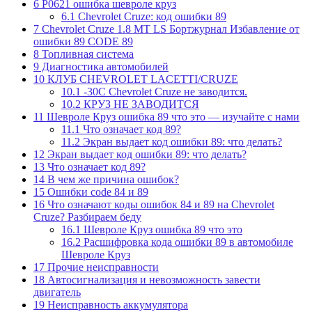
6
P0621 ошибка шевроле круз
6.1
Chevrolet Cruze: код ошибки 89
7
Chevrolet Cruze 1.8 MT LS Бортжурнал Избавление от
ошибки 89 CODE 89
8
Топливная система
9
Диагностика автомобилей
10
КЛУБ CHEVROLET LACETTI/CRUZE
10.1
-30C Chevrolet Cruze не заводится.
10.2
КРУЗ НЕ ЗАВОДИТСЯ
11
Шевроле Круз ошибка 89 что это — изучайте с нами
11.1
Что означает код 89?
11.2
Экран выдает код ошибки 89: что делать?
12
Экран выдает код ошибки 89: что делать?
13
Что означает код 89?
14
В чем же причина ошибок?
15
Ошибки code 84 и 89
16
Что означают коды ошибок 84 и 89 на Chevrolet
Cruze? Разбираем беду
16.1
Шевроле Круз ошибка 89 что это
16.2
Расшифровка кода ошибки 89 в автомобиле
Шевроле Круз
17
Прочие неисправности
18
Автосигнализация и невозможность завести
двигатель
19
Неисправность аккумулятора