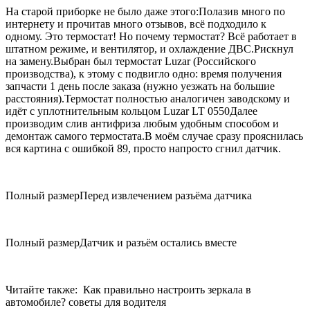
На старой приборке не было даже этого:Полазив много по
интернету и прочитав много отзывов, всё подходило к
одному. Это термостат! Но почему термостат? Всё работает в
штатном режиме, и вентилятор, и охлаждение ДВС.Рискнул
на замену.Выбран был термостат Luzar (Российского
производства), к этому с подвигло одно: время получения
запчасти 1 день после заказа (нужно уезжать на большие
расстояния).Термостат полностью аналогичен заводскому и
идёт с уплотнительным кольцом Luzar LT 0550Далее
производим слив антифриза любым удобным способом и
демонтаж самого термостата.В моём случае сразу прояснилась
вся картина с ошибкой 89, просто напросто сгнил датчик.
Полный размерПеред извлечением разъёма датчика
Полный размерДатчик и разъём остались вместе
Читайте также: Как правильно настроить зеркала в
автомобиле? советы для водителя