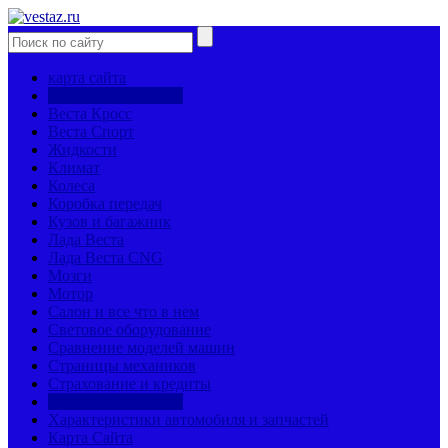
карта сайта
Тюнинг и стайлинг
Веста Кросс
Веста Спорт
Жидкости
Климат
Колеса
Коробка передач
Кузов и багажник
Лада Веста
Лада Веста CNG
Мозги
Мотор
Салон и все что в нем
Световое оборудование
Сравнение моделей машин
Страницы механиков
Страхование и кредиты
Тюнинг и стайлинг
Характеристики автомобиля и запчастей
Карта Сайта