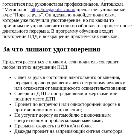
готовиться под руководством профессионалов. Автошкола
“Мегаполис”
https://megapolis-car.ru/
предлагает уникальный
курс “Пора за руль”. Он идеально подойдет водителям,
которые уже получили удостоверение, но по каким-то
причинам не управляли авто или возобновляют процесс после
длительного перерыва. В программу обучения входит
повторение ПДД и возвращение практических навыков.
За что лишают удостоверения
Придется расстаться с правами, если водитель совершит
любое из этих нарушений ПДД:
Сядет за руль в состоянии алкогольного опьянения,
передаст право управления авто нетрезвому человеку
или откажется от медицинского освидетельствования;
Совершит ДТП с пострадавшими и жертвами или
покинет место ДТП;
Проедет по встречной или односторонней дороге в
противоположном направлении;
Не уступит дорогу автомобилю с включенным
спецсигналом и проблесковыми маячками;
Превысит скорость на 60 км/ч и более;
Дважды проедет на запрещающий сигнал светофора;