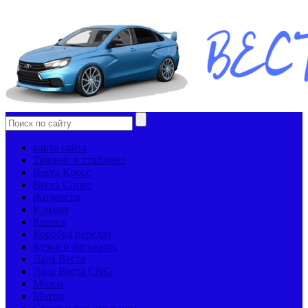
карта сайта
Тюнинг и стайлинг
Веста Кросс
Веста Спорт
Жидкости
Климат
Колеса
Коробка передач
Кузов и багажник
Лада Веста
Лада Веста CNG
Мозги
Мотор