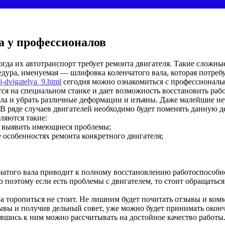
а у профессионалов
огда их автотранспорт требует ремонта двигателя. Такие сложн
дура, именуемая — шлифовка коленчатого вала, которая потребу
ej-dvigatelya_9.html
сегодня можно ознакомиться с профессионал
я на специальном станке и дает возможность восстановить раб
ла и убрать различные деформации и изъяны. Даже малейшие не
В ряде случаев двигателей необходимо будет поменять данную д
ляются такие:
ет выявить имеющиеся проблемы;
 особенностях ремонта конкретного двигателя;
нчатого вала приводит к полному восстановлению работоспособн
 поэтому если есть проблемы с двигателем, то стоит обращать
а торопиться не стоит. Не лишним будет почитать отзывы и комм
ы и получив дельный совет, уже можно будет принимать оконч
ившись к ним можно рассчитывать на достойное качество работы