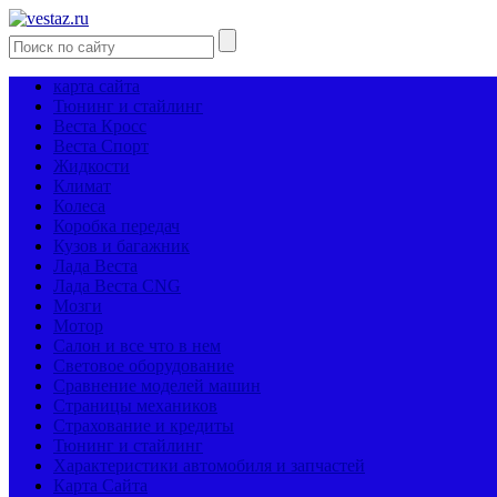
карта сайта
Тюнинг и стайлинг
Веста Кросс
Веста Спорт
Жидкости
Климат
Колеса
Коробка передач
Кузов и багажник
Лада Веста
Лада Веста CNG
Мозги
Мотор
Салон и все что в нем
Световое оборудование
Сравнение моделей машин
Страницы механиков
Страхование и кредиты
Тюнинг и стайлинг
Характеристики автомобиля и запчастей
Карта Сайта