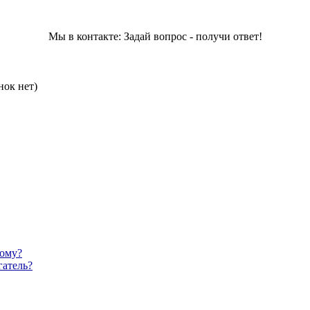
Мы в контакте: Задай вопрос - получи ответ!
нок нет)
мому?
гатель?