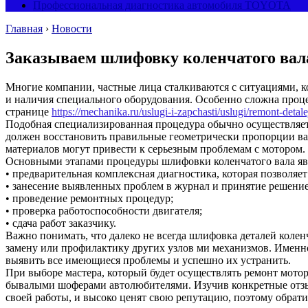
Профессиональная диагностика автомобиля TOYOTA
Главная
›
Новости
Заказываем шлифовку коленчатого вал
Многие компании, частные лица сталкиваются с ситуациями, к
и наличия специального оборудования.
Особенно сложна проце
странице
https://mechanika.ru/uslugi-i-zapchasti/uslugi/remont-detal
Подобная специализированная процедура обычно осуществляетс
должен восстановить правильные геометрически пропорции ва
материалов могут привести к серьезным проблемам с мотором. 
Основными этапами процедуры шлифовки коленчатого вала яв
• предварительная комплексная диагностика, которая позволя
• занесение выявленных проблем в журнал и принятие решение
• проведение ремонтных процедур;
• проверка работоспособности двигателя;
• сдача работ заказчику.
Важно понимать, что далеко не всегда шлифовка деталей коле
замену или профилактику других узлов ми механизмов. Именно
выявить все имеющиеся проблемы и успешно их устранить.
При выборе мастера, который будет осуществлять ремонт мотор
бывалыми шоферами автолюбителями. Изучив конкретные отзыв
своей работы, и высоко ценят свою репутацию, поэтому обрат