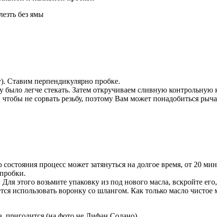
лезть без ямы
ку). Ставим перпендикулярно пробке.
 было легче стекать. Затем откручиваем сливную контрольную 
 чтобы не сорвать резьбу, поэтому Вам может понадобиться рыча
го состояния процесс может затянуться на долгое время, от 20 м
 пробки.
 Для этого возьмите упаковку из под нового масла, вскройте ег
ётся использовать воронку со шлангом. Как только масло чистое 
, пригодится (на фото не Лифан Солано).