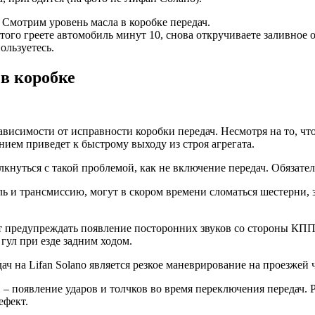
 Смотрим уровень масла в коробке передач.
ого греете автомобиль минут 10, снова откручиваете заливное от
ользуетесь.
в коробке
висимости от исправности коробки передач. Несмотря на то, чт
ием приведет к быстрому выходу из строя агрегата.
нуться с такой проблемой, как не включение передач. Обязател
 и трансмиссию, могут в скором времени сломаться шестерни, з
ет предупреждать появление посторонних звуков со стороны КПП
гул при езде задним ходом.
ач на Lifan Solano является резкое маневрирование на проезжей
– появление ударов и толчков во время переключения передач. Р
ефект.