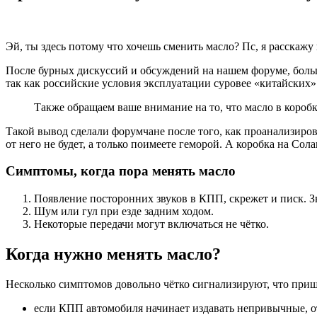
Эй, ты здесь потому что хочешь сменить масло? Пс, я расскажу 
После бурных дискуссий и обсуждений на нашем форуме, больш
так как российские условия эксплуатации суровее «китайских»
Также обращаем ваше внимание на то, что масло в коробк
Такой вывод сделали форумчане после того, как проанализирова
от него не будет, а только поимеете геморой. А коробка на Сола
Симптомы, когда пора менять масло
Появление посторонних звуков в КПП, скрежет и писк. З
Шум или гул при езде задним ходом.
Некоторые передачи могут включаться не чётко.
Когда нужно менять масло?
Несколько симптомов довольно чётко сигнализируют, что при
если КПП автомобиля начинает издавать непривычные, от