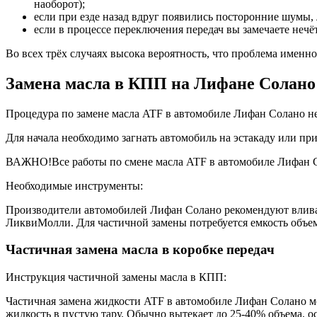
наоборот);
если при езде назад вдруг появились посторонние шумы, 
если в процессе переключения передач вы замечаете нечёт
Во всех трёх случаях высока вероятность, что проблема именно
Замена масла в КПП на Лифане Солано
Процедура по замене масла ATF в автомобиле Лифан Солано не
Для начала необходимо загнать автомобиль на эстакаду или п
ВАЖНО!Все работы по смене масла ATF в автомобиле Лифан С
Необходимые инструменты:
Производители автомобилей Лифан Солано рекомендуют вливать 
ЛиквиМолли. Для частичной замены потребуется емкость объемо
Частичная замена масла в коробке передач
Инструкция частичной замены масла в КПП:
Частичная замена жидкости ATF в автомобиле Лифан Солано мож
жидкость в пустую тару. Обычно вытекает до 25-40% объема, ос