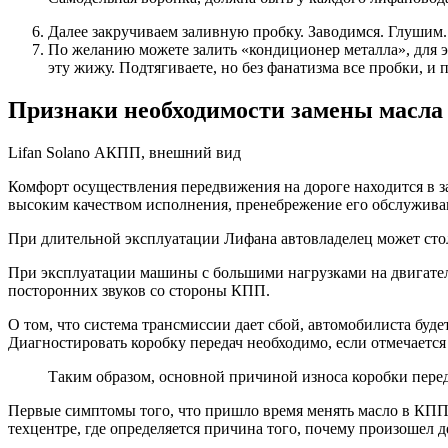
Далее закручиваем заливную пробку. Заводимся. Глушим.
По желанию можете залить «кондиционер металла», для эт
эту жижу. Подтягиваете, но без фанатизма все пробки, и п
Признаки необходимости замены масла 
Lifan Solano АКПП, внешний вид
Комфорт осуществления передвижения на дороге находится в за
высоким качеством исполнения, пренебрежение его обслуживан
При длительной эксплуатации Лифана автовладелец может столк
При эксплуатации машины с большими нагрузками на двигатель
посторонних звуков со стороны КПП.
О том, что система трансмиссии дает сбой, автомобилиста буд
Диагностировать коробку передач необходимо, если отмечается 
Таким образом, основной причиной износа коробки перед
Первые симптомы того, что пришло время менять масло в КПП 
техцентре, где определяется причина того, почему произошел д