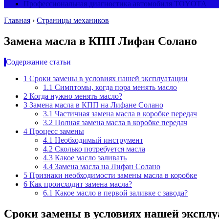
Профессиональная диагностика автомобиля TOYOTA
Главная
›
Страницы механиков
Замена масла в КПП Лифан Солано
Содержание статьи
1
Сроки замены в условиях нашей эксплуатации
1.1
Симптомы, когда пора менять масло
2
Когда нужно менять масло?
3
Замена масла в КПП на Лифане Солано
3.1
Частичная замена масла в коробке передач
3.2
Полная замена масла в коробке передач
4
Процесс замены
4.1
Необходимый инструмент
4.2
Сколько потребуется масла
4.3
Какое масло заливать
4.4
Замена масла на Лифан Солано
5
Признаки необходимости замены масла в коробке
6
Как происходит замена масла?
6.1
Какое масло в первой заливке с завода?
Сроки замены в условиях нашей экспл