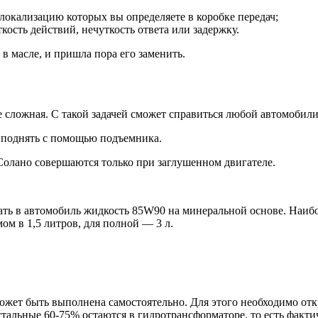
локализацию которых вы определяете в коробке передач;
кость действий, нечуткость ответа или задержку.
 в масле, и пришла пора его заменить.
 сложная. С такой задачей сможет справиться любой автомобил
риподнять с помощью подъемника.
олано совершаются только при заглушенном двигателе.
в автомобиль жидкость 85W90 на минеральной основе. Наиболее 
м в 1,5 литров, для полной — 3 л.
ет быть выполнена самостоятельно. Для этого необходимо откру
тальные 60-75% остаются в гидротрансформаторе, то есть фактич