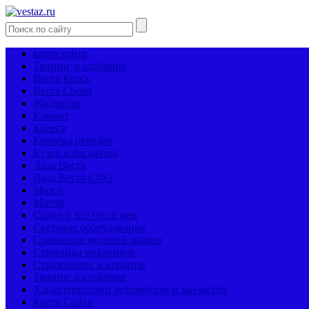
карта сайта
Тюнинг и стайлинг
Веста Кросс
Веста Спорт
Жидкости
Климат
Колеса
Коробка передач
Кузов и багажник
Лада Веста
Лада Веста CNG
Мозги
Мотор
Салон и все что в нем
Световое оборудование
Сравнение моделей машин
Страницы механиков
Страхование и кредиты
Тюнинг и стайлинг
Характеристики автомобиля и запчастей
Карта Сайта