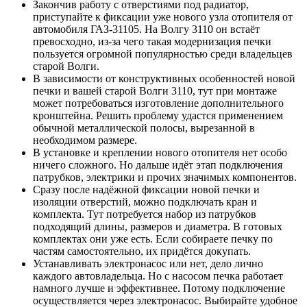
Закончив работу с отверстиями под радиатор,
приступайте к фиксации уже нового узла отопителя от
автомобиля ГАЗ-31105. На Волгу 3110 он встаёт
превосходно, из-за чего такая модернизация печки
пользуется огромной популярностью среди владельцев
старой Волги.
В зависимости от конструктивных особенностей новой
печки и вашей старой Волги 3110, тут при монтаже
может потребоваться изготовление дополнительного
кронштейна. Решить проблему удастся применением
обычной металлической полосы, вырезанной в
необходимом размере.
В установке и креплении нового отопителя нет особо
ничего сложного. Но дальше идёт этап подключения
патрубков, электрики и прочих значимых компонентов.
Сразу после надёжной фиксации новой печки и
изоляции отверстий, можно подключать кран и
комплекта. Тут потребуется набор из патрубков
подходящий длины, размеров и диаметра. В готовых
комплектах они уже есть. Если собираете печку по
частям самостоятельно, их придётся докупать.
Устанавливать электронасос или нет, дело лично
каждого автовладельца. Но с насосом печка работает
намного лучше и эффективнее. Потому подключение
осуществляется через электронасос. Выбирайте удобное