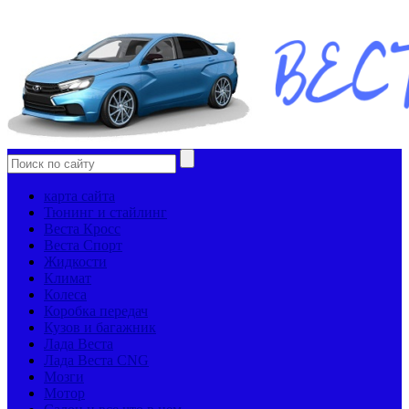
карта сайта
Тюнинг и стайлинг
Веста Кросс
Веста Спорт
Жидкости
Климат
Колеса
Коробка передач
Кузов и багажник
Лада Веста
Лада Веста CNG
Мозги
Мотор