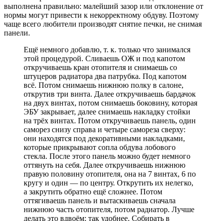
выполнена правильно: малейший зазор или отклонение от
нормы могут привести к некорректному обдуву. Поэтому
чаще всего любители производят снятие печки, не снимая
панели.
Ещё немного добавлю, т. к. только что занимался
этой процедурой. Сливаешь ОЖ и под капотом
откручиваешь кран отопителя и снимаешь со
штуцеров радиатора два патрубка. Под капотом
всё. Потом снимаешь нижнюю полку в салоне,
открутив три винта. Далее откручиваешь бардачок
на двух винтах, потом снимаешь боковину, которая
ЭБУ закрывает, далее снимаешь накладку стойки
на трёх винтах. Потом откручиваешь панель, один
саморез снизу справа и четыре самореза сверху:
они находятся под декоративными накладками,
которые прикрывают сопла обдува лобового
стекла. После этого панель можно будет немного
оттянуть на себя. Далее откручиваешь нижнюю
правую половину отопителя, она на 7 винтах, 6 по
кругу и один — по центру. Открутить их нелегко,
а закрутить обратно ещё сложнее. Потом
оттягиваешь панель и вытаскиваешь сначала
нижнюю часть отопителя, потом радиатор. Лучше
делать это вдвоём: так удобнее. Собирать в