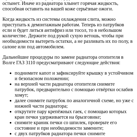
остынет. Иначе из радиатора хлынет горячая жидкость,
способная оставить на вашей коже серьёзные ожоги.
Когда жидкость из системы охлаждения слита, можно
приступать к демонтажным работам. Теперь из патрубков
если и будет литься антифриз или тосол, то в небольшом
количестве. Держите под рукой сухую ветошь, чтобы при
необходимости вытереть остатки, а не разливать их по полу, в
салоне или под автомобилем.
Дальнейшие процедуры по замене радиатора отопителя в
Волге ГАЗ 3110 предусматривают следующие действия:
поднимите капот и зафиксируйте крышку в устойчивом
и безопасном положении;
на верхней части радиатора отопителя снимите
патрубок, предварительно с помощью отвёртки ослабив
хомут;
далее снимите патрубок по аналогичной схеме, но уже с
нижней части радиатора;
открутите пару крепёжных гаек, с помощью которых
кран печки удерживается на брызговике;
снимите краник печки со шпилек, проверьте его
состояние и при необходимости замените;
с двух патрубков радиатора печки снимите