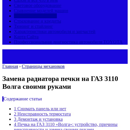
Салон и все что в нем
Световое оборудование
Сравнение моделей машин
Страницы механиков
Страхование и кредиты
Тюнинг и стайлинг
Характеристики автомобиля и запчастей
Карта Сайта
Профессиональная диагностика автомобиля TOYOTA
Главная
›
Страницы механиков
Замена радиатора печки на ГАЗ 3110
Волга своими руками
Содержание статьи
1
Снимать панель или нет
2
Неисправность термостата
3
Демонтаж и установка
4
Печка на ГАЗ 3110 «Волга»: устройство, причины
неисправности и замена своими руками