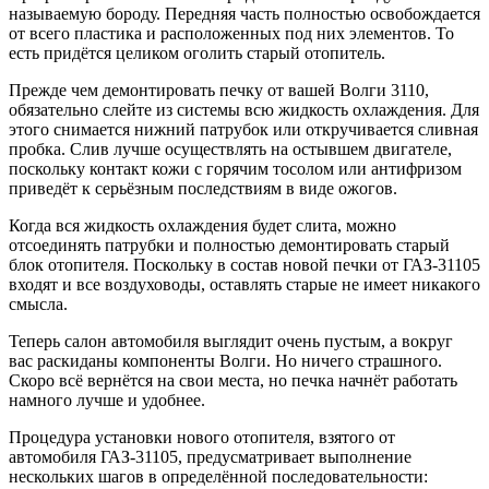
называемую бороду. Передняя часть полностью освобождается
от всего пластика и расположенных под них элементов. То
есть придётся целиком оголить старый отопитель.
Прежде чем демонтировать печку от вашей Волги 3110,
обязательно слейте из системы всю жидкость охлаждения. Для
этого снимается нижний патрубок или откручивается сливная
пробка. Слив лучше осуществлять на остывшем двигателе,
поскольку контакт кожи с горячим тосолом или антифризом
приведёт к серьёзным последствиям в виде ожогов.
Когда вся жидкость охлаждения будет слита, можно
отсоединять патрубки и полностью демонтировать старый
блок отопителя. Поскольку в состав новой печки от ГАЗ-31105
входят и все воздуховоды, оставлять старые не имеет никакого
смысла.
Теперь салон автомобиля выглядит очень пустым, а вокруг
вас раскиданы компоненты Волги. Но ничего страшного.
Скоро всё вернётся на свои места, но печка начнёт работать
намного лучше и удобнее.
Процедура установки нового отопителя, взятого от
автомобиля ГАЗ-31105, предусматривает выполнение
нескольких шагов в определённой последовательности: