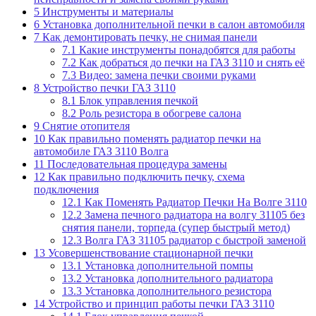
5
Инструменты и материалы
6
Установка дополнительной печки в салон автомобиля
7
Как демонтировать печку, не снимая панели
7.1
Какие инструменты понадобятся для работы
7.2
Как добраться до печки на ГАЗ 3110 и снять её
7.3
Видео: замена печки своими руками
8
Устройство печки ГАЗ 3110
8.1
Блок управления печкой
8.2
Роль резистора в обогреве салона
9
Снятие отопителя
10
Как правильно поменять радиатор печки на
автомобиле ГАЗ 3110 Волга
11
Последовательная процедура замены
12
Как правильно подключить печку, схема
подключения
12.1
Как Поменять Радиатор Печки На Волге 3110
12.2
Замена печного радиатора на волгу 31105 без
снятия панели, торпеда (супер быстрый метод)
12.3
Волга ГАЗ 31105 радиатор с быстрой заменой
13
Усовершенствование стационарной печки
13.1
Установка дополнительной помпы
13.2
Установка дополнительного радиатора
13.3
Установка дополнительного резистора
14
Устройство и принцип работы печки ГАЗ 3110