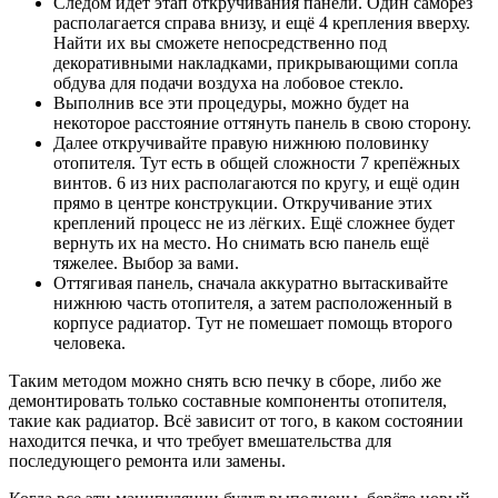
Следом идёт этап откручивания панели. Один саморез
располагается справа внизу, и ещё 4 крепления вверху.
Найти их вы сможете непосредственно под
декоративными накладками, прикрывающими сопла
обдува для подачи воздуха на лобовое стекло.
Выполнив все эти процедуры, можно будет на
некоторое расстояние оттянуть панель в свою сторону.
Далее откручивайте правую нижнюю половинку
отопителя. Тут есть в общей сложности 7 крепёжных
винтов. 6 из них располагаются по кругу, и ещё один
прямо в центре конструкции. Откручивание этих
креплений процесс не из лёгких. Ещё сложнее будет
вернуть их на место. Но снимать всю панель ещё
тяжелее. Выбор за вами.
Оттягивая панель, сначала аккуратно вытаскивайте
нижнюю часть отопителя, а затем расположенный в
корпусе радиатор. Тут не помешает помощь второго
человека.
Таким методом можно снять всю печку в сборе, либо же
демонтировать только составные компоненты отопителя,
такие как радиатор. Всё зависит от того, в каком состоянии
находится печка, и что требует вмешательства для
последующего ремонта или замены.