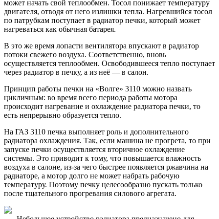
может начать свой теплообмен. Тосол понижает температуру
двигателя, отводя от него излишки тепла. Нагревшийся тосол
по патрубкам поступает в радиатор печки, который может
нагреваться как обычная батарея.
В это же время лопасти вентилятора впускают в радиатор
потоки свежего воздуха. Соответственно, вновь
осуществляется теплообмен. Освободившееся тепло поступает
через радиатор в печку, а из неё — в салон.
Принцип работы печки на «Волге» 3110 можно назвать
цикличным: во время всего периода работы мотора
происходит нагревание и охлаждение радиатора печки, то
есть непрерывно образуется тепло.
На ГАЗ 3110 печка выполняет роль и дополнительного
радиатора охлаждения. Так, если машина не прогрета, то при
запуске печки осуществляется вторичное охлаждение
системы. Это приводит к тому, что повышается влажность
воздуха в салоне, из-за чего быстрее появляется ржавчина на
радиаторе, а мотор долго не может набрать рабочую
температуру. Поэтому печку целесообразно пускать только
после тщательного прогревания силового агрегата.
Небольшое устройство радиатора предназначено для