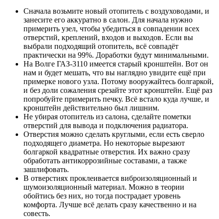
Сначала возьмите новый отопитель с воздуховодами, и
занесите его аккуратно в салон. Для начала нужно
примерить узел, чтобы убедиться в совпадении всех
отверстий, креплений, входов и выходов. Если вы
выбрали подходящий отопитель, всё совпадёт
практически на 99%. Доработки будут минимальными.
На Волге ГАЗ-3110 имеется старый кронштейн. Вот он
нам и будет мешать, что вы наглядно увидите ещё при
примерке нового узла. Потому вооружайтесь болгаркой,
и без доли сожаления срезайте этот кронштейн. Ещё раз
попробуйте примерить печку. Всё встало куда лучше, и
кронштейн действительно был лишним.
Не убирая отопитель из салона, сделайте пометки
отверстий для вывода и подключения радиатора.
Отверстия можно сделать круглыми, если есть сверло
подходящего диаметра. Но некоторые вырезают
болгаркой квадратные отверстия. Их важно сразу
обработать антикоррозийные составами, а также
зашлифовать.
В отверстиях проклеивается виброизоляционный и
шумоизоляционный материал. Можно в теории
обойтись без них, но тогда пострадает уровень
комфорта. Лучше всё делать сразу качественно и на
совесть.