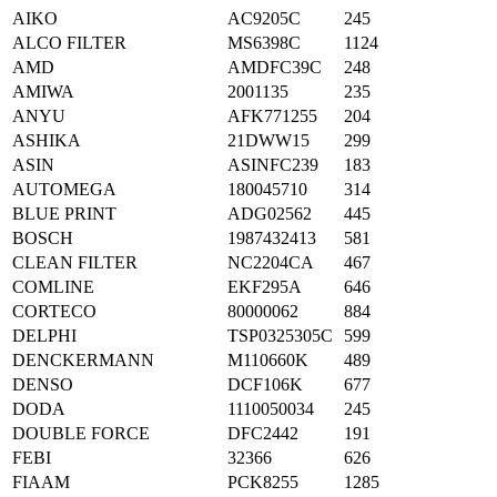
AIKO
AC9205C
245
ALCO FILTER
MS6398C
1124
AMD
AMDFC39C
248
AMIWA
2001135
235
ANYU
AFK771255
204
ASHIKA
21DWW15
299
ASIN
ASINFC239
183
AUTOMEGA
180045710
314
BLUE PRINT
ADG02562
445
BOSCH
1987432413
581
CLEAN FILTER
NC2204CA
467
COMLINE
EKF295A
646
CORTECO
80000062
884
DELPHI
TSP0325305C
599
DENCKERMANN
M110660K
489
DENSO
DCF106K
677
DODA
1110050034
245
DOUBLE FORCE
DFC2442
191
FEBI
32366
626
FIAAM
PCK8255
1285