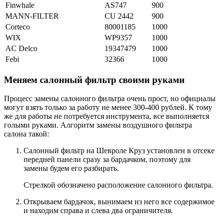
Finwhale
AS747
900
MANN-FILTER
CU 2442
900
Corteco
80001185
1000
WIX
WP9357
1000
AC Delco
19347479
1000
Febi
32366
1000
Меняем салонный фильтр своими руками
Процесс замены салонного фильтра очень прост, но официалы
могут взять только за работу не менее 300-400 рублей. К тому
же для работы не потребуется инструмента, все выполняется
голыми руками. Алгоритм замены воздушного фильтра
салона такой:
Салонный фильтр на Шевроле Круз установлен в отсеке
передней панели сразу за бардачком, поэтому для
замены будем его разбирать.
Стрелкой обозначено расположение салонного фильтра.
Открываем бардачок, вынимаем из него все содержимое
и находим справа и слева два ограничителя.