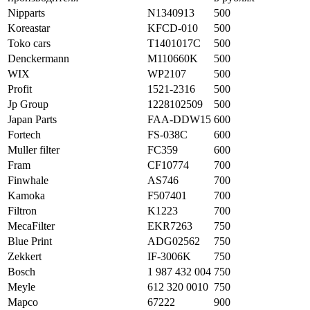
Nipparts
N1340913
500
Koreastar
KFCD-010
500
Toko cars
T1401017C
500
Denckermann
M110660K
500
WIX
WP2107
500
Profit
1521-2316
500
Jp Group
1228102509
500
Japan Parts
FAA-DDW15
600
Fortech
FS-038C
600
Muller filter
FC359
600
Fram
CF10774
700
Finwhale
AS746
700
Kamoka
F507401
700
Filtron
K1223
700
MecaFilter
EKR7263
750
Blue Print
ADG02562
750
Zekkert
IF-3006K
750
Bosch
1 987 432 004
750
Meyle
612 320 0010
750
Mapco
67222
900