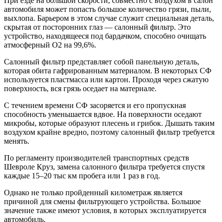
При езде на большой скорости, совместно с воздухом в салон
автомобиля может попасть большое количество грязи, пыли,
выхлопа. Барьером в этом случае служит специальная деталь,
скрытая от посторонних глаз — салонный фильтр. Это
устройство, находящееся под бардачком, способно очищать
атмосферный О2 на 99,6%.
Салонный фильтр представляет собой панельную деталь,
которая обита гафрированным материалом. В некоторых СФ
используется пластмасса или картон. Проходя через сжатую
поверхность, вся грязь оседает на материале.
С течением времени СФ засоряется и его пропускная
способность уменьшается вдвое. На поверхности оседают
микробы, которые образуют плесень и грибок. Дышать таким
воздухом крайне вредно, поэтому салонный фильтр требуется
менять.
По регламенту производителей транспортных средств
Шевроле Круз, замена салонного фильтра требуется спустя
каждые 15–20 тыс км пробега или 1 раз в год.
Однако не только пройденный километраж является
причиной для смены фильтрующего устройства. Большое
значение также имеют условия, в которых эксплуатируется
автомобиль.