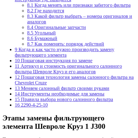
8.1
Когда менять или признаки забитого фильтра
8.2
Где находится
8.3
Какой фильтр выбрать – номера оригиналов и
аналогов
8.4
Оригинальные запчасти
8.5
Угольный
8.6
Бумажный
8.7
Как поменять: порядок действий
9
Когда и как часто нужно производить замену
фильтрующего элемента
10
Пошаговая инструкция по замене
11
Артикул и стоимость оригинального салонного
фильтра Шевроле Круз и его аналогов
12
Пошаговая технология замены салонного фильтра на
Chevrolet Cruze
13
Меняем салонный фильтр своими руками
14
Инструменты необходимые для замены
15
Правила выбора нового салонного фильтра
16
2290-4-25-10
Этапы замены фильтрующего
элемента Шевроле Круз 1 J300