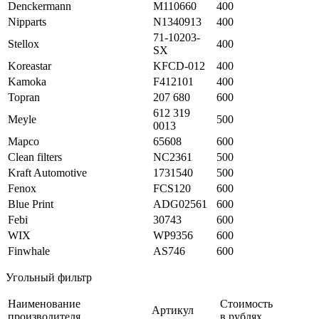
Denckermann
M110660
400
Nipparts
N1340913
400
71-10203-
Stellox
400
SX
Koreastar
KFCD-012
400
Kamoka
F412101
400
Topran
207 680
600
612 319
Meyle
500
0013
Mapco
65608
600
Clean filters
NC2361
500
Kraft Automotive
1731540
500
Fenox
FCS120
600
Blue Print
ADG02561
600
Febi
30743
600
WIX
WP9356
600
Finwhale
AS746
600
Угольный фильтр
Наименование
Стоимость
Артикул
производителя
в рублях