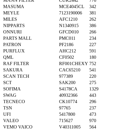
MANN FILTER
CUK2442
776
MASUMA
MCE4045CL
342
MEYLE
7123190006
381
MILES
AFC1210
262
NIPPARTS
N1340915
386
ONNURI
GFCD010
266
PARTS MALL
PMC011
234
PATRON
PF2186
227
PURFLUX
AHC212
591
QML
CF0502
180
RAF FILTER
RF001CHEXY
752
SAKURA
CAC65210
541
SCAN TECH
977389
220
SCT
SAK200
275
SOFIMA
S4178CA
1329
SWAG
40932366
443
TECNECO
CK10774
296
TSN
97765
237
UFI
5417800
473
VALEO
715627
970
VEMO VAICO
V40311005
564