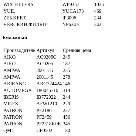
WIX FILTERS
WP9357
1035
YUIL
YUCA173
469
ZEKKERT
IF3006
234
НЕВСКИЙ ФИЛЬТР
NF6341C
242
Бумажный
Производитель
Артикул
Средняя цена
AIKO
AC9205C
245
AIKO
AC9205
187
AMIWA
2001135
235
AMIWA
2001145
278
ARIRANG
ARG324424
146
AUTOMEGA
180045710
314
IBERIS
IB772022
244
MILES
AFW1210
229
PATRON
PF2186
227
PATRON
PF2459
456
PATRON
PF2318K0R
345
QML
CF0502
180