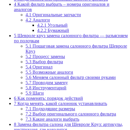
4
Какой фильтр выбрать – номера оригиналов и
аналогов
4.1
Оригинальные запчасти
4.2
Аналоги
4.2.1
Угольный
4.2.2
Бумажный
5
Шевроле круз замена салонного фильтра — разъясняем
по полочкам
5.1
Пошаговая замена салонного фильтра Шевроле
Круз
5.2
Процесс замены
5.3
Выбор фильтра
5.4
Оригинал
5.5
Возможные аналоги
5.6
Меняем салонный фильтр своими руками
5.7
Проводим замену
5.8
Инструментарий
5.9
Шаги
6
Как поменять: порядок действий
7
Когда менять, какой салонник устанавливать
7.1
Подходящие размеры
7.2
Выбор оригинального салонного фильтра
7.3
Какие аналоги выбрать
8
Замена фильтра салона для Шевроле Круз: артикулы,
инструкция, где находится