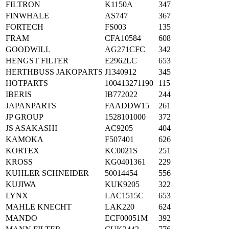
FILTRON
K1150A
347
FINWHALE
AS747
367
FORTECH
FS003
135
FRAM
CFA10584
608
GOODWILL
AG271CFC
342
HENGST FILTER
E2962LC
653
HERTHBUSS JAKOPARTS
J1340912
345
HOTPARTS
100413271190
115
IBERIS
IB772022
244
JAPANPARTS
FAADDW15
261
JP GROUP
1528101000
372
JS ASAKASHI
AC9205
404
KAMOKA
F507401
626
KORTEX
KC0021S
251
KROSS
KG0401361
229
KUHLER SCHNEIDER
50014454
556
KUJIWA
KUK9205
322
LYNX
LAC1515C
653
MAHLE KNECHT
LAK220
624
MANDO
ECF00051M
392