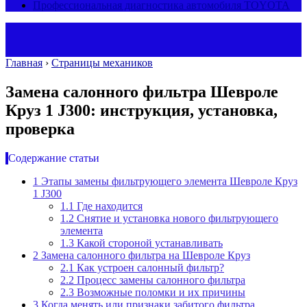
Профессиональная диагностика автомобиля TOYOTA
Главная
›
Страницы механиков
Замена салонного фильтра Шевроле
Круз 1 J300: инструкция, установка,
проверка
Содержание статьи
1
Этапы замены фильтрующего элемента Шевроле Круз
1 J300
1.1
Где находится
1.2
Снятие и установка нового фильтрующего
элемента
1.3
Какой стороной устанавливать
2
Замена салонного фильтра на Шевроле Круз
2.1
Как устроен салонный фильтр?
2.2
Процесс замены салонного фильтра
2.3
Возможные поломки и их причины
3
Когда менять или признаки забитого фильтра