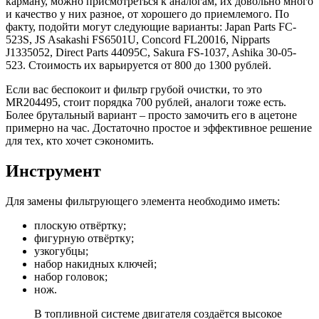
карману, можно присмотреться к аналогам, их довольно много
и качество у них разное, от хорошего до приемлемого. По
факту, подойти могут следующие варианты: Japan Parts FC-
523S, JS Asakashi FS6501U, Concord FL20016, Nipparts
J1335052, Direct Parts 44095C, Sakura FS-1037, Ashika 30-05-
523. Стоимость их варьируется от 800 до 1300 рублей.
Если вас беспокоит и фильтр грубой очистки, то это
MR204495, стоит порядка 700 рублей, аналоги тоже есть.
Более брутальный вариант – просто замочить его в ацетоне
примерно на час. Достаточно простое и эффективное решение
для тех, кто хочет сэкономить.
Инструмент
Для замены фильтрующего элемента необходимо иметь:
плоскую отвёртку;
фигурную отвёртку;
узкогубцы;
набор накидных ключей;
набор головок;
нож.
В топливной системе двигателя создаётся высокое