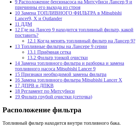
9
Расположение бензонасоса на Митсубиси Лансер 9 и
причинны его выхода из строя
10
Замена ТОПЛИВНОГО ФИЛЬТРА в Mitsubishi
Lancer9, X и Outlander
11
ДДМ
12
Где на Лансер 9 находится топливный фильтр, какой
поставить?
12.1
Когда менять топливный фильтр на Лансер 9?
13
Топливные фильтры на Лансере 9 серии
13.1
Приёмная сетка
13.2
Фильтр тонкой очистки
14
Замена топливного фильтра и разборка и замена
топливного насоса Mitsubishi Lancer 9
15
Признаки необходимой замены фильтра
16
Замена топливного фильтра Mitsubishi Lancer X
17
ДПРВ и ДПКВ
18
Регламент по Митсубиси
19
Фильтр грубой очистки (сеточка)
Расположение фильтра
Топливный фильтр находится внутри топливного бака.