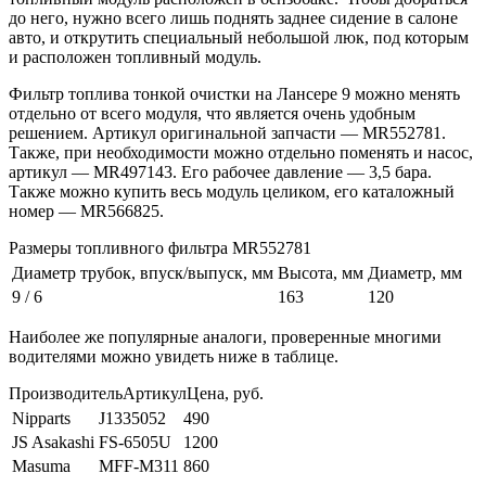
до него, нужно всего лишь поднять заднее сидение в салоне
авто, и открутить специальный небольшой люк, под которым
и расположен топливный модуль.
Фильтр топлива тонкой очистки на Лансере 9 можно менять
отдельно от всего модуля, что является очень удобным
решением. Артикул оригинальной запчасти — MR552781.
Также, при необходимости можно отдельно поменять и насос,
артикул — MR497143. Его рабочее давление — 3,5 бара.
Также можно купить весь модуль целиком, его каталожный
номер — MR566825.
Размеры топливного фильтра MR552781
Диаметр трубок, впуск/выпуск, мм
Высота, мм
Диаметр, мм
9 / 6
163
120
Наиболее же популярные аналоги, проверенные многими
водителями можно увидеть ниже в таблице.
ПроизводительАртикулЦена, руб.
Nipparts
J1335052
490
JS Asakashi
FS-6505U
1200
Masuma
MFF-M311
860