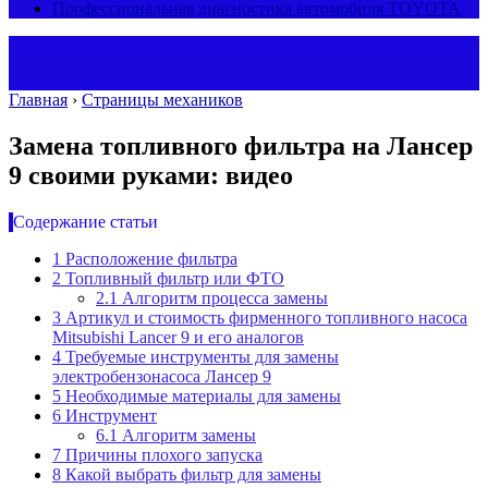
Профессиональная диагностика автомобиля TOYOTA
Главная
›
Страницы механиков
Замена топливного фильтра на Лансер
9 своими руками: видео
Содержание статьи
1
Расположение фильтра
2
Топливный фильтр или ФТО
2.1
Алгоритм процесса замены
3
Артикул и стоимость фирменного топливного насоса
Mitsubishi Lancer 9 и его аналогов
4
Требуемые инструменты для замены
электробензонасоса Лансер 9
5
Необходимые материалы для замены
6
Инструмент
6.1
Алгоритм замены
7
Причины плохого запуска
8
Какой выбрать фильтр для замены