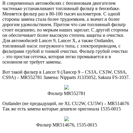
В современных автомобилях с бензиновым двигателем
частенько устанавливают топливный фильтр в бензобаке.
Меняется фильтр раз в 80-100 тысяч километров. С одной
стороны замена стала более трудоемким, а значит и более
дорогим удовольствием. Притом что сам топливный фильтр
стоит недешево, по меркам наших зарплат. С другой стороны
он обеспечивает более высокую степень защиты и очистки.
Для автомобилей Lancer 9, Lancer X, а также Outlander,
топливный насос погружного типа, с электроприводом, с
фильтрами грубой и тонкой очистки. Фильтр грубой очистки
– это простая сеточка, которая легко промывается и в
основном не требует замены.
Вот такой фильтр в Lancer 9 (Лансер 9 – CS3A, CS3W, CS9A,
CS9A) – MR552781 Замена: Nipparts J1335052, Sakura FS-1037.
Фильтр MR552781
Outlander (не предыдущий, не XL CU2W, CU5W) – MR514676
Так же есть замена которые дешевле оригинала 1535-0015
Фильтр MR514676, 1535-0015