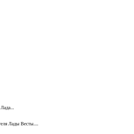
Лада...
еля Лады Весты....