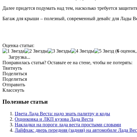
Далее придется подумать над тем, насколько требуется защитит
Багаж для крыши – полезный, современный девайс для Лады В
Оценка статьи:
(
6
оценок,
Загрузка...
Понравилась статья? Оставьте ее на стене, чтобы не потерять:
Твитнуть
Поделиться
Поделиться
Отправить
Класснуть
Полезные статьи
Цвета Лада Веста: надо знать палитру и коды
Оцинковка и ЛКП кузова Лада Веста
Накладки на пороги лада веста простыми словами
Лайфхак: дверь передняя (задняя) на автомобиле Лада Вес