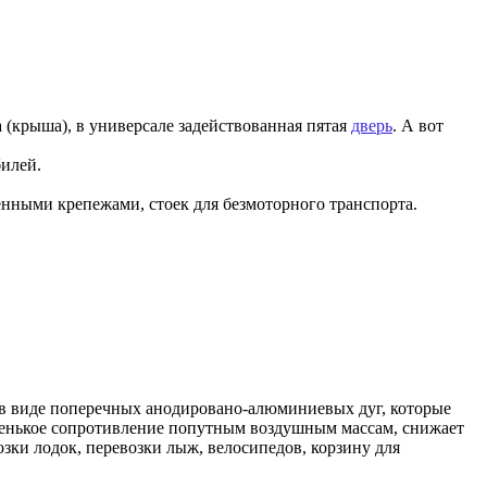
а (крыша), в универсале задействованная пятая
дверь
. А вот
илей.
енными крепежами, стоек для безмоторного транспорта.
н в виде поперечных анодировано-алюминиевых дуг, которые
маленькое сопротивление попутным воздушным массам, снижает
зки лодок, перевозки лыж, велосипедов, корзину для