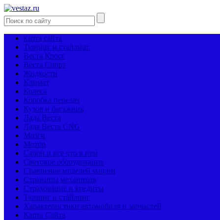
карта сайта
Тюнинг и стайлинг
Веста Кросс
Веста Спорт
Жидкости
Климат
Колеса
Коробка передач
Кузов и багажник
Лада Веста
Лада Веста CNG
Мозги
Мотор
Салон и все что в нем
Световое оборудование
Сравнение моделей машин
Страницы механиков
Страхование и кредиты
Тюнинг и стайлинг
Характеристики автомобиля и запчастей
Карта Сайта