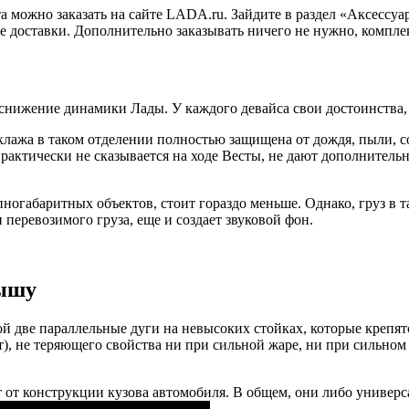
можно заказать на сайте LADA.ru. Зайдите в раздел «Аксессуа
е доставки. Дополнительно заказывать ничего не нужно, комплек
 снижение динамики Лады. У каждого девайса свои достоинства,
лажа в таком отделении полностью защищена от дождя, пыли, с
практически не сказывается на ходе Весты, не дают дополнитель
пногабаритных объектов, стоит гораздо меньше. Однако, груз в
 перевозимого груза, еще и создает звуковой фон.
рышу
ой две параллельные дуги на невысоких стойках, которые крепя
), не теряющего свойства ни при сильной жаре, ни при сильном
от конструкции кузова автомобиля. В общем, они либо универс