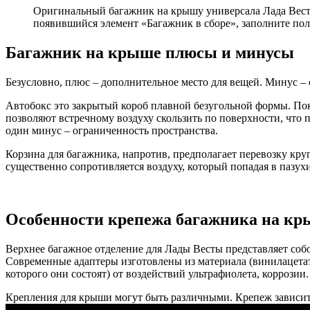
Оригинальный багажник на крышу универсала Лада Веста 
появившийся элемент «Багажник в сборе», заполните пол
Багажник на крыше плюсы и минусы
Безусловно, плюс – дополнительное место для вещей. Минус –
Автобокс это закрытый короб плавной безугольной формы. Пок
позволяют встречному воздуху скользить по поверхности, что 
один минус – ограниченность пространства.
Корзина для багажника, напротив, предполагает перевозку кру
существенно сопротивляется воздуху, который попадая в пазухи
Особенности крепежа багажника на к
Верхнее багажное отделение для Лады Весты представляет соб
Современные адаптеры изготовлены из материала (винилацетат
которого они состоят) от воздействий ультрафиолета, коррозии.
Крепления для крыши могут быть различными. Крепеж зависит 