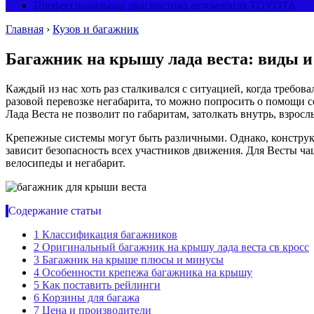
Профессиональная диагностика автомобиля TOYOTA
Главная
›
Кузов и багажник
Багажник на крышу лада веста: виды и
Каждый из нас хоть раз сталкивался с ситуацией, когда требова
разовой перевозке негабарита, то можно попросить о помощи со
Лада Веста не позволит по габаритам, затолкать внутрь, взрос
Крепежные системы могут быть различными. Однако, конструкц
зависит безопасность всех участников движения. Для Весты ча
велосипеды и негабарит.
Содержание статьи
1
Классификация багажников
2
Оригинальный багажник на крышу лада веста св кросс
3
Багажник на крыше плюсы и минусы
4
Особенности крепежа багажника на крышу
5
Как поставить рейлинги
6
Корзины для багажа
7
Цена и производители