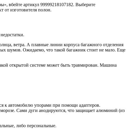
ры», вбейте артикул 99999218107182. Выберите
т от изготовителя полон.
 недостатки.
олнца, ветра. А плавные линии корпуса багажного отделения
ных шумов. Ожидаемо, что такой багажник стоит не мало. Еще
 такой открытой системе может быть травмирован. Машина
тся к автомобилю упорами при помощи адаптеров.
 морозе. Сами дуги анодируются, что защищает алюминий (из
альные, либо персональные.