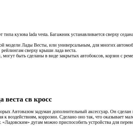
типа кузова lada vesta. Багажник устанавливается сверху седан
ой модели Лады Весты, или универсальным, для многих автомоб
 рейлингам сверху крыши лада веста.
 могут быть сделаны в виде закрытых автобоксов, корзин с рем
 веста св кросс
оторых Автовазом задуман дополнительный аксессуар. Он сдела
ая к воздействиям, коррозии. Сделано оно так, что оказывает 
. «Ладовским» дугам можно приспособить устройства для перево