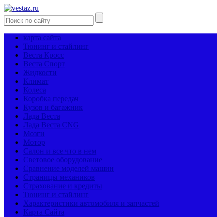
карта сайта
Тюнинг и стайлинг
Веста Кросс
Веста Спорт
Жидкости
Климат
Колеса
Коробка передач
Кузов и багажник
Лада Веста
Лада Веста CNG
Мозги
Мотор
Салон и все что в нем
Световое оборудование
Сравнение моделей машин
Страницы механиков
Страхование и кредиты
Тюнинг и стайлинг
Характеристики автомобиля и запчастей
Карта Сайта