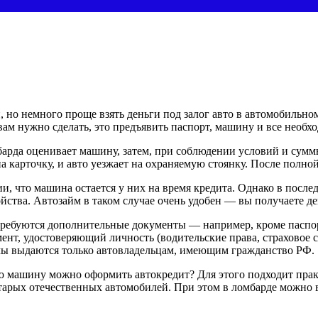
, но немного проще взять деньги под залог авто в автомобильн
 вам нужно сделать, это предъявить паспорт, машину и все необ
арда оценивает машину, затем, при соблюдении условий и сумм
а карточку, и авто уезжает на охраняемую стоянку. После полно
, что машина остается у них на время кредита. Однако в посл
йства. Автозайм в таком случае очень удобен — вы получаете ден
отребуются дополнительные документы — например, кроме паспорт
т, удостоверяющий личность (водительские права, страховое сви
ймы выдаются только автовладельцам, имеющим гражданство РФ.
ю машину можно оформить автокредит? Для этого подходит прак
тарых отечественных автомобилей. При этом в ломбарде можно вз