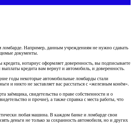
ом ломбарде. Например, данным учреждениям не нужно сдавать
ходимые документы.
ы кредита, нотариус оформляет доверенность, вы подписываете
й выплаты кредита вам вернут и автомобиль, и доверенность.
едние годы некоторые автомобильные ломбарды стали
ьги и никто не заставляет вас расстаться с «железным конём».
а заёмщика, свидетельства о праве собственности и о
детельство и прочие), а также справка с места работы, что
тически любая машина. В каждом банке и ломбарде свои
ять деньги не только за сохранность автомобиля, но и других