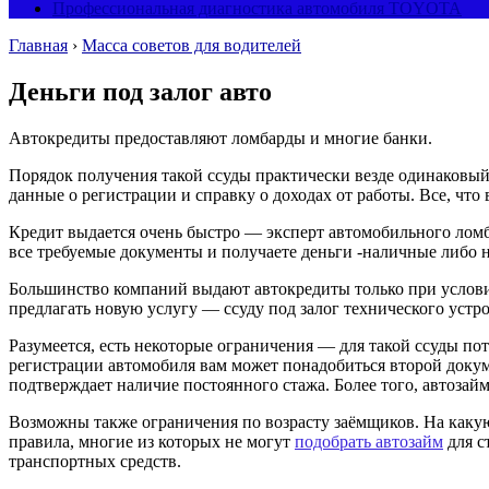
Профессиональная диагностика автомобиля TOYOTA
Главная
›
Масса советов для водителей
Деньги под залог авто
Автокредиты предоставляют ломбарды и многие банки.
Порядок получения такой ссуды практически везде одинаковый
данные о регистрации и справку о доходах от работы. Все, что
Кредит выдается очень быстро — эксперт автомобильного ломб
все требуемые документы и получаете деньги -наличные либо н
Большинство компаний выдают автокредиты только при условии
предлагать новую услугу — ссуду под залог технического устро
Разумеется, есть некоторые ограничения — для такой ссуды п
регистрации автомобиля вам может понадобиться второй докумен
подтверждает наличие постоянного стажа. Более того, автоза
Возможны также ограничения по возрасту заёмщиков. На каку
правила, многие из которых не могут
подобрать автозайм
для с
транспортных средств.