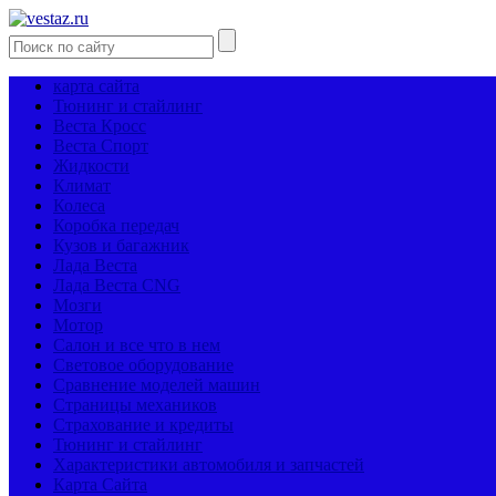
карта сайта
Тюнинг и стайлинг
Веста Кросс
Веста Спорт
Жидкости
Климат
Колеса
Коробка передач
Кузов и багажник
Лада Веста
Лада Веста CNG
Мозги
Мотор
Салон и все что в нем
Световое оборудование
Сравнение моделей машин
Страницы механиков
Страхование и кредиты
Тюнинг и стайлинг
Характеристики автомобиля и запчастей
Карта Сайта