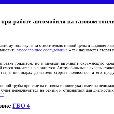
 при работе автомобиля на газовом топл
льному топливу из-за относительно низкой цены и щадящего во
становить
газобаллонное оборудование
– так называется вторая 
заправке топливом, но и меньше загрязнять окружающую среду
вой смеси значительно снижается. Автомобильные выхлопы стано
 газ в цилиндрах двигателя сгорает полностью, а его прод
лопной трубы при езде на газовом топливе указывает на неполад
 будет переключиться на бензин и отправиться для диагности
ll/
.
овке
ГБО 4