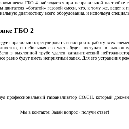
го комплекта ГБО 4 наблюдается при неправильной настройке е
 двигателя «богатой» газовой смеси, что, к тому же, ведет к
ональную диагностику всего оборудования, и используя специал
овке ГБО 2
едует правильно отрегулировать и настроить работу всех элеме
полностью, и небольшая его часть будет поступать в выхлоп
 Если в выхлопной трубе удален каталитический нейтрализат
се равно будут иметь неприятный запах. Для его устранения рек
ьзуя профессиональный газоанализатор СО/СН, который долж
Мы в контакте: Задай вопрос - получи ответ!