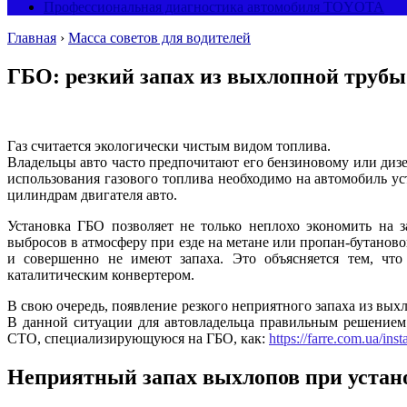
Профессиональная диагностика автомобиля TOYOTA
Главная
›
Масса советов для водителей
ГБО: резкий запах из выхлопной трубы
Газ считается экологически чистым видом топлива.
Владельцы авто часто предпочитают его бензиновому или дизе
использования газового топлива необходимо на автомобиль у
цилиндрам двигателя авто.
Установка ГБО позволяет не только неплохо экономить на 
выбросов в атмосферу при езде на метане или пропан-бутано
и совершенно не имеют запаха. Это объясняется тем, что
каталитическим конвертером.
В свою очередь, появление резкого неприятного запаха из вых
В данной ситуации для автовладельца правильным решением
СТО, специализирующуюся на ГБО, как:
https://farre.com.ua/insta
Неприятный запах выхлопов при устан