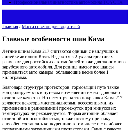
Профессиональная диагностика автомобиля TOYOTA
Главная
›
Масса советов для водителей
Главные особенности шин Кама
Летние шины Кама 217 считаются одними с наилучших в
линейке автошин Кама. Издаются в 2-ух альтернативах
размерах: для российских автомобилей также для экономного
зарубежного автомобиля. Для резины имеют все шансы
применяться авто камеры, обладающие весне более 1
килограмма.
Благодаря структуре протекторов, тормозящий путь также
контролируемость в путевом возмещении имеют довольно
отличные качества. Но несмотря на это покрышки Кама 217
являются некоторымиспециалистами всесезонными, их
применение в раннезимний промежуток при минусовых
температурах не рекомендуется. Форма автошин обладает
отличной износостойкостью, также поэтому признаку
способен составлять конкуренцию в том числе и с наиболее
популярными заграничными протекторами. Один с качеств,