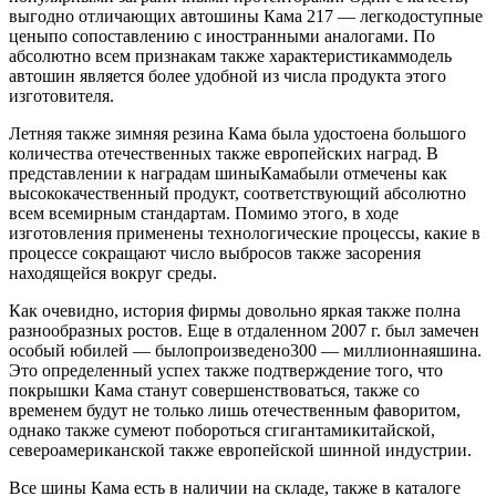
выгодно отличающих автошины Кама 217 — легкодоступные
ценыпо сопоставлению с иностранными аналогами. По
абсолютно всем признакам также характеристикаммодель
автошин является более удобной из числа продукта этого
изготовителя.
Летняя также зимняя резина Кама была удостоена большого
количества отечественных также европейских наград. В
представлении к наградам шиныКамабыли отмечены как
высококачественный продукт, соответствующий абсолютно
всем всемирным стандартам. Помимо этого, в ходе
изготовления применены технологические процессы, какие в
процессе сокращают число выбросов также засорения
находящейся вокруг среды.
Как очевидно, история фирмы довольно яркая также полна
разнообразных ростов. Еще в отдаленном 2007 г. был замечен
особый юбилей — былопроизведено300 — миллионнаяшина.
Это определенный успех также подтверждение того, что
покрышки Кама станут совершенствоваться, также со
временем будут не только лишь отечественным фаворитом,
однако также сумеют побороться сгигантамикитайской,
североамериканской также европейской шинной индустрии.
Все шины Кама есть в наличии на складе, также в каталоге