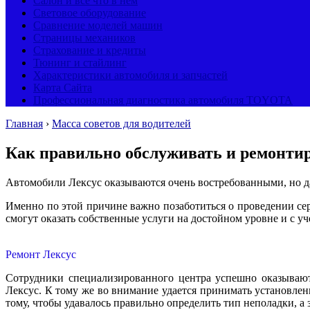
Салон и все что в нем
Световое оборудование
Сравнение моделей машин
Страницы механиков
Страхование и кредиты
Тюнинг и стайлинг
Характеристики автомобиля и запчастей
Карта Сайта
Профессиональная диагностика автомобиля TOYOTA
Главная
›
Масса советов для водителей
Как правильно обслуживать и ремонти
Автомобили Лексус оказываются очень востребованными, но д
Именно по этой причине важно позаботиться о проведении се
смогут оказать собственные услуги на достойном уровне и с 
Ремонт Лексус
Сотрудники специализированного центра успешно оказываю
Лексус. К тому же во внимание удается принимать установлен
тому, чтобы удавалось правильно определить тип неполадки, а 