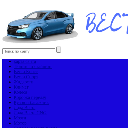
карта сайта
Тюнинг и стайлинг
Веста Кросс
Веста Спорт
Жидкости
Климат
Колеса
Коробка передач
Кузов и багажник
Лада Веста
Лада Веста CNG
Мозги
Мотор