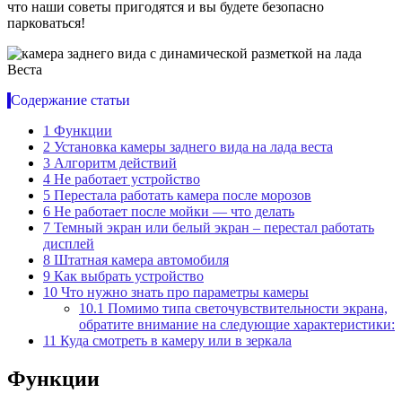
что наши советы пригодятся и вы будете безопасно
парковаться!
Содержание статьи
1
Функции
2
Установка камеры заднего вида на лада веста
3
Алгоритм действий
4
Не работает устройство
5
Перестала работать камера после морозов
6
Не работает после мойки — что делать
7
Темный экран или белый экран – перестал работать
дисплей
8
Штатная камера автомобиля
9
Как выбрать устройство
10
Что нужно знать про параметры камеры
10.1
Помимо типа светочувствительности экрана,
обратите внимание на следующие характеристики:
11
Куда смотреть в камеру или в зеркала
Функции