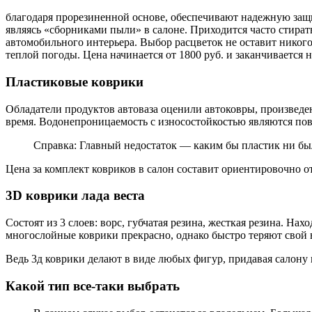
благодаря прорезиненной основе, обеспечивают надежную защ
являясь «сборниками пыли» в салоне. Приходится часто стира
автомобильного интерьера. Выбор расцветок не оставит никог
теплой погоды. Цена начинается от 1800 руб. и заканчивается н
Пластиковые коврики
Обладатели продуктов автоваза оценили автоковры, произведен
время. Водонепроницаемость с износостойкостью являются по
Справка: Главный недостаток — каким бы пластик ни был
Цена за комплект ковриков в салон составит ориентировочно от
3D коврики лада веста
Состоят из 3 слоев: ворс, губчатая резина, жесткая резина. Н
многослойные коврики прекрасно, однако быстро теряют свой в
Ведь 3д коврики делают в виде любых фигур, придавая салону 
Какой тип все-таки выбрать