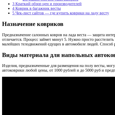
3
Краткий обзор цен и производителей
4
Коврик в багажник весты
5
Чек-лист сайтов — где купить коврики на ладу весту
Назначение ковриков
Предназначение салонных ковров на лада веста — защита интер
отличается. Процесс займет минут 5. Нужно просто расстелить 
малейших телодвижений едущих в автомобиле людей. Способ ре
Виды материала для напольных автоко
Изделия, предназначенные для размещения на полу весты, мог
автоковрики любой цены, от 1000 рублей и до 5000 руб и пред