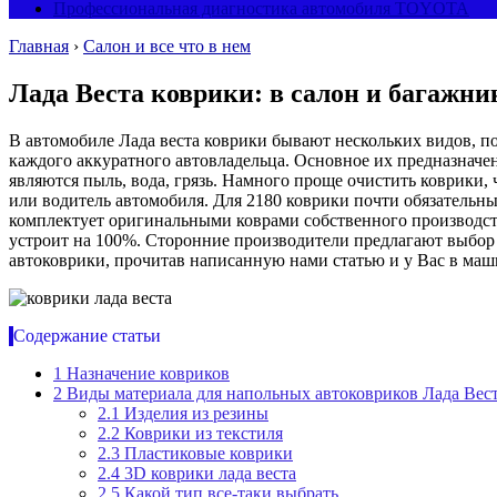
Профессиональная диагностика автомобиля TOYOTA
Главная
›
Салон и все что в нем
Лада Веста коврики: в салон и багажни
В автомобиле Лада веста коврики бывают нескольких видов, п
каждого аккуратного автовладельца. Основное их предназнач
являются пыль, вода, грязь. Намного проще очистить коврики,
или водитель автомобиля. Для 2180 коврики почти обязательны
комплектует оригинальными коврами собственного производства 
устроит на 100%. Сторонние производители предлагают выбор 
автоковрики, прочитав написанную нами статью и у Вас в маши
Содержание статьи
1
Назначение ковриков
2
Виды материала для напольных автоковриков Лада Вес
2.1
Изделия из резины
2.2
Коврики из текстиля
2.3
Пластиковые коврики
2.4
3D коврики лада веста
2.5
Какой тип все-таки выбрать