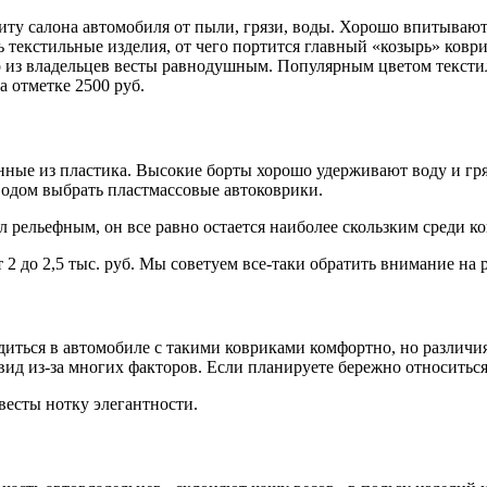
иту салона автомобиля от пыли, грязи, воды. Хорошо впитываю
ть текстильные изделия, от чего портится главный «козырь» ко
о из владельцев весты равнодушным. Популярным цветом тексти
а отметке 2500 руб.
ные из пластика. Высокие борты хорошо удерживают воду и гряз
водом выбрать пластмассовые автоковрики.
 рельефным, он все равно остается наиболее скользким среди к
 2 до 2,5 тыс. руб. Мы советуем все-таки обратить внимание на
аходиться в автомобиле с такими ковриками комфортно, но различ
ид из-за многих факторов. Если планируете бережно относиться 
весты нотку элегантности.