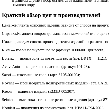
В данном случае выбор останется за владельцем. Больша
зимнюю пору.
Краткий обзор цен и производителей
Цена комплекта ковровых изделий зависит от спроса на продукт
Справка:Комплект ковров для лада веста можно найти по цене о
Ниже приводим список производителей изделий из различных 
Rival — ковры полиуретановые (артикул 16006001 для веста);
Boratex — производит 3д ковры для веста (арт. BRTX — 1121);
ActiveAuto — коврики из пластика (артикул 101-28);
Satori — текстильные ковры (арт. SI 05-00103);
Novline — производитель полиуретановых изделий (арт. CAR
Kreon — тканевые изделия (EM3D-005307);
Seintex — высококачественные резиновые изделия (артикул 871
Norplast — продукция из полиуретана (арт. NPA11-C94-700 );