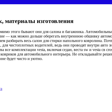
к, материалы изготовления
омимо этого бывают они для салона и багажника. Автомобильные
ение — как можно дольше оберегать внутреннюю обшивку автомо
 чем разбирать весь салон для стирки напольного ковролина. П
, для чистоплотных водителей, ведь они проводят внутри авто з
все комплектации vesta, включая седан, веста sw и vesta св cro
ковриков для автомобильного интерьера. Не откладывайте решен
не будет чисто и уютно.
та