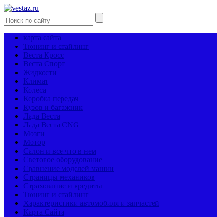
карта сайта
Тюнинг и стайлинг
Веста Кросс
Веста Спорт
Жидкости
Климат
Колеса
Коробка передач
Кузов и багажник
Лада Веста
Лада Веста CNG
Мозги
Мотор
Салон и все что в нем
Световое оборудование
Сравнение моделей машин
Страницы механиков
Страхование и кредиты
Тюнинг и стайлинг
Характеристики автомобиля и запчастей
Карта Сайта