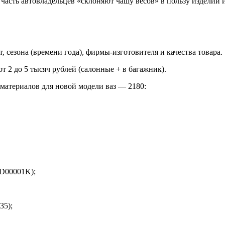
я часть автовладельцев «склоняют чашу весов» в пользу изделий
, сезона (времени года), фирмы-изготовителя и качества товара.
т 2 до 5 тысяч рублей (салонные + в багажник).
материалов для новой модели ваз — 2180:
LD00001K);
35);