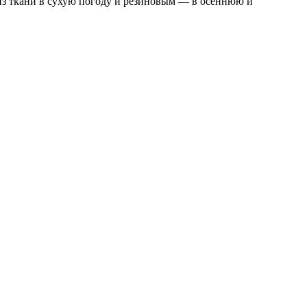
 из ткани в сухую погоду и резиновым — в осеннюю и