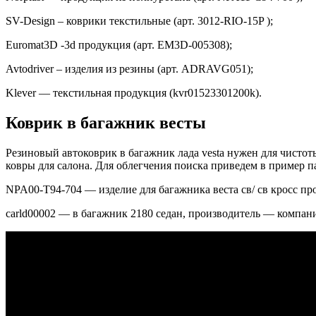
SV-Design – коврики текстильные (арт. 3012-RIO-15P );
Euromat3D -3d продукция (арт. EM3D-005308);
Avtodriver – изделия из резины (арт. ADRAVG051);
Klever — текстильная продукция (kvr01523301200k).
Коврик в багажник весты
Резиновый автоковрик в багажник лада vesta нужен для чистот
ковры для салона. Для облегчения поиска приведем в пример п
NPA00-T94-704 — изделие для багажника веста св/ св кросс про
carld00002 — в багажник 2180 седан, производитель — компания