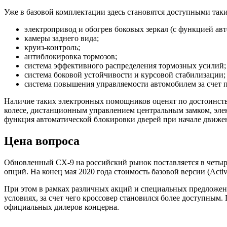
Уже в базовой комплектации здесь становятся доступными так
электропривод и обогрев боковых зеркал (с функцией ав
камеры заднего вида;
круиз-контроль;
антиблокировка тормозов;
система эффективного распределения тормозных усилий;
система боковой устойчивости и курсовой стабилизации;
система повышения управляемости автомобилем за счет по
Наличие таких электронных помощников оценят по достоинству
колесе, дистанционным управлением центральным замком, элек
функция автоматической блокировки дверей при начале движе
Цена вопроса
Обновленный CX-9 на российский рынок поставляется в четыре
опций. На конец мая 2020 года стоимость базовой версии (Activ
При этом в рамках различных акций и специальных предложен
условиях, за счет чего кроссовер становился более доступны
официальных дилеров концерна.