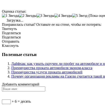
Оценка статьи:
(Пока оце
Загрузка...
Понравилась статья? Оставьте ее на стене, чтобы не потерять:
Твитнуть
Поделиться
Поделиться
Отправить
Класснуть
Полезные статьи
Лайфхак: как узнать скручен ли пробег на автомобиле и н
Преимущества проката автомобиля эконом-класса
Преимущества услуги проката автомобилей
Почему организация рекламы на Газели считается такой 
Добавить комментарий
+ 6 = десять