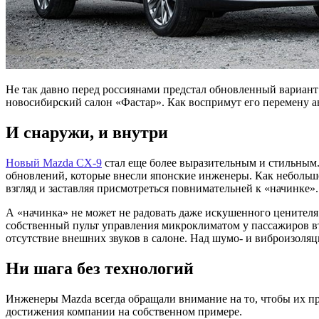
Не так давно перед россиянами предстал обновленный вариант 
новосибирский салон «Фастар». Как воспримут его перемену ав
И снаружи, и внутри
Новый Mazda CX-9
стал еще более выразительным и стильным. 
обновлений, которые внесли японские инженеры. Как небольшо
взгляд и заставляя присмотреться повнимательней к «начинке».
А «начинка» не может не радовать даже искушенного ценителя 
собственный пульт управления микроклиматом у пассажиров вто
отсутствие внешних звуков в салоне. Над шумо- и виброизоляц
Ни шага без технологий
Инженеры Mazda всегда обращали внимание на то, чтобы их про
достижения компании на собственном примере.