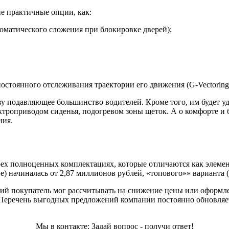
ие практичные опции, как:
томатического сложения при блокировке дверей);
стоянного отслеживания траектории его движения (G-Vectoring 
 подавляющее большинство водителей. Кроме того, им будет уд
троприводом сиденья, подогревом зоны щеток. А о комфорте и 
ния.
х полноценных комплектациях, которые отличаются как элемент
e) начиналась от 2,87 миллионов рублей, «топового»» варианта (
ий покупатель мог рассчитывать на снижение цены или оформле
м. Перечень выгодных предложений компании постоянно обновляе
Мы в контакте: Задай вопрос - получи ответ!