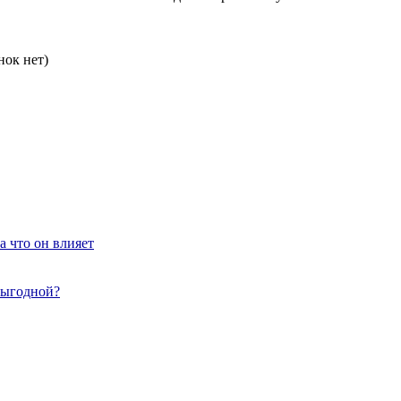
нок нет)
а что он влияет
выгодной?