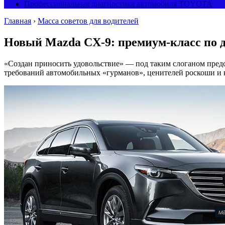
Профессиональная диагностика автомобиля TOYOTA
Главная
›
Масса советов для водителей
Новый Mazda CX-9: премиум-класс по 
«Создан приносить удовольствие» — под таким слоганом предс
требований автомобильных «гурманов», ценителей роскоши и к