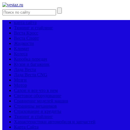
карта сайта
Тюнинг и стайлинг
Веста Кросс
Веста Спорт
Жидкости
Климат
Колеса
Коробка передач
Кузов и багажник
Лада Веста
Лада Веста CNG
Мозги
Мотор
Салон и все что в нем
Световое оборудование
Сравнение моделей машин
Страницы механиков
Страхование и кредиты
Тюнинг и стайлинг
Характеристики автомобиля и запчастей
Карта Сайта