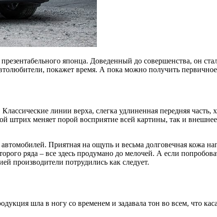
презентабельного японца. Доведенный до совершенства, он стал 
толюбители, покажет время. А пока можно получить первичное п
Классические линии верха, слегка удлиненная передняя часть, 
й штрих меняет порой восприятие всей картины, так и внешнее
автомобилей. Приятная на ощупь и весьма долговечная кожа нап
рого ряда – все здесь продумано до мелочей. А если попробоват
ией производители потрудились как следует.
дукция шла в ногу со временем и задавала тон во всем, что кас