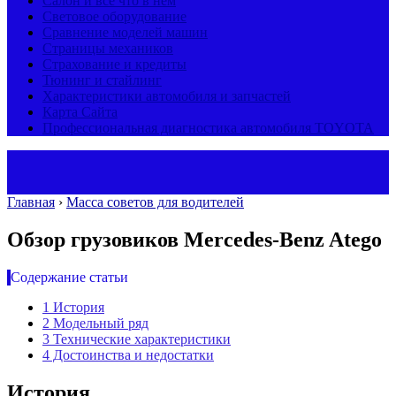
Салон и все что в нем
Световое оборудование
Сравнение моделей машин
Страницы механиков
Страхование и кредиты
Тюнинг и стайлинг
Характеристики автомобиля и запчастей
Карта Сайта
Профессиональная диагностика автомобиля TOYOTA
Главная
›
Масса советов для водителей
Обзор грузовиков Mercedes-Benz Atego
Содержание статьи
1
История
2
Модельный ряд
3
Технические характеристики
4
Достоинства и недостатки
История