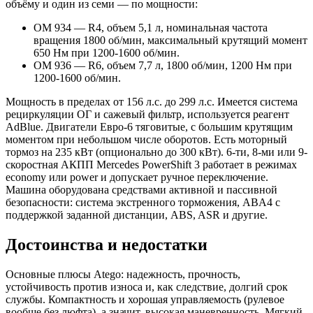
объёму и один из семи — по мощности:
ОМ 934 — R4, объем 5,1 л, номинальная частота
вращения 1800 об/мин, максимальный крутящий момент
650 Нм при 1200-1600 об/мин.
ОМ 936 — R6, объем 7,7 л, 1800 об/мин, 1200 Нм при
1200-1600 об/мин.
Мощность в пределах от 156 л.с. до 299 л.с. Имеется система
рециркуляции ОГ и сажевый фильтр, используется реагент
AdBlue. Двигатели Евро-6 тяговитые, с большим крутящим
моментом при небольшом числе оборотов. Есть моторный
тормоз на 235 кВт (опционально до 300 кВт). 6-ти, 8-ми или 9-
скоростная АКПП Mercedes PowerShift 3 работает в режимах
economy или power и допускает ручное переключение.
Машина оборудована средствами активной и пассивной
безопасности: система экстренного торможения, ABA4 с
поддержкой заданной дистанции, ABS, ASR и другие.
Достоинства и недостатки
Основные плюсы Atego: надежность, прочность,
устойчивость против износа и, как следствие, долгий срок
службы. Компактность и хорошая управляемость (рулевое
вообще без люфта), а значит, высокая маневренность. Мягкий