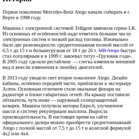
Первое поколение Mercedes-Benz Atego начали собирать в г.
Верте в 1998 году.
Машина с электронной системой Telligent заменила серию LK.
Из основных её особенностей надо отметить большое число
электронных систем и низкий расход топлива. Изначально
было две разновидности: среднетоннажная полной массой от
6,5 т до 15 т и большегрузная от 18 т до 26 т.
MB Atego
быстро
стал популярным и в 1999 г. завоевал титул «Грузовик года».
В 2005 году сделали рестайлинг — слегка изменили внешний
вид и внесли изменения в линейку двигателей.
В 2013 году увидело свет второе поколение Atego. Дизайн
кабины, особенно передней части, приблизили к экстерьеру
Actros. Основным отличием стали овальные фонари на
радиаторе и блоки габаритных огней. На крышу поставили
обтекатель, чуть ниже — наружный солнцезащитный
козырек. Машина получила моторы Евро-6, улучшенное
шасси и систему рекуперации выхлопа. Выросла
производительность. В настоящее время на сайте
официального дилера можно приобрести среднетоннажный
Atego с полной массой от 7,5 т до 15 т и колесной формулой
4х2 или 4х4.