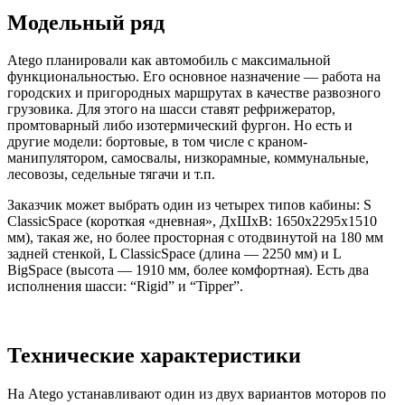
Модельный ряд
Atego планировали как автомобиль с максимальной
функциональностью. Его основное назначение — работа на
городских и пригородных маршрутах в качестве развозного
грузовика. Для этого на шасси ставят рефрижератор,
промтоварный либо изотермический фургон. Но есть и
другие модели: бортовые, в том числе с краном-
манипулятором, самосвалы, низкорамные, коммунальные,
лесовозы, седельные тягачи и т.п.
Заказчик может выбрать один из четырех типов кабины: S
ClassicSpace (короткая «дневная», ДхШхВ: 1650х2295х1510
мм), такая же, но более просторная с отодвинутой на 180 мм
задней стенкой, L ClassicSpace (длина — 2250 мм) и L
BigSpace (высота — 1910 мм, более комфортная). Есть два
исполнения шасси: “Rigid” и “Tipper”.
Технические характеристики
На Atego устанавливают один из двух вариантов моторов по