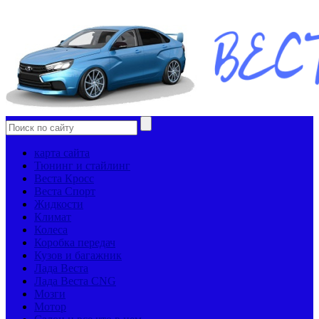
карта сайта
Тюнинг и стайлинг
Веста Кросс
Веста Спорт
Жидкости
Климат
Колеса
Коробка передач
Кузов и багажник
Лада Веста
Лада Веста CNG
Мозги
Мотор