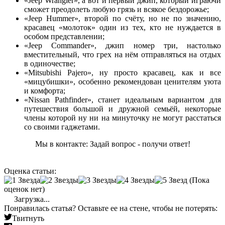
«Jeep Wrangler», а вот и первый джип, который играючи
сможет преодолеть любую грязь и всякое бездорожье;
«Jeep Hummer», второй по счёту, но не по значению,
красавец «молоток» один из тех, кто не нуждается в
особом представлении;
«Jeep Commander», джип номер три, настолько
вместительный, что грех на нём отправляться на отдых
в одиночестве;
«Mitsubishi Pajero», ну просто красавец, как и все
«мицубишки», особенно рекомендован ценителям уюта
и комфорта;
«Nissan Pathfinder», станет идеальным вариантом для
путешествия большой и дружной семьёй, некоторые
члены которой ну ни на минуточку не могут расстаться
со своими гаджетами.
Мы в контакте: Задай вопрос - получи ответ!
Оценка статьи:
(Пока
оценок нет)
Загрузка...
Понравилась статья? Оставьте ее на стене, чтобы не потерять:
Твитнуть