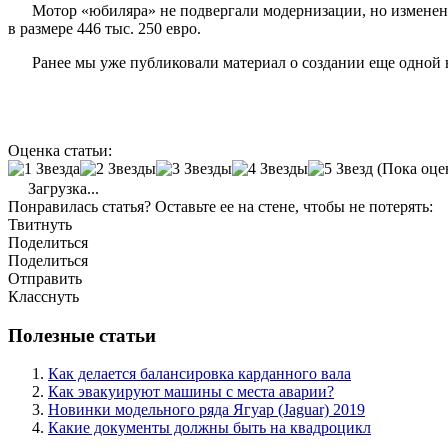
Мотор «юбиляра» не подвергали модернизации, но изменени
в размере 446 тыс. 250 евро.
Ранее мы уже публиковали материал о создании еще одной юб
Оценка статьи:
(Пока оце
Загрузка...
Понравилась статья? Оставьте ее на стене, чтобы не потерять:
Твитнуть
Поделиться
Поделиться
Отправить
Класснуть
Полезные статьи
Как делается балансировка карданного вала
Как эвакуируют машины с места аварии?
Новинки модельного ряда Ягуар (Jaguar) 2019
Какие документы должны быть на квадроцикл