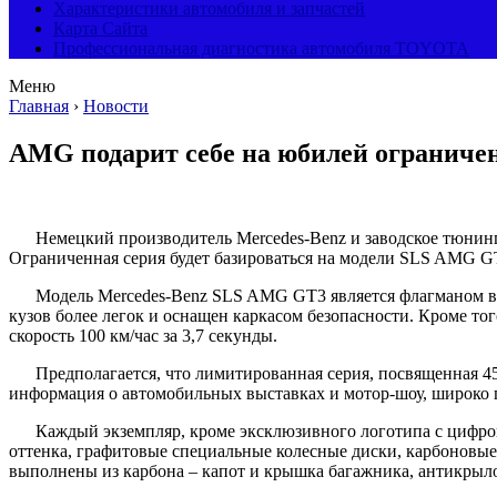
Характеристики автомобиля и запчастей
Карта Сайта
Профессиональная диагностика автомобиля TOYOTA
Меню
Главная
›
Новости
AMG подарит себе на юбилей ограниче
Немецкий производитель Mercedes-Benz и заводское тюни
Ограниченная серия будет базироваться на модели SLS AMG GT
Модель Mercedes-Benz SLS AMG GT3 является флагманом в 
кузов более легок и оснащен каркасом безопасности. Кроме тог
скорость 100 км/час за 3,7 секунды.
Предполагается, что лимитированная серия, посвященная 45
информация о автомобильных выставках и мотор-шоу, широко пре
Каждый экземпляр, кроме эксклюзивного логотипа с цифро
оттенка, графитовые специальные колесные диски, карбоновые 
выполнены из карбона – капот и крышка багажника, антикрыло