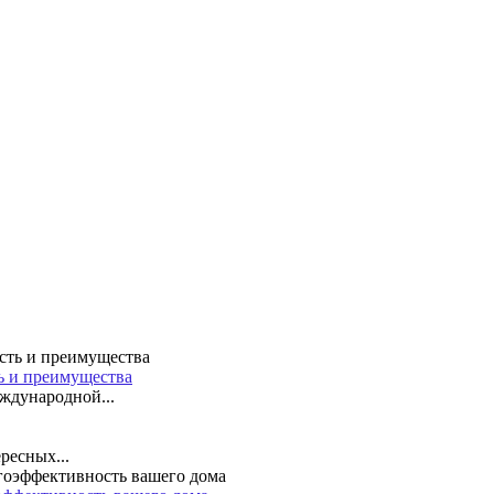
ть и преимущества
ждународной...
ресных...