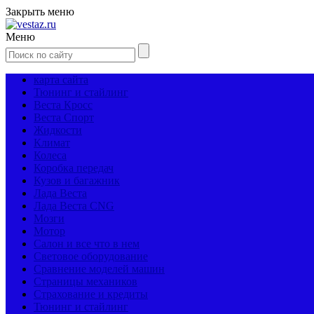
Закрыть меню
Меню
карта сайта
Тюнинг и стайлинг
Веста Кросс
Веста Спорт
Жидкости
Климат
Колеса
Коробка передач
Кузов и багажник
Лада Веста
Лада Веста CNG
Мозги
Мотор
Салон и все что в нем
Световое оборудование
Сравнение моделей машин
Страницы механиков
Страхование и кредиты
Тюнинг и стайлинг