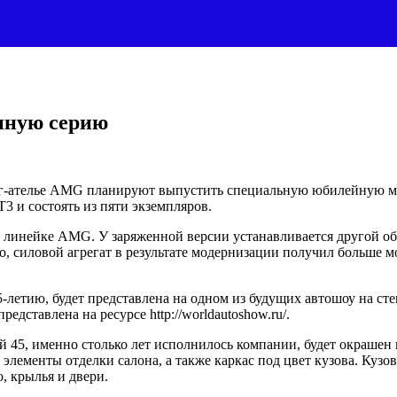
нную серию
нг-ателье AMG планируют выпустить специальную юбилейную мо
3 и состоять из пяти экземпляров.
линейке AMG. У заряженной версии устанавливается другой обв
о, силовой агрегат в результате модернизации получил больше м
-летию, будет представлена на одном из будущих автошоу на ст
дставлена на ресурсе http://worldautoshow.ru/.
й 45, именно столько лет исполнилось компании, будет окрашен
элементы отделки салона, а также каркас под цвет кузова. Куз
, крылья и двери.