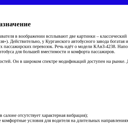
азначение
 обывателя в воображении всплывают две картинки – классическ
зя»). Действительно, у Курганского автобусного завода богатая 
 пассажирских перевозок. Речь идёт о модели КАвЗ-4238. Напо
втобуса для большей вместимости и комфорта пассажиров.
остей. Он в широком спектре модификаций доступен на рынке. Д
 салоне отсутствует характерная вибрация);
 комфортные условия для водителя на длительных направлениях