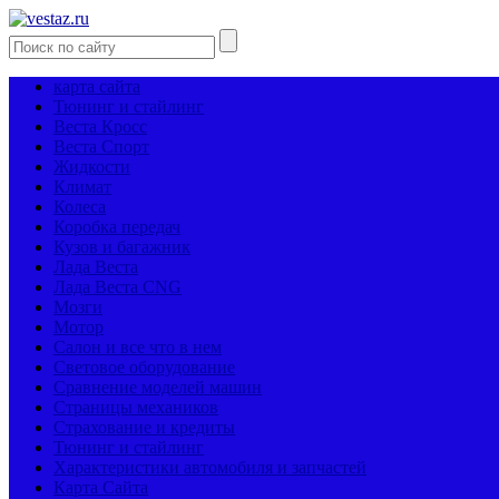
карта сайта
Тюнинг и стайлинг
Веста Кросс
Веста Спорт
Жидкости
Климат
Колеса
Коробка передач
Кузов и багажник
Лада Веста
Лада Веста CNG
Мозги
Мотор
Салон и все что в нем
Световое оборудование
Сравнение моделей машин
Страницы механиков
Страхование и кредиты
Тюнинг и стайлинг
Характеристики автомобиля и запчастей
Карта Сайта