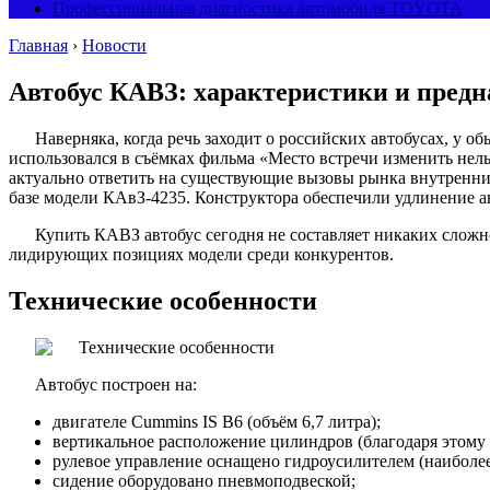
Профессиональная диагностика автомобиля TOYOTA
Главная
›
Новости
Автобус КАВЗ: характеристики и предн
Наверняка, когда речь заходит о российских автобусах, у
использовался в съёмках фильма «Место встречи изменить нель
актуально ответить на существующие вызовы рынка внутренних
базе модели КАвЗ-4235. Конструктора обеспечили удлинение а
Купить КАВЗ автобус сегодня не составляет никаких сложн
лидирующих позициях модели среди конкурентов.
Технические особенности
Автобус построен на:
двигателе Cummins IS B6 (объём 6,7 литра);
вертикальное расположение цилиндров (благодаря этому в
рулевое управление оснащено гидроусилителем (наиболее
сидение оборудовано пневмоподвеской;