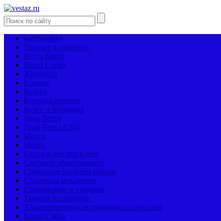
карта сайта
Тюнинг и стайлинг
Веста Кросс
Веста Спорт
Жидкости
Климат
Колеса
Коробка передач
Кузов и багажник
Лада Веста
Лада Веста CNG
Мозги
Мотор
Салон и все что в нем
Световое оборудование
Сравнение моделей машин
Страницы механиков
Страхование и кредиты
Тюнинг и стайлинг
Характеристики автомобиля и запчастей
Карта Сайта