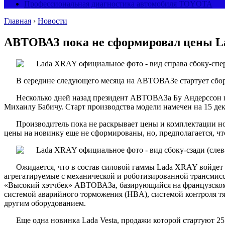
Профессиональная диагностика автомобиля TOYOTA
Главная
›
Новости
АВТОВАЗ пока не сформировал цены 
В середине следующего месяца на АВТОВАЗе стартует сбор
Несколько дней назад президент АВТОВАЗа Бу Андерссон 
Михаилу Бабичу. Старт производства модели намечен на 15 дек
Производитель пока не раскрывает цены и комплектации но
цены на новинку еще не сформированы, но, предполагается, чт
Ожидается, что в состав силовой гаммы Lada XRAY войдет т
агрегатируемые с механической и роботизированной трансмис
«Высокий хэтчбек» АВТОВАЗа, базирующийся на французском б
системой аварийного торможения (HBA), системой контроля т
другим оборудованием.
Еще одна новинка Lada Vesta, продажи которой стартуют 25