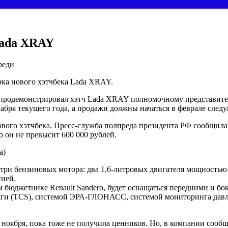
Lada XRAY
ка нового хэтчбека Lada XRAY.
продемонстрировал хэтч Lada XRAY полномочному представите
абря текущего года, а продажи должны начаться в феврале след
вого хэтчбека. Пресс-служба полпреда президента РФ сообщила,
о он не превысит 600 000 рублей.
ри бензиновых мотора: два 1,6-литровых двигателя мощностью 10
сией.
юджетнике Renault Sandero, будет оснащаться передними и бо
яги (TCS), системой ЭРА-ГЛОНАСС, системой мониторинга давле
 ноября, пока тоже не получила ценников. Но, в компании сообщ