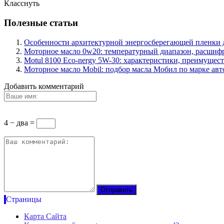
Класснуть
Полезные статьи
Особенности архитектурной энергосберегающей пленки 
Моторное масло 0w20: температурный диапазон, расшифр
Motul 8100 Eco-nergy 5W-30: характеристики, преимущест
Моторное масло Mobil: подбор масла Мобил по марке ав
Добавить комментарий
4 − два =
Страницы
Карта Сайта