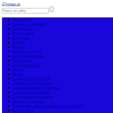
карта сайта
Тюнинг и стайлинг
Веста Кросс
Веста Спорт
Жидкости
Климат
Колеса
Коробка передач
Кузов и багажник
Лада Веста
Лада Веста CNG
Мозги
Мотор
Салон и все что в нем
Световое оборудование
Сравнение моделей машин
Страницы механиков
Страхование и кредиты
Тюнинг и стайлинг
Характеристики автомобиля и запчастей
Карта Сайта